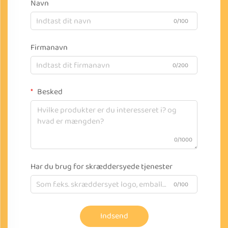
Navn
0/100
Firmanavn
0/200
Besked
0/1000
Har du brug for skræddersyede tjenester
0/100
Indsend