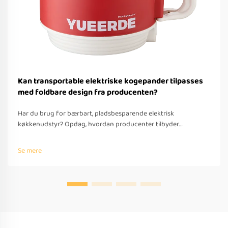
Kan transportable elektriske kogepander tilpasses
med foldbare design fra producenten?
Har du brug for bærbart, pladsbesparende elektrisk
køkkenudstyr? Opdag, hvordan producenter tilbyder
tilpassede foldbare løsninger til rejser – med OEM/ODM-
understøttelse, hurtig prototyping og overholdelse af globale
Se mere
standarder. Anmod om et tilbud i dag.