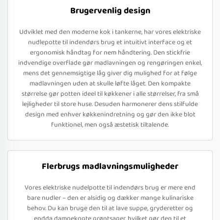
Brugervenlig design
Udviklet med den moderne kok i tankerne, har vores elektriske
nudlepotte til indendørs brug et intuitivt interface og et
ergonomisk håndtag for nem håndtering. Den stickfrie
indvendige overflade gør madlavningen og rengøringen enkel,
mens det gennemsigtige låg giver dig mulighed for at følge
madlavningen uden at skulle løfte låget. Den kompakte
størrelse gør potten ideel til køkkener i alle størrelser, fra små
lejligheder til store huse. Desuden harmonerer dens stilfulde
design med enhver køkkenindretning og gør den ikke blot
funktionel, men også æstetisk tiltalende.
Flerbrugs madlavningsmuligheder
Vores elektriske nudelpotte til indendørs brug er mere end
bare nudler – den er alsidig og dækker mange kulinariske
behov. Du kan bruge den til at lave suppe, gryderetter og
endda dampekogte grøntsager, hvilket gør den til et