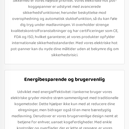
Sikkerhed er vores højeste prioritet. Vores elektriske hot pot-
koggepanner er udstyret med avancerede
sikkerhedsfunktioner, herunder beskyttelse mod
overophedning og automatisk slukkefunktion, så du kan føle
dig tryg under madlavningen. Vi overholder strenge
kvalitetskontrolforanstaltninger og har certificeringer som CE,
FDA og ISO, hvilket garanterer, at vores produkter opfylder
internationale sikkerhedsstandarder. Med vores elektriske hot
pot-panner kan du nyde dine måltider uden at bekymre dig om
sikkerhedsrisici.
Energibesparende og brugervenlig
Udviklet med energieffektivitet i tankerne bruger vores
elektriske gryder mindre strøm sammenlignet med traditionelle
kogemetoder. Dette hjælper ikke kun med at reducere dine
elregninger, men bidrager også til en mere bæredygtig
madlavning. Derudover er vores brugervenlige design nemt at
betjene for enhver, uanset kogeferdigheder. Med enkle
kontroller og overflader, der er lette at rengøre, er vores