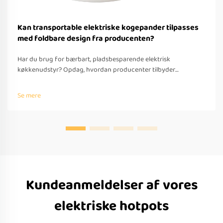
Kan transportable elektriske kogepander tilpasses
med foldbare design fra producenten?
Har du brug for bærbart, pladsbesparende elektrisk
køkkenudstyr? Opdag, hvordan producenter tilbyder
tilpassede foldbare løsninger til rejser – med OEM/ODM-
understøttelse, hurtig prototyping og overholdelse af globale
Se mere
standarder. Anmod om et tilbud i dag.
Kundeanmeldelser af vores
elektriske hotpots