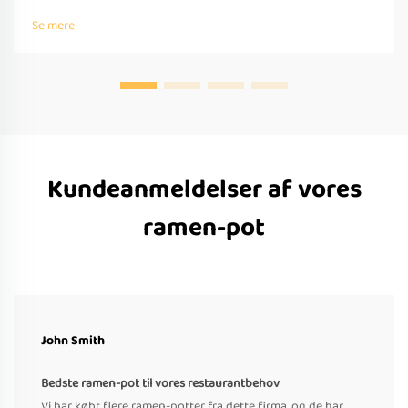
understøttelse, hurtig prototyping og overholdelse af globale
Se mere
standarder. Anmod om et tilbud i dag.
Kundeanmeldelser af vores
ramen-pot
John Smith
Bedste ramen-pot til vores restaurantbehov
Vi har købt flere ramen-potter fra dette firma, og de har