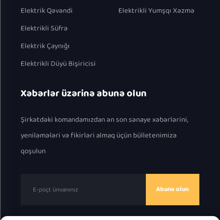
Elektrik Qəvəndi
Elektrikli Yumşqı Xəzmə
Elektrikli Süfrə
Elektrik Çaynığı
Elektrikli Düyü Bişiricisi
Xəbərlər üzərinə abunə olun
Şirkətdəki komandamızdan ən son sənaye xəbərlərini,
yeniləmələri və fikirləri almaq üçün bülletenimizə
qoşulun
Abunə olun