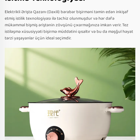
Elektrikli Əriştə Qazanı (Daxili) bərabər bişirməni təmin edən inkişaf
etmiş istilik texnologiyası ilə təchiz olunmuşdur və hər dəfə
mükəmməl bişmiş əriştənin zövqünü çıxarmağınıza imkan verir. Tez
istiləşmə xüsusiyyəti bişirmə müddətini qısaltır və bu da məşğul həyat
tərzi yaşayanlar üçün ideal seçimdir.