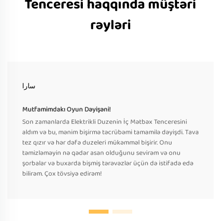
Tenceresi haqqında müştəri
rəyləri
سارا
Mutfamimdakı Oyun Dəyişəni!
Son zamanlarda Elektrikli Duzenin İç Mətbəx Tenceresini
aldım və bu, mənim bişirmə təcrübəmi tamamilə dəyişdi. Tava
tez qızır və hər dəfə duzeleri mükəmməl bişirir. Onu
təmizləməyin nə qədər asan olduğunu sevirəm və onu
şorbalar və buxarda bişmiş tərəvəzlər üçün də istifadə edə
bilirəm. Çox tövsiyə edirəm!