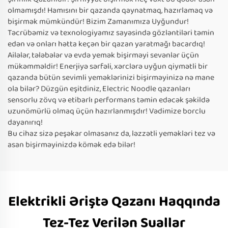
olmamışdı! Hamısını bir qazanda qaynatmaq, hazırlamaq və
bişirmək mümkündür! Bizim Zamanımıza Uyğundur!
Təcrübəmiz və texnologiyamız sayəsində gözləntiləri təmin
edən və onları hətta keçən bir qazan yaratmağı bacardıq!
Ailələr, tələbələr və evdə yemək bişirməyi sevənlər üçün
mükəmməldir! Enerjiyə sərfəli, xərclərə uyğun qiymətli bir
qazanda bütün sevimli yeməklərinizi bişirməyinizə nə mane
ola bilər? Düzgün eşitdiniz, Electric Noodle qazanları
sensorlu zövq və etibarlı performans təmin edəcək şəkildə
uzunömürlü olmaq üçün hazırlanmışdır! Vədimize borclu
dayanırıq!
Bu cihaz sizə peşəkar olmasanız da, ləzzətli yeməkləri tez və
asan bişirməyinizdə kömək edə bilər!
Elektrikli Əriştə Qazanı Haqqında
Tez-Tez Verilən Suallar