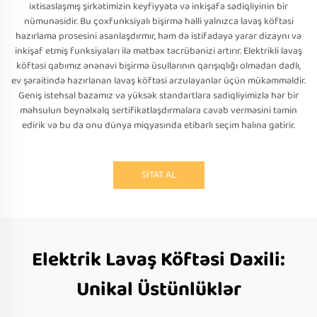
ixtisaslaşmış şirkətimizin keyfiyyətə və inkişafa sadiqliyinin bir
nümunəsidir. Bu çoxfunksiyalı bişirmə həlli yalnızca lavaş köftəsi
hazırlama prosesini asanlaşdırmır, həm də istifadəyə yarar dizaynı və
inkişaf etmiş funksiyaları ilə mətbəx təcrübənizi artırır. Elektrikli lavaş
köftəsi qabımız ənənəvi bişirmə üsullarının qarışıqlığı olmadan dadlı,
ev şəraitində hazırlanan lavaş köftəsi arzulayanlar üçün mükəmməldir.
Geniş istehsal bazamız və yüksək standartlara sadiqliyimizlə hər bir
məhsulun beynəlxalq sertifikatlaşdırmalara cavab verməsini təmin
edirik və bu da onu dünya miqyasında etibarlı seçim halına gətirir.
SİTAT AL
Elektrik Lavaş Köftəsi Daxili:
Unikal Üstünlüklər