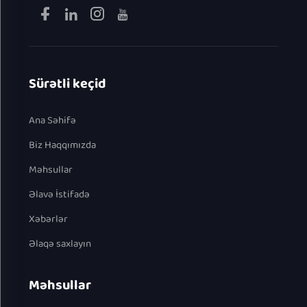
Sürətli keçid
Ana Səhifə
Biz Haqqımızda
Məhsullar
Əlavə İstifadə
Xəbərlər
Əlaqə saxlayın
Məhsullar