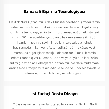
Səmərəli Bişirmə Texnologiyası
Elektrik Nudl Qazanımızın daxili hissəsi bərabər bişirməni təmin
edən və hazırlıq müddətini azaldan son dərəcə inkişaf etmiş
qızdırma texnologiyası ilə təchiz olunmuşdur. Günlük istehsal
imkanı 50 min ədəddən çox olan cihazımız səmərəlilik üçün
hazırlanmışdır və sevimli nudllarınızı dəqiqələr içində
hazırlamağa imkan verir. Avtomatik söndürmə xüsusiyyəti
mətbəxdə digər işlərlə məşğul olarkən təhlükəsizlik təmin
edərək rahatlıq verir. Ramen, udon və ya düyü nudlları üstün
tutmağınızdan asılı olmayaraq, qazanımız hər dəfə mükəmməl
nəticə əldə etməyinizi təmin edir və bu da onu hər bir evə əlavə
etmək üçün vacib bir seçim halına gətirir.
İstifadəçi Dostu Dizayn
Müasir aşpazları nəzərdə tutaraq hazırlanmış Elektrik Nudl