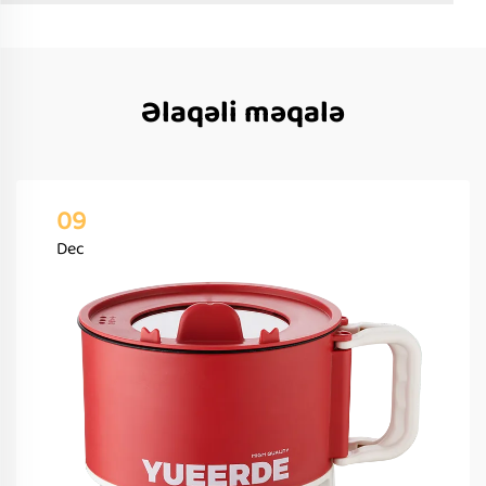
Əlaqəli məqalə
09
Dec