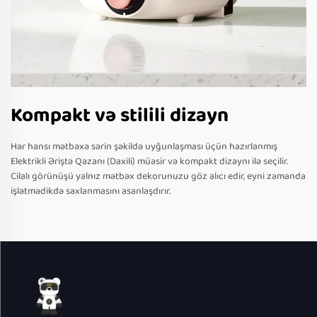
Kompakt və stilili dizayn
Hər hansı mətbəxə sərin şəkildə uyğunlaşması üçün hazırlanmış
Elektrikli Əriştə Qazanı (Daxili) müasir və kompakt dizaynı ilə seçilir.
Cilalı görünüşü yalnız mətbəx dekorunuzu göz alıcı edir, eyni zamanda
işlətmədikdə saxlanmasını asanlaşdırır.