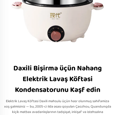
Daxili Bişirmə üçün Nəhəng
Elektrik Lavaş Köftəsi
Kondensatorunu Kəşf edin
Elektrik Lavaş Köftəsi Daxili məhsulu üçün həsr olunmuş səhifəmizə
xoş gəlmisiniz — bu, 2005-ci ildə əsası qoyulan Çaozhou, Quandunqda
kiçik mətbəx avadanlıqlarının tədqiqat, inkişaf və istehsalına