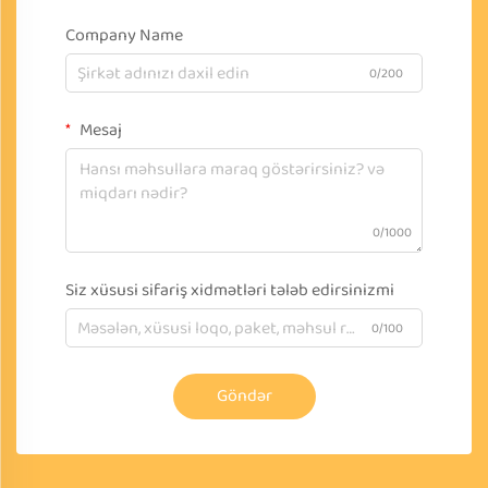
Company Name
0/200
Mesaj
0/1000
Siz xüsusi sifariş xidmətləri tələb edirsinizmi
0/100
Göndər