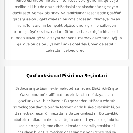
Tenceresi İndoor intuisiv interfeysə və ergonomik qulpaya
malikdir ki, bu da onun istifadəsini asanlaşdırır. Yapışmayan
daxili səthi yemək bişirməyi və təmizləməni asanlaşdırır, şəffaf
qapağı isə onu qaldırmadan bişirmə prosesini izləməyə imkan
verir. Tencerenin kompakt ölçüsü onu kiçik mənzillərdən
tutmuş böyük evlərə qədər bütün mətbəxlər üçün ideal edir.
Bundan əlavə, gözəl dizaynı hər hansı mətbəx dəkoruna uyğun
gəlir və bu da onu yalnız funksional deyil, həm də estetik
cəhətdən cəlbedici edir.
Çoxfunksional Pisirilmə Seçimləri
Sadəcə əriştə bişirməklə məhdudlaşmadan, Elektrikli Əriştə
Qazanımız müxtəlif mətbəx ehtiyaclarını ödəyə bilən
çoxfunksiyalı bir cihazdır. Bu qazandan istifadə edərək
şorbalar, souslar və buğda tərəvəzlər də bişirə bilərsiniz ki, bu
da mətbəx hazırlığınınızı daha da zənginləşdirir. Bu çeviklik,
müxtəlif dadlara malik ailələr üçün xüsusi faydalıdır, çünki hər
kəs bir neçə bişirmə cihazı olmadan sevimli yeməklərini
hazırlaya bilər. Bizim əriştə qazanımızla yeni reseptləri və