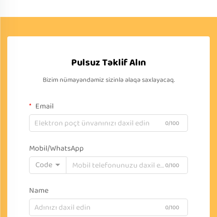
Pulsuz Təklif Alın
Bizim nümayəndəmiz sizinlə əlaqə saxlayacaq.
Email
0/100
Mobil/WhatsApp
Code
0/100
Name
0/100