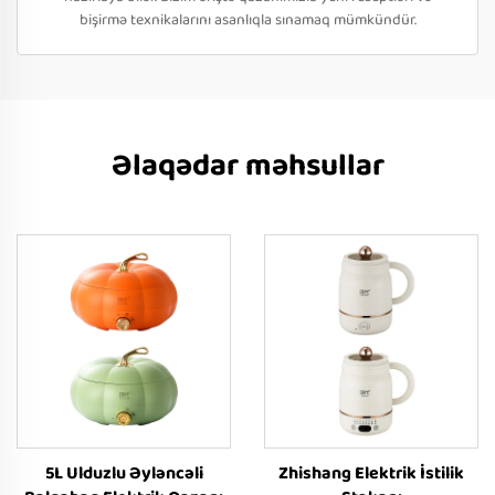
bişirmə texnikalarını asanlıqla sınamaq mümkündür.
Əlaqədar məhsullar
5L Ulduzlu Əyləncəli
Zhishang Elektrik İstilik