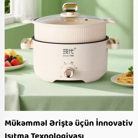
Mükəmməl Əriştə üçün İnnovativ
Isıtma Texnologiyası