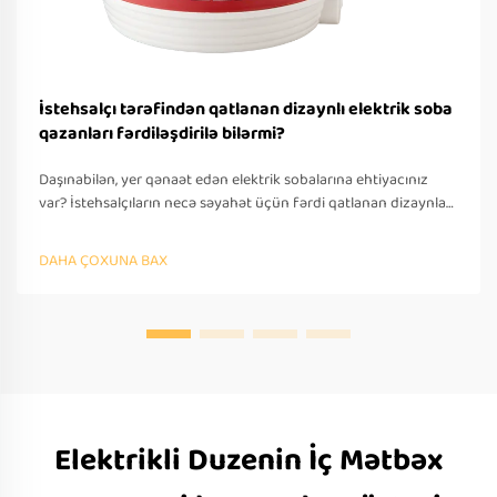
İstehsalçı tərəfindən qatlanan dizaynlı elektrik soba
qazanları fərdiləşdirilə bilərmi?
Daşınabilən, yer qənaət edən elektrik sobalarına ehtiyacınız
var? İstehsalçıların necə səyahət üçün fərdi qatlanan dizaynlar
təklif etdiyini öyrənin — OEM/ODM dəstəyi, sürətli
prototipləşdirmə və beynəlxalq tələblərə uyğunluq. Bu gün
DAHA ÇOXUNA BAX
təklif soruşun.
Elektrikli Duzenin İç Mətbəx