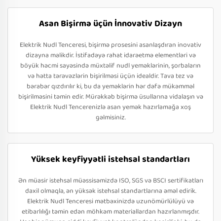
Asan Bişirmə üçün İnnovativ Dizayn
Elektrik Nudl Tenceresi, bişirmə prosesini asanlaşdıran inovativ
dizayna malikdir. İstifadəyə rahat idarəetmə elementləri və
böyük həcmi sayəsində müxtəlif nudl yeməklərinin, şorbaların
və hətta tərəvəzlərin bişirilməsi üçün idealdir. Tava tez və
bərabər qızdırılır ki, bu da yeməklərin hər dəfə mükəmməl
bişirilməsini təmin edir. Mürəkkəb bişirmə üsullarına vidalaşın və
Elektrik Nudl Tencerenizlə asan yemək hazırlamağa xoş
gəlmisiniz.
Yüksek keyfiyyətli istehsal standartları
Ən müasir istehsal müəssisəmizdə ISO, SGS və BSCI sertifikatları
daxil olmaqla, ən yüksək istehsal standartlarına əməl edirik.
Elektrik Nudl Tenceresi mətbəxinizdə uzunömürlülüyü və
etibarlılığı təmin edən möhkəm materiallardan hazırlanmışdır.