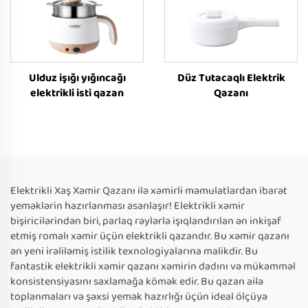
Ulduz işığı yığıncağı
Düz Tutacaqlı Elektrik
elektrikli isti qazan
Qazanı
Elektrikli Xaş Xəmir Qazanı ilə xəmirli məmulatlardan ibarət
yeməklərin hazırlanması asanlaşır! Elektrikli xəmir
bişiricilərindən biri, parlaq rəylərlə işıqlandırılan ən inkişaf
etmiş romalı xəmir üçün elektrikli qazandır. Bu xəmir qazanı
ən yeni irəliləmiş istilik texnologiyalarına malikdir. Bu
fantastik elektrikli xəmir qazanı xəmirin dadını və mükəmməl
konsistensiyasını saxlamağa kömək edir. Bu qazan ailə
toplanmaları və şəxsi yemək hazırlığı üçün ideal ölçüyə