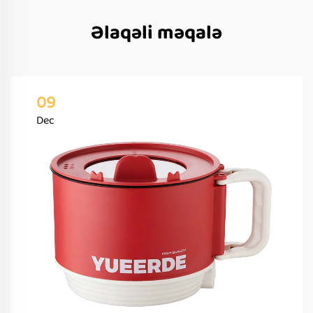
Əlaqəli məqalə
09
Dec