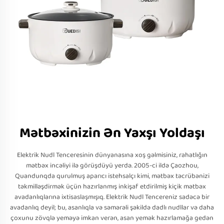
Mətbəxinizin Ən Yaxşı Yoldaşı
Elektrik Nudl Tenceresinin dünyanasına xoş gəlmisiniz, rahatlığın
mətbəx incəliyi ilə görüşdüyü yerdə. 2005-ci ildə Çaozhou,
Quandunqda qurulmuş aparıcı istehsalçı kimi, mətbəx təcrübənizi
təkmilləşdirmək üçün hazırlanmış inkişaf etdirilmiş kiçik mətbəx
avadanlıqlarına ixtisaslaşmışıq. Elektrik Nudl Tencereniz sadəcə bir
avadanlıq deyil; bu, asanlıqla və səmərəli şəkildə dadlı nudllar və daha
çoxunu zövqlə yeməyə imkan verən, asan yemək hazırlamağa gedən