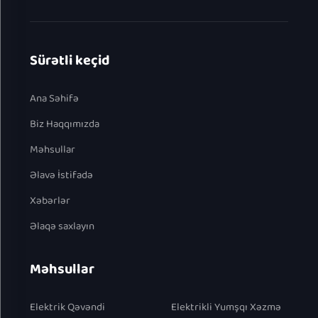
Sürətli keçid
Ana Səhifə
Biz Haqqımızda
Məhsullar
Əlavə İstifadə
Xəbərlər
Əlaqə saxlayın
Məhsullar
Elektrik Qəvəndi
Elektrikli Yumşqı Xəzmə