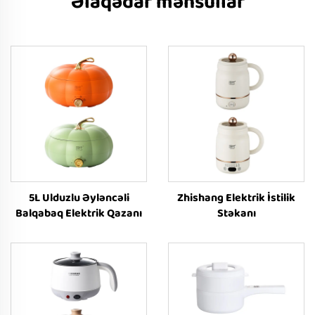
Əlaqədar məhsullar
5L Ulduzlu Əyləncəli
Zhishang Elektrik İstilik
Balqabaq Elektrik Qazanı
Stəkanı