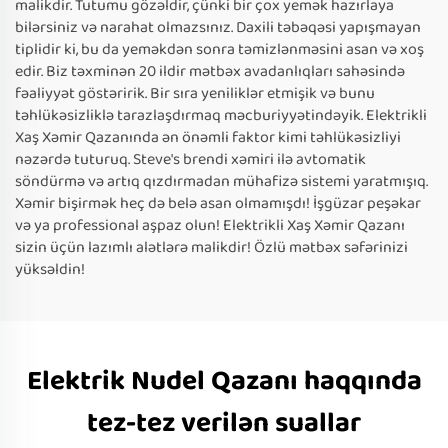
malikdir. Tutumu gözəldir, çünki bir çox yemək hazırlaya
bilərsiniz və narahat olmazsınız. Daxili təbəqəsi yapışmayan
tiplidir ki, bu da yeməkdən sonra təmizlənməsini asan və xoş
edir. Biz təxminən 20 ildir mətbəx avadanlıqları sahəsində
fəaliyyət göstəririk. Bir sıra yeniliklər etmişik və bunu
təhlükəsizliklə tarazlaşdırmaq məcburiyyətindəyik. Elektrikli
Xaş Xəmir Qazanında ən önəmli faktor kimi təhlükəsizliyi
nəzərdə tuturuq. Steve's brendi xəmiri ilə avtomatik
söndürmə və artıq qızdırmadan mühafizə sistemi yaratmışıq.
Xəmir bişirmək heç də belə asan olmamışdı! İşgüzar peşəkar
və ya professional aşpaz olun! Elektrikli Xaş Xəmir Qazanı
sizin üçün lazımlı alətlərə malikdir! Özlü mətbəx səfərinizi
yüksəldin!
Elektrik Nudel Qazanı haqqında
tez-tez verilən suallar