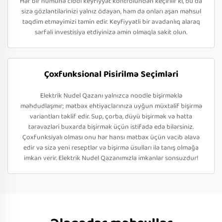
Hər bir nümunə ciddi keyfiyyət kontrolündən keçirilir ki, bu da
sizə gözləntilərinizi yalnız ödəyən, həm də onları aşan məhsul
təqdim etməyimizi təmin edir. Keyfiyyətli bir avadanlıq alaraq
sərfəli investisiya etdiyinizə əmin olmaqla sakit olun.
Çoxfunksional Pisirilmə Seçimləri
Elektrik Nudel Qazanı yalnızca noodle bişirməklə
məhdudlaşmır; mətbəx ehtiyaclarınıza uyğun müxtəlif bişirmə
variantları təklif edir. Sup, çorba, düyü bişirmək və hətta
tərəvəzləri buxarda bişirmək üçün istifadə edə bilərsiniz.
Çoxfunksiyalı olması onu hər hansı mətbəx üçün vacib əlavə
edir və sizə yeni reseptlər və bişirmə üsulları ilə tanış olmağa
imkan verir. Elektrik Nudel Qazanımızla imkanlar sonsuzdur!