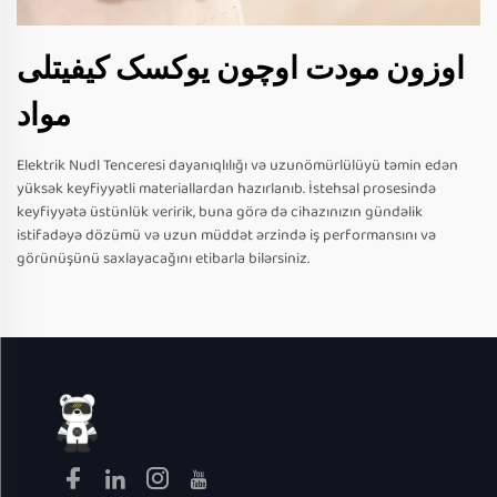
اوزون مودت اوچون یوکسک کیفیتلی
مواد
Elektrik Nudl Tenceresi dayanıqlılığı və uzunömürlülüyü təmin edən
yüksək keyfiyyətli materiallardan hazırlanıb. İstehsal prosesində
keyfiyyətə üstünlük veririk, buna görə də cihazınızın gündəlik
istifadəyə dözümü və uzun müddət ərzində iş performansını və
görünüşünü saxlayacağını etibarla bilərsiniz.