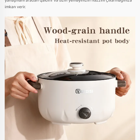
yanaşmanı aradan qaldırır və sizin yeməyinizin həzzini çıxarmağınıza
imkan verir.