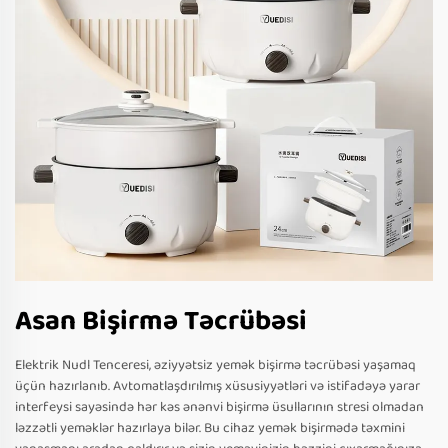
Asan Bişirmə Təcrübəsi
Elektrik Nudl Tenceresi, əziyyətsiz yemək bişirmə təcrübəsi yaşamaq
üçün hazırlanıb. Avtomatlaşdırılmış xüsusiyyətləri və istifadəyə yarar
interfeysi sayəsində hər kəs ənənvi bişirmə üsullarının stresi olmadan
ləzzətli yeməklər hazırlaya bilər. Bu cihaz yemək bişirmədə təxmini