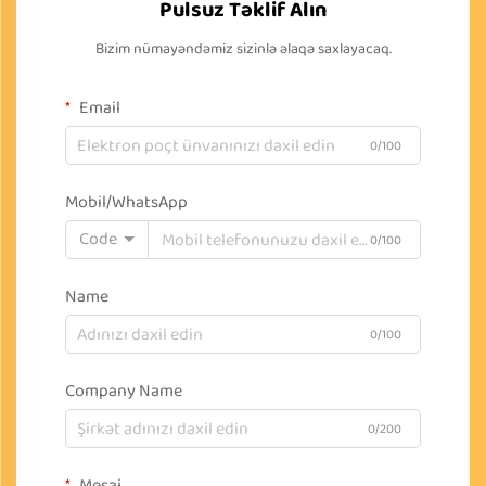
Pulsuz Təklif Alın
Bizim nümayəndəmiz sizinlə əlaqə saxlayacaq.
Email
0/100
Mobil/WhatsApp
Code
0/100
Name
0/100
Company Name
0/200
Mesaj