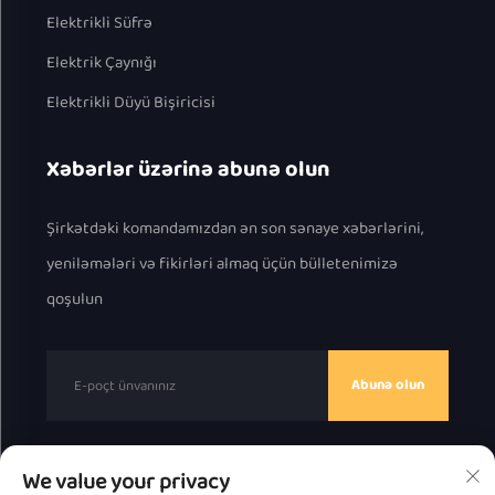
Elektrikli Süfrə
Elektrik Çaynığı
Elektrikli Düyü Bişiricisi
Xəbərlər üzərinə abunə olun
Şirkətdəki komandamızdan ən son sənaye xəbərlərini,
yeniləmələri və fikirləri almaq üçün bülletenimizə
qoşulun
Abunə olun
We value your privacy
Müəllif hüquqları © 2025, Chaozhou Great Bear