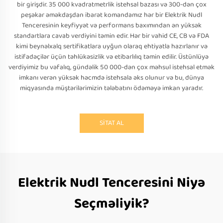
bir girişdir. 35 000 kvadratmetrlik istehsal bazası və 300-dən çox
peşəkar əməkdaşdan ibarət komandamız hər bir Elektrik Nudl
Tenceresinin keyfiyyət və performans baxımından ən yüksək
standartlara cavab verdiyini təmin edir. Hər bir vahid CE, CB və FDA
kimi beynəlxalq sertifikatlara uyğun olaraq ehtiyatla hazırlanır və
istifadəçilər üçün təhlükəsizlik və etibarlılıq təmin edilir. Üstünlüyə
verdiyimiz bu vəfalıq, gündəlik 50 000-dən çox məhsul istehsal etmək
imkanı verən yüksək həcmdə istehsala əks olunur və bu, dünya
miqyasında müştərilərimizin tələbatını ödəməyə imkan yaradır.
SİTAT AL
Elektrik Nudl Tenceresini Niyə
Seçməliyik?