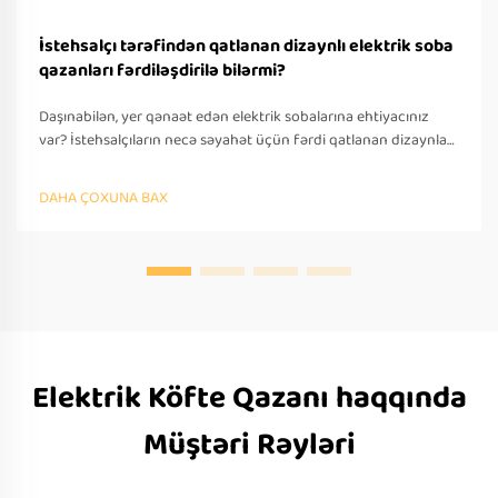
İstehsalçı tərəfindən qatlanan dizaynlı elektrik soba
qazanları fərdiləşdirilə bilərmi?
Daşınabilən, yer qənaət edən elektrik sobalarına ehtiyacınız
var? İstehsalçıların necə səyahət üçün fərdi qatlanan dizaynlar
təklif etdiyini öyrənin — OEM/ODM dəstəyi, sürətli
prototipləşdirmə və beynəlxalq tələblərə uyğunluq. Bu gün
DAHA ÇOXUNA BAX
təklif soruşun.
Elektrik Köfte Qazanı haqqında
Müştəri Rəyləri