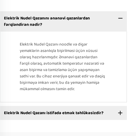
Elektrik Nudel Qazanını ənənəvi qazanlardan
fərqləndirən nədir?
Elektrik Nudel Qazanı noodle və digər
yeməklərin asanlıqla bişirilməsi üçün xüsusi
olaraq hazırlanmışdır. Ənənəvi qazanlardan
fərqli olaraq, avtomatik temperatur nəzarəti və
asan bişirmə və təmizləmə üçün yapışmayan
səthi var. Bu cihaz enerjiyə qənaət edir və dəqiq
bişirməyə imkan verir, bu da yeməyin həmişə
mükəmməl olmasını təmin edir.
Elektrik Nudel Qazanı istifadə etmək təhlükəsizdir?