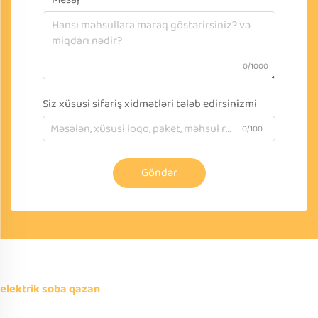
0/1000
Siz xüsusi sifariş xidmətləri tələb edirsinizmi
0/100
Göndər
elektrik soba qazan