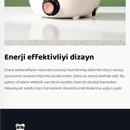
Enerji effektivliyi dizayn
Enerji səmərəliliyini nəzərdə tutaraq hazırlanmış elektrikli düyü xörəyi
qazanımız ənənəvi bişirmə üsullarından daha az enerji istehlak edir. Bu
yalnız ofislərin elektrik xərclərini azaldır, həm də ekoloji baxımdan
məsuliyyət sahibi olan bizneslərin davamlı praktikalarına uyğun gəlir.