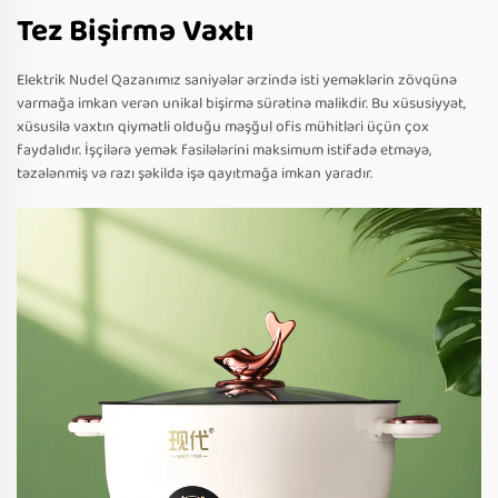
Tez Bişirmə Vaxtı
Elektrik Nudel Qazanımız saniyələr ərzində isti yeməklərin zövqünə
varmağa imkan verən unikal bişirmə sürətinə malikdir. Bu xüsusiyyət,
xüsusilə vaxtın qiymətli olduğu məşğul ofis mühitləri üçün çox
faydalıdır. İşçilərə yemək fasilələrini maksimum istifadə etməyə,
təzələnmiş və razı şəkildə işə qayıtmağa imkan yaradır.