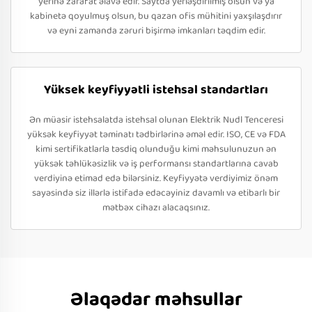
yerinə zarafat əlavə edir. Saytda yerləşdirilmiş olsun və ya
kabinetə qoyulmuş olsun, bu qazan ofis mühitini yaxşılaşdırır
və eyni zamanda zəruri bişirmə imkanları təqdim edir.
Yüksek keyfiyyətli istehsal standartları
Ən müasir istehsalatda istehsal olunan Elektrik Nudl Tenceresi
yüksək keyfiyyət təminatı tədbirlərinə əməl edir. ISO, CE və FDA
kimi sertifikatlarla təsdiq olunduğu kimi məhsulunuzun ən
yüksək təhlükəsizlik və iş performansı standartlarına cavab
verdiyinə etimad edə bilərsiniz. Keyfiyyətə verdiyimiz önəm
sayəsində siz illərlə istifadə edəcəyiniz davamlı və etibarlı bir
mətbəx cihazı alacaqsınız.
Əlaqədar məhsullar