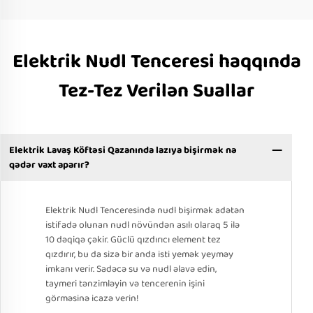
Elektrik Nudl Tenceresi haqqında
Tez-Tez Verilən Suallar
Elektrik Lavaş Köftəsi Qazanında lazıya bişirmək nə
qədər vaxt aparır?
Elektrik Nudl Tenceresində nudl bişirmək adətən
istifadə olunan nudl növündən asılı olaraq 5 ilə
10 dəqiqə çəkir. Güclü qızdırıcı element tez
qızdırır, bu da sizə bir anda isti yemək yeyməy
imkanı verir. Sadəcə su və nudl əlavə edin,
taymeri tənzimləyin və tencerenin işini
görməsinə icazə verin!