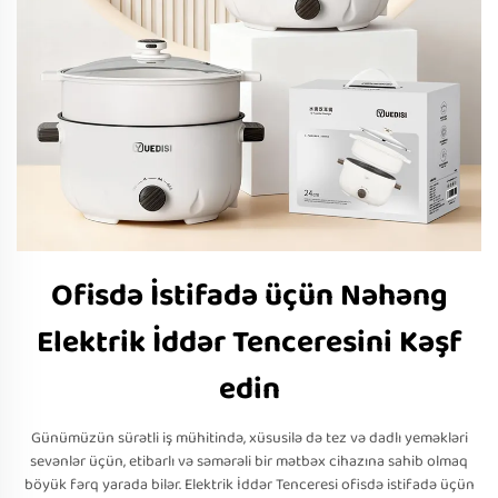
Ofisdə İstifadə üçün Nəhəng
Elektrik İddər Tenceresini Kəşf
edin
Günümüzün sürətli iş mühitində, xüsusilə də tez və dadlı yeməkləri
sevənlər üçün, etibarlı və səmərəli bir mətbəx cihazına sahib olmaq
böyük fərq yarada bilər. Elektrik İddər Tenceresi ofisdə istifadə üçün