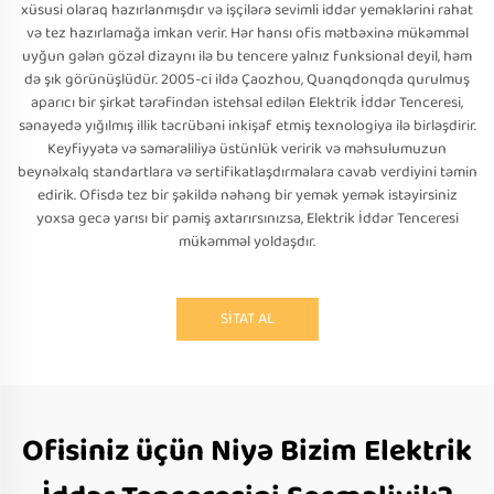
xüsusi olaraq hazırlanmışdır və işçilərə sevimli iddər yeməklərini rahat
və tez hazırlamağa imkan verir. Hər hansı ofis mətbəxinə mükəmməl
uyğun gələn gözəl dizaynı ilə bu tencere yalnız funksional deyil, həm
də şık görünüşlüdür. 2005-ci ildə Çaozhou, Quanqdonqda qurulmuş
aparıcı bir şirkət tərəfindən istehsal edilən Elektrik İddər Tenceresi,
sənayedə yığılmış illik təcrübəni inkişaf etmiş texnologiya ilə birləşdirir.
Keyfiyyətə və səmərəliliyə üstünlük veririk və məhsulumuzun
beynəlxalq standartlara və sertifikatlaşdırmalara cavab verdiyini təmin
edirik. Ofisdə tez bir şəkildə nəhəng bir yemək yemək istəyirsiniz
yoxsa gecə yarısı bir pəmiş axtarırsınızsa, Elektrik İddər Tenceresi
mükəmməl yoldaşdır.
SİTAT AL
Ofisiniz üçün Niyə Bizim Elektrik