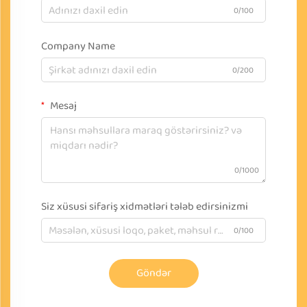
0/100
Company Name
0/200
Mesaj
0/1000
Siz xüsusi sifariş xidmətləri tələb edirsinizmi
0/100
Göndər