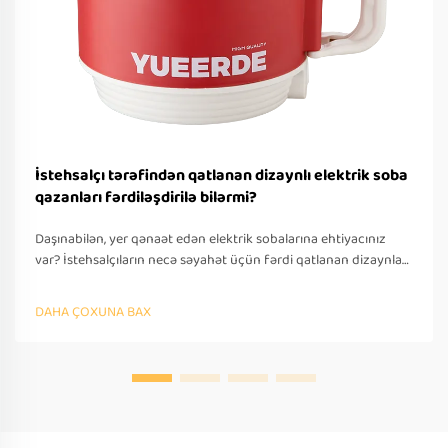
İstehsalçı tərəfindən qatlanan dizaynlı elektrik soba
qazanları fərdiləşdirilə bilərmi?
Daşınabilən, yer qənaət edən elektrik sobalarına ehtiyacınız
var? İstehsalçıların necə səyahət üçün fərdi qatlanan dizaynlar
təklif etdiyini öyrənin — OEM/ODM dəstəyi, sürətli
prototipləşdirmə və beynəlxalq tələblərə uyğunluq. Bu gün
DAHA ÇOXUNA BAX
təklif soruşun.