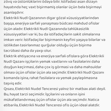
zövq və üstünlüklərini ödəyə bilir. İstifadəsi asan dizayn
həyatında heç vaxt bişirməmiş olanlar üçün belə bişirməyi
asanlaşdırır.
Elektrikli Nudl Qazanının digər gözəl xüsusiyyətlərindən
başqa, enerjiyə sərfəli yanaşması büdcəsi məhdud ofislər
üçün əladır. Elektrikli Nudl Qazanında təhlükəsizlik
xüsusiyyətləri var ki, bu da istifadəçilərin sakit olmalarına
imkan verir. İstifadəçilər bişirmənin keyfini yaşaya bilərlər və
istilikdən təsirlənməz qurğular olduğu üçün bişirmə
təcrübəsi daha da yaxşı olur.
Elektrik ehtiyacına və enerjiyə sərfəli ofislərə görə Elektrikli
Nudl Qazanı işçilərin yemək vaxtlarını və fasilələrini daha
doyğun keçirməsi, daha çox iş görməsi və daha məhsuldar
olması üçün ofislər üçün əla seçimdir. Elektrikli Nudl Qazanı
komanda işinə, rahat fasilələrə və yemək paylaşılmasına
təşviq edir.
Qısası, Elektrikli Nudel Tenceresi yalnız bir mətbəx aləti deyil.
Bu, həyat tərzi seçimidir. İşçilərini və onların işini
mükafatlandırmaq üçün ofislər üçün əla seçimdir. Nəticə
etibarilə, Elektrikli Nudel Tenceresi ofis üçün ideal alətdir.