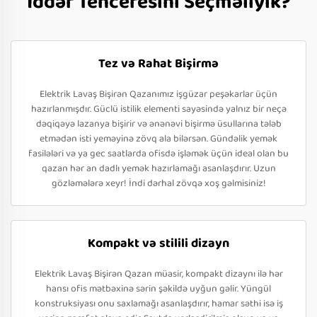
İddər Tenceresini Seçməliyik?
Tez və Rahat Bişirmə
Elektrik Lavaş Bişirən Qazanımız işgüzar peşəkarlar üçün
hazırlanmışdır. Güclü istilik elementi sayəsində yalnız bir neçə
dəqiqəyə lazanya bişirir və ənənəvi bişirmə üsullarına tələb
etmədən isti yeməyinə zövq ala bilərsən. Gündəlik yemək
fasilələri və ya gec saatlarda ofisdə işləmək üçün ideal olan bu
qazan hər an dadlı yemək hazırlamağı asanlaşdırır. Uzun
gözləmələrə xeyr! İndi dərhal zövqə xoş gəlmisiniz!
Kompakt və stilili dizayn
Elektrik Lavaş Bişirən Qazan müasir, kompakt dizaynı ilə hər
hansı ofis mətbəxinə sərin şəkildə uyğun gəlir. Yüngül
konstruksiyası onu saxlamağı asanlaşdırır, hamar səthi isə iş