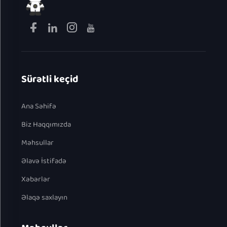
Sürətli keçid
Ana Səhifə
Biz Haqqımızda
Məhsullar
Əlavə İstifadə
Xəbərlər
Əlaqə saxlayın