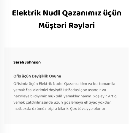
Elektrik Nudl Qazanımız üçün
Müştəri Rəyləri
Sarah Johnson
Ofis üçün Dəyişiklik Oyunu
Ofisimiz üçün Elektrik Nudel Qazanı aldım və bu, tamamilə
yemək fasilələrimizi dəyişdi! İstifadəsi çox asandır və
hazırlaya bildiyimiz müxtəlif yeməklər hamını xoşlayır. Artıq
yemək çatdırılmasında uzun gözləməyə ehtiyac yoxdur;
mətbəxdə özümüz bişirə bilərik. Çox tövsiyyə olunur!