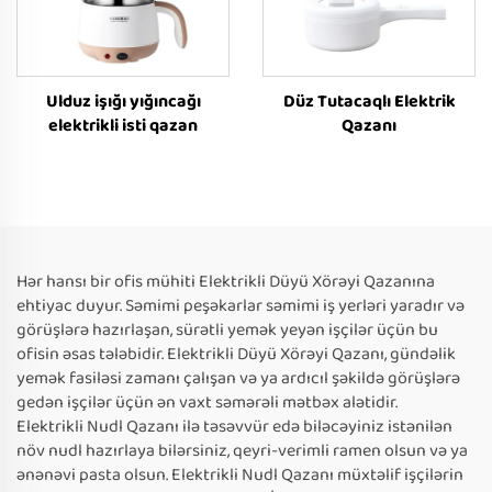
Ulduz işığı yığıncağı
Düz Tutacaqlı Elektrik
elektrikli isti qazan
Qazanı
Hər hansı bir ofis mühiti Elektrikli Düyü Xörəyi Qazanına
ehtiyac duyur. Səmimi peşəkarlar səmimi iş yerləri yaradır və
görüşlərə hazırlaşan, sürətli yemək yeyən işçilər üçün bu
ofisin əsas tələbidir. Elektrikli Düyü Xörəyi Qazanı, gündəlik
yemək fasiləsi zamanı çalışan və ya ardıcıl şəkildə görüşlərə
gedən işçilər üçün ən vaxt səmərəli mətbəx alətidir.
Elektrikli Nudl Qazanı ilə təsəvvür edə biləcəyiniz istənilən
növ nudl hazırlaya bilərsiniz, qeyri-verimli ramen olsun və ya
ənənəvi pasta olsun. Elektrikli Nudl Qazanı müxtəlif işçilərin