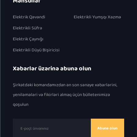
Məhsullar
Elektrik Qəvəndi
Elektrikli Yumşqı Xəzmə
Elektrikli Süfrə
Elektrik Çaynığı
Elektrikli Düyü Bişiricisi
Xəbərlər üzərinə abunə olun
Şirkətdəki komandamızdan ən son sənaye xəbərlərini,
yeniləmələri və fikirləri almaq üçün bülletenimizə
qoşulun
Abunə olun