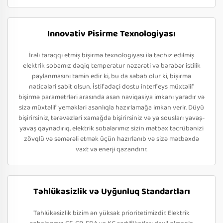
Innovativ Pisirme Texnologiyası
İrəli tərəqqi etmiş bişirmə texnologiyası ilə təchiz edilmiş
elektrik sobamız dəqiq temperatur nəzarəti və bərabər istilik
paylanmasını təmin edir ki, bu da səbəb olur ki, bişirmə
nəticələri sabit olsun. İstifadəçi dostu interfeys müxtəlif
bişirmə parametrləri arasında asan naviqasiya imkanı yaradır və
sizə müxtəlif yeməkləri asanlıqla hazırlamağa imkan verir. Düyü
bişirirsiniz, tərəvəzləri xamağda bişirirsiniz və ya sousları yavaş-
yavaş qaynadırıq, elektrik sobalarımız sizin mətbəx təcrübənizi
zövqlü və səmərəli etmək üçün hazırlanıb və sizə mətbəxdə
vaxt və enerji qazandırır.
Təhlükəsizlik və Uyğunluq Standartları
Təhlükəsizlik bizim ən yüksək prioritetimizdir. Elektrik