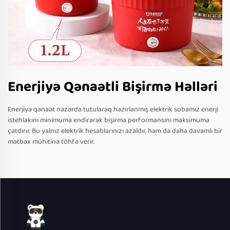
Enerjiyə Qənaətli Bişirmə Həlləri
Enerjiyə qənaət nəzərdə tutularaq hazırlanmış elektrik sobamız enerji
istehlakını minimuma endirərək bişirmə performansını maksimuma
çatdırır. Bu yalnız elektrik hesablarınızı azaldır, həm də daha davamlı bir
mətbəx mühitinə töhfə verir.