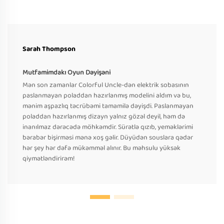
Sarah Thompson
Mutfamimdakı Oyun Dəyişəni
Mən son zamanlar Colorful Uncle-dən elektrik sobasının
paslanmayan poladdan hazırlanmış modelini aldım və bu,
mənim aşpazlıq təcrübəmi tamamilə dəyişdi. Paslanmayan
poladdan hazırlanmış dizayn yalnız gözəl deyil, həm də
inanılmaz dərəcədə möhkəmdir. Sürətlə qızıb, yeməklərimi
bərabər bişirməsi mənə xoş gəlir. Düyüdən souslara qədər
hər şey hər dəfə mükəmməl alınır. Bu məhsulu yüksək
qiymətləndirirəm!