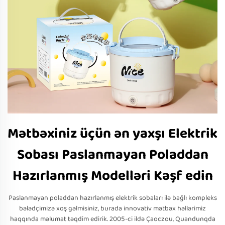
Mətbəxiniz üçün ən yaxşı Elektrik
Sobası Paslanmayan Poladdan
Hazırlanmış Modelləri Kəşf edin
Paslanmayan poladdan hazırlanmış elektrik sobaları ilə bağlı kompleks
bələdçimizə xoş gəlmisiniz, burada innovativ mətbəx həllərimiz
haqqında məlumat təqdim edirik. 2005-ci ildə Çaoczou, Quandunqda