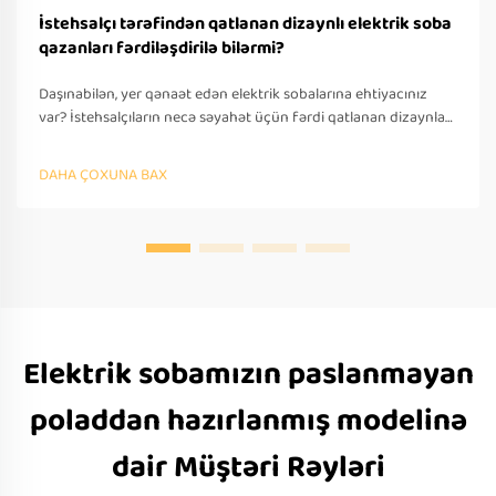
İstehsalçı tərəfindən qatlanan dizaynlı elektrik soba
qazanları fərdiləşdirilə bilərmi?
Daşınabilən, yer qənaət edən elektrik sobalarına ehtiyacınız
var? İstehsalçıların necə səyahət üçün fərdi qatlanan dizaynlar
təklif etdiyini öyrənin — OEM/ODM dəstəyi, sürətli
prototipləşdirmə və beynəlxalq tələblərə uyğunluq. Bu gün
DAHA ÇOXUNA BAX
təklif soruşun.
Elektrik sobamızın paslanmayan
poladdan hazırlanmış modelinə
dair Müştəri Rəyləri