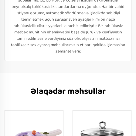
sobalarımız CE, CB, FDA və KC sertifikatları daxil olmaqla
beynəlxalq təhlükəsizlik standartlarına uyğundur. Hər bir vahid
istiyanı qoruma, avtomatik söndürmə və işlədikdə sabitliyi
təmin etmək üçün sürüşməyən ayaqlar kimi bir neçə
təhlükəsizlik xüsusiyyətləri ilə təchiz edilmişdir. Biz təhlükəsiz
mətbəx mühitinin əhəmiyyətini başa düşürük və keyfiyyətin
təmin edilməsinə verdiyimiz söz öhdəliyi sizin mətbəxinizi
təhlükəsiz saxlayaraq məhsullarımızın etibarlı şəkildə işləməsinə
zəmanət verir.
Əlaqədar məhsullar