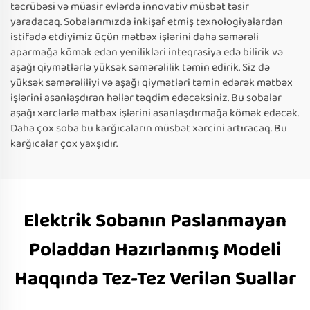
təcrübəsi və müasir evlərdə innovativ müsbət təsir
yaradacaq. Sobalarımızda inkişaf etmiş texnologiyalardan
istifadə etdiyimiz üçün mətbəx işlərini daha səmərəli
aparmağa kömək edən yenilikləri inteqrasiya edə bilirik və
aşağı qiymətlərlə yüksək səmərəlilik təmin edirik. Siz də
yüksək səmərəliliyi və aşağı qiymətləri təmin edərək mətbəx
işlərini asanlaşdıran həllər təqdim edəcəksiniz. Bu sobalar
aşağı xərclərlə mətbəx işlərini asanlaşdırmağa kömək edəcək.
Daha çox soba bu karğıcaların müsbət xərcini artıracaq. Bu
karğıcalar çox yaxşıdır.
Elektrik Sobanın Paslanmayan
Poladdan Hazırlanmış Modeli
Haqqında Tez-Tez Verilən Suallar