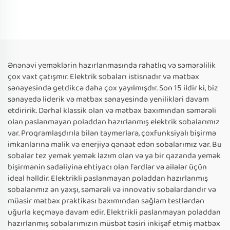
Ənənəvi yeməklərin hazırlanmasında rahatlıq və səmərəlilik
çox vaxt çatışmır. Elektrik sobaları istisnadır və mətbəx
sənayesində getdikcə daha çox yayılmışdır. Son 15 ildir ki, biz
sənayedə liderik və mətbəx sənayesində yenilikləri davam
etdiririk. Dərhal klassik olan və mətbəx baxımından səmərəli
olan paslanmayan poladdan hazırlanmış elektrik sobalarımız
var. Proqramlaşdırıla bilən taymerlərə, çoxfunksiyalı bişirmə
imkanlarına malik və enerjiyə qənaət edən sobalarımız var. Bu
sobalar tez yemək yemək lazım olan və ya bir qazanda yemək
bişirmənin sadəliyinə ehtiyacı olan fərdlər və ailələr üçün
ideal həlldir. Elektrikli paslanmayan poladdan hazırlanmış
sobalarımız ən yaxşı, səmərəli və innovativ sobalardandır və
müasir mətbəx praktikası baxımından sağlam testlərdən
uğurla keçməyə davam edir. Elektrikli paslanmayan poladdan
hazırlanmış sobalarımızın müsbət təsiri inkişaf etmiş mətbəx