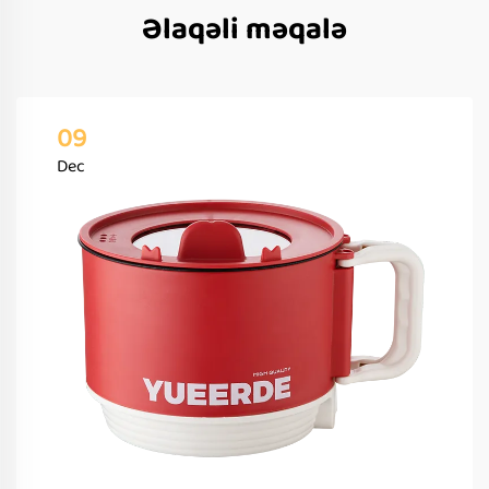
Əlaqəli məqalə
09
Dec