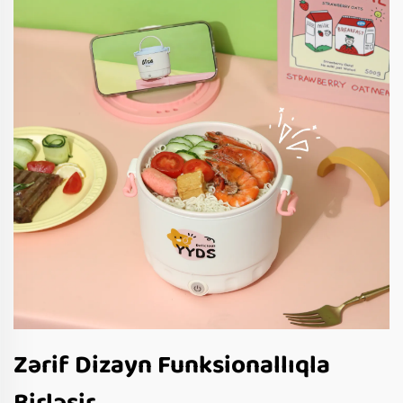
Zərif Dizayn Funksionallıqla