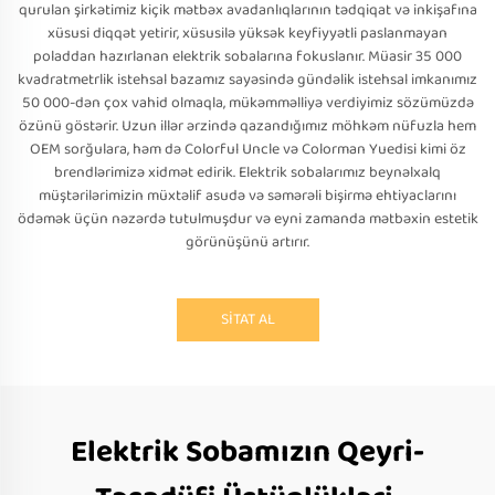
qurulan şirkətimiz kiçik mətbəx avadanlıqlarının tədqiqat və inkişafına
xüsusi diqqət yetirir, xüsusilə yüksək keyfiyyətli paslanmayan
poladdan hazırlanan elektrik sobalarına fokuslanır. Müasir 35 000
kvadratmetrlik istehsal bazamız sayəsində gündəlik istehsal imkanımız
50 000-dən çox vahid olmaqla, mükəmməlliyə verdiyimiz sözümüzdə
özünü göstərir. Uzun illər ərzində qazandığımız möhkəm nüfuzla hem
OEM sorğulara, həm də Colorful Uncle və Colorman Yuedisi kimi öz
brendlərimizə xidmət edirik. Elektrik sobalarımız beynəlxalq
müştərilərimizin müxtəlif asudə və səmərəli bişirmə ehtiyaclarını
ödəmək üçün nəzərdə tutulmuşdur və eyni zamanda mətbəxin estetik
görünüşünü artırır.
SİTAT AL
Elektrik Sobamızın Qeyri-