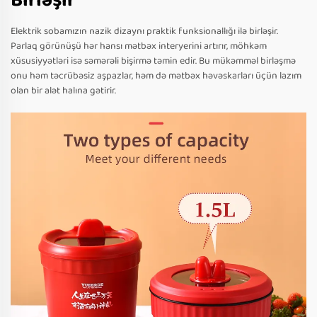
Birləşir
Elektrik sobamızın nazik dizaynı praktik funksionallığı ilə birləşir.
Parlaq görünüşü hər hansı mətbəx interyerini artırır, möhkəm
xüsusiyyətləri isə səmərəli bişirmə təmin edir. Bu mükəmməl birləşmə
onu həm təcrübəsiz aşpazlar, həm də mətbəx həvəskarları üçün lazım
olan bir alət halına gətirir.