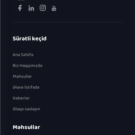
Sürətli keçid
Ana Səhifə
Biz Haqqımızda
Məhsullar
Əlavə İstifadə
Xəbərlər
Əlaqə saxlayın
Məhsullar