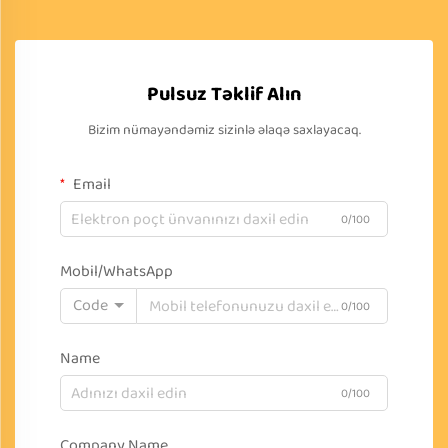
Pulsuz Təklif Alın
Bizim nümayəndəmiz sizinlə əlaqə saxlayacaq.
Email
0/100
Mobil/WhatsApp
Code
0/100
Name
0/100
Company Name