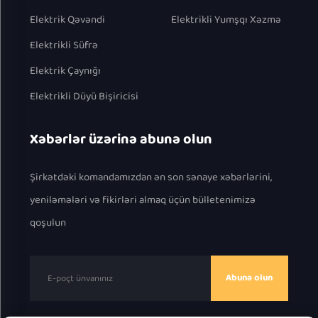
Elektrik Qəvəndi
Elektrikli Yumşqı Xəzmə
Elektrikli Süfrə
Elektrik Çaynığı
Elektrikli Düyü Bişiricisi
Xəbərlər üzərinə abunə olun
Şirkətdəki komandamızdan ən son sənaye xəbərlərini,
yeniləmələri və fikirləri almaq üçün bülletenimizə
qoşulun
Abunə olun