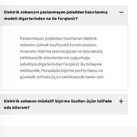
Elektrik sobanızın paslanmayan poladdan hazırlanmış
modeli digərlərindən nə ilə fərqlənir?
Paslanmayan poladdan hazırlanan elektrik
sobamız yüksək keyfiyyətli konstruksiyası,
innovativ bişirmə texnologiyası və beynəlxalq
təhlükəsizlik standartlarına uyğunluğu
səbəbiylə digərlərindən fərqlənir. Bu birləşmə
möhkəmlik, fövqəladə bişirmə performansı və
gündəlik istifadə üçün təhlükəsizlik təmin edir.
Elektrik sobasını müxtəlif bişirmə üsulları üçün istifadə
edə bilərəm?