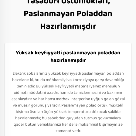
Təsadüfi Üstünlükləri,
Paslanmayan Poladdan
Hazırlanmışdır
Yüksək keyfiyyətli paslanmayan poladdan
hazırlanmışdır
Elektrik sobalarımız yüksək keyfiyyətli paslanmayan poladdan
hazırlanır ki, bu da möhkəmliyi və korroziyaya qarşı davamlılığı
təmin edir. Bu yüksək keyfiyyətli material yalnız məhsulun
xidmət müddətini uzadır, həm də təmizlənməsini və baxımını
asanlaşdırır və hər hansı mətbəx interyerinə uyğun gələn gözəl
və müasir görünüş yaradır. Paslanmayan polad örtük müxtəlif
bişirmə üsulları üçün yüksək temperaturu dözəcək şəkildə
hazırlanmışdır, bu səbəbdən quyudan tutmuş qovurmalara
qədər bütün yeməklərinizi hər dəfə mükəmməl bişirməyinizə
zəmanət verir.