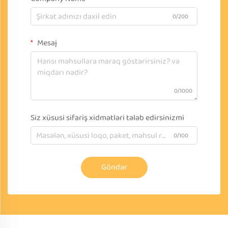
0/200
Mesaj
0/1000
Siz xüsusi sifariş xidmətləri tələb edirsinizmi
0/100
Göndər