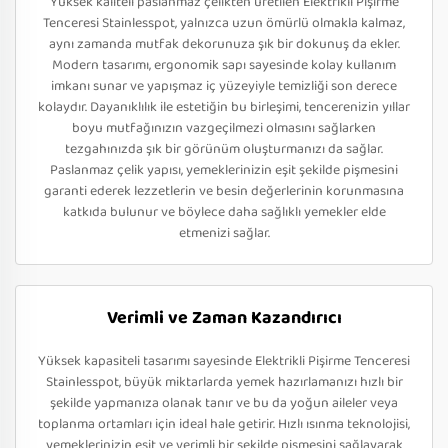
Yüksek kaliteli paslanmaz çelikten üretilen Elektrikli Pişirme
Tenceresi Stainlesspot, yalnızca uzun ömürlü olmakla kalmaz,
aynı zamanda mutfak dekorunuza şık bir dokunuş da ekler.
Modern tasarımı, ergonomik sapı sayesinde kolay kullanım
imkanı sunar ve yapışmaz iç yüzeyiyle temizliği son derece
kolaydır. Dayanıklılık ile estetiğin bu birleşimi, tencerenizin yıllar
boyu mutfağınızın vazgeçilmezi olmasını sağlarken
tezgahınızda şık bir görünüm oluşturmanızı da sağlar.
Paslanmaz çelik yapısı, yemeklerinizin eşit şekilde pişmesini
garanti ederek lezzetlerin ve besin değerlerinin korunmasına
katkıda bulunur ve böylece daha sağlıklı yemekler elde
etmenizi sağlar.
Verimli ve Zaman Kazandırıcı
Yüksek kapasiteli tasarımı sayesinde Elektrikli Pişirme Tenceresi
Stainlesspot, büyük miktarlarda yemek hazırlamanızı hızlı bir
şekilde yapmanıza olanak tanır ve bu da yoğun aileler veya
toplanma ortamları için ideal hale getirir. Hızlı ısınma teknolojisi,
yemeklerinizin eşit ve verimli bir şekilde pişmesini sağlayarak