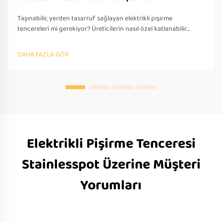
Taşınabilir, yerden tasarruf sağlayan elektrikli pişirme
tencereleri mi gerekiyor? Üreticilerin nasıl özel katlanabilir
tasarımlar sunduğunu keşfedin—OEM/ODM desteği, hızlı
prototipleme ve küresel uyumluluk. Bugün teklif isteyin.
DAHA FAZLA GÖR
Elektrikli Pişirme Tenceresi
Stainlesspot Üzerine Müşteri
Yorumları