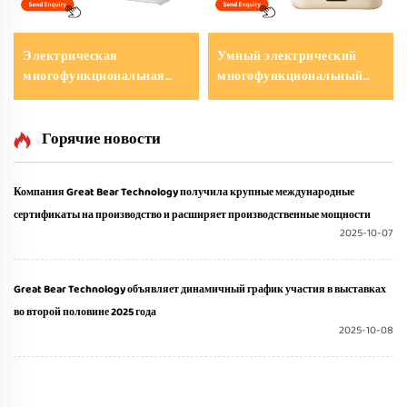
Электрическая
Умный электрический
многофункциональная
многофункциональный
сковорода Great Bear с
кухонный горшок Great
разделённой
Bear мощностью 900 Вт с
прямоугольной формой и
двойным вкусом,
Горячие новости
керамическим
антипригарный
антипригарным
электрический
Компания Great Bear Technology получила крупные международные
покрытием,
автоматический
сертификаты на производство и расширяет производственные мощности
электрический котелок
рисоварка объёмом 3,4 л
2025-10-07
для горячих блюд
Great Bear Technology объявляет динамичный график участия в выставках
во второй половине 2025 года
2025-10-08