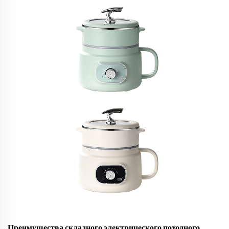
Преимущества складного электрического походного