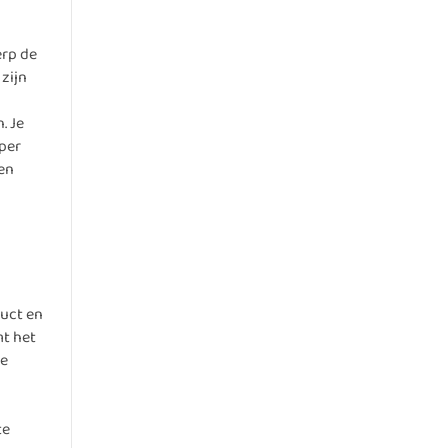
erp de
zijn
. Je
per
wen
duct en
mt het
de
te