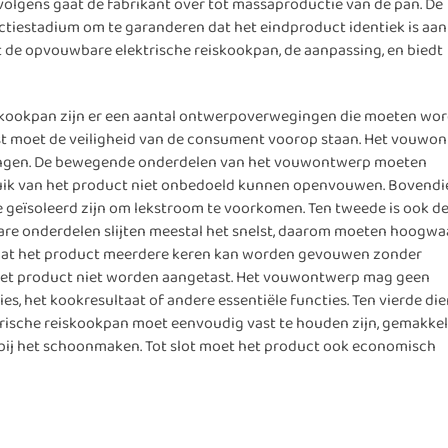
ervolgens gaat de fabrikant over tot massaproductie van de pan. De
uctiestadium om te garanderen dat het eindproduct identiek is aan
ant de opvouwbare elektrische reiskookpan, de aanpassing, en biedt
iskookpan zijn er een aantal ontwerpoverwegingen die moeten wo
rst moet de veiligheid van de consument voorop staan. Het vouwo
brengen. De bewegende onderdelen van het vouwontwerp moeten
gebruik van het product niet onbedoeld kunnen openvouwen. Bovend
geïsoleerd zijn om lekstroom te voorkomen. Ten tweede is ook d
re onderdelen slijten meestal het snelst, daarom moeten hoogwa
odat het product meerdere keren kan worden gevouwen zonder
 het product niet worden aangetast. Het vouwontwerp mag geen
, het kookresultaat of andere essentiële functies. Ten vierde di
che reiskookpan moet eenvoudig vast te houden zijn, gemakkeli
bij het schoonmaken. Tot slot moet het product ook economisch