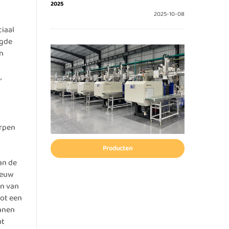
2025
2025-10-08
iaal
agde
an
,
erpen
Producten
an de
ieuw
jn van
tot een
unnen
at