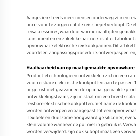
Aangezien steeds meer mensen onderweg zijn en reize
om ervoor te zorgen dat de reis soepel verloopt. De 
reisaccessoires, waardoor warme maaltijden gemakkeli
consumenten en zakelijke partners is of er fabrikan
opvouwbare elektrische reiskookpannen. Dit artike
voordelen, aanpassingsprocedure, ontwerpaspecten, 
Haalbaarheid van op maat gemaakte opvouwbare 
Productietechnologieën ontwikkelen zich in een r
voor reisbare elektrische kookpotten aan te passe
uitgerust met geavanceerde op maat gemaakte produ
ontwikkelingsteams, zijn in staat om een breed scal
reisbare elektrische kookpotten, met name de kookp
worden ontworpen en aangepast tot een opvouwbaar 
flexibele en duurzame hoogwaardige siliconen, even
klein volume wanneer de pot niet in gebruik is. Ver
worden verwijderd, zijn ook suboptimaal; een verwar