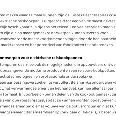
n maken waar ze maar kunnen, zijn de juiste reisaccessoires cruc
elektrische reiskookpan is uitgegroeid tot een van de meest gevra
jk beschikbaar zijn tijdens het reizen. Een veelgestelde vraag v
ten zijn die op maat gemaakte ontwerpen kunnen leveren voor
l beantwoordt de meest voorkomende vragen door de haalbaarheid
marktkansen en het potentieel van fabrikanten te onderzoeken.
ontwerpen voor elektrische reiskookpannen
ap tempo, en daarmee ook de mogelijkheden om opvouwbare ontw
n. Toonaangevende moderne producenten van reisbare kookpotten,
ctietechnologieën en professionele onderzoeks- en
a aan aanpassingsverzoeken te vervullen. Belangrijke onderdelen v
ot, het verwarmingselement en het handvat, kunnen allemaal opn
formaat. Bijvoorbeeld kunnen delen van de kookpot gemaakt zi
als van dun roestvrij staal, zodat ze kunnen worden opgevouwen 
warmingselementen die het volume van de pot vergroten en niet k
mingselement dat afneembaar, opvouwbaar of beide is, is beter w