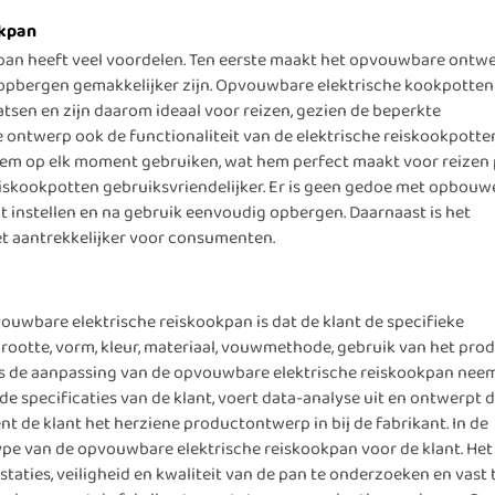
okpan
pan heeft veel voordelen. Ten eerste maakt het opvouwbare ontw
pbergen gemakkelijker zijn. Opvouwbare elektrische kookpotten 
atsen en zijn daarom ideaal voor reizen, gezien de beperkte
ntwerp ook de functionaliteit van de elektrische reiskookpotten
hem op elk moment gebruiken, wat hem perfect maakt voor reizen 
reiskookpotten gebruiksvriendelijker. Er is geen gedoe met opbou
ct instellen en na gebruik eenvoudig opbergen. Daarnaast is het
et aantrekkelijker voor consumenten.
ouwbare elektrische reiskookpan is dat de klant de specifieke
rootte, vorm, kleur, materiaal, vouwmethode, gebruik van het pro
dens de aanpassing van de opvouwbare elektrische reiskookpan nee
 specificaties van de klant, voert data-analyse uit en ontwerpt 
ent de klant het herziene productontwerp in bij de fabrikant. In de
pe van de opvouwbare elektrische reiskookpan voor de klant. Het
taties, veiligheid en kwaliteit van de pan te onderzoeken en vast 