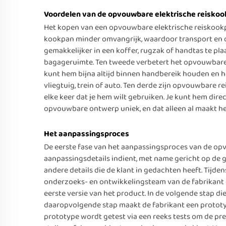
Voordelen van de opvouwbare elektrische reisko
Het kopen van een opvouwbare elektrische reiskook
kookpan minder omvangrijk, waardoor transport en o
gemakkelijker in een koffer, rugzak of handtas te pla
bagageruimte. Ten tweede verbetert het opvouwbare o
kunt hem bijna altijd binnen handbereik houden en 
vliegtuig, trein of auto. Ten derde zijn opvouwbare 
elke keer dat je hem wilt gebruiken. Je kunt hem dire
opvouwbare ontwerp uniek, en dat alleen al maakt h
Het aanpassingsproces
De eerste fase van het aanpassingsproces van de opv
aanpassingsdetails indient, met name gericht op de g
andere details die de klant in gedachten heeft. Tij
onderzoeks- en ontwikkelingsteam van de fabrikant de
eerste versie van het product. In de volgende stap di
daaropvolgende stap maakt de fabrikant een prototy
prototype wordt getest via een reeks tests om de pres