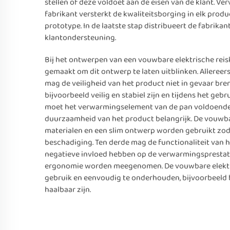
stellen of deze voldoet aan de eisen van de klant. V
fabrikant versterkt de kwaliteitsborging in elk prod
prototype. In de laatste stap distribueert de fabrik
klantondersteuning.
Bij het ontwerpen van een vouwbare elektrische re
gemaakt om dit ontwerp te laten uitblinken. Alleree
mag de veiligheid van het product niet in gevaar 
bijvoorbeeld veilig en stabiel zijn en tijdens het 
moet het verwarmingselement van de pan voldoende 
duurzaamheid van het product belangrijk. De vouwba
materialen en een slim ontwerp worden gebruikt z
beschadiging. Ten derde mag de functionaliteit van
negatieve invloed hebben op de verwarmingsprestaties
ergonomie worden meegenomen. De vouwbare elektris
gebruik en eenvoudig te onderhouden, bijvoorbeeld 
haalbaar zijn.