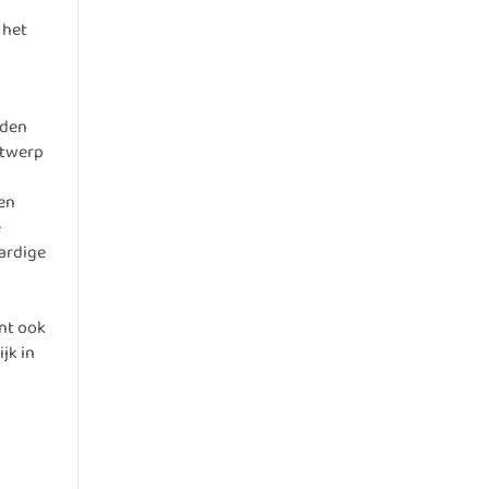
 het
rden
ntwerp
ien
e
ardige
ent ook
jk in