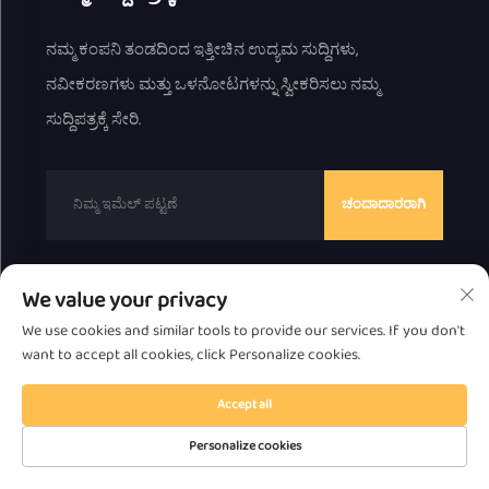
ನಮ್ಮ ಕಂಪನಿ ತಂಡದಿಂದ ಇತ್ತೀಚಿನ ಉದ್ಯಮ ಸುದ್ದಿಗಳು,
ನವೀಕರಣಗಳು ಮತ್ತು ಒಳನೋಟಗಳನ್ನು ಸ್ವೀಕರಿಸಲು ನಮ್ಮ
ಸುದ್ದಿಪತ್ರಕ್ಕೆ ಸೇರಿ.
ಚಂದಾದಾರರಾಗಿ
We value your privacy
Copyright © 2025 by Chaozhou Great Bear Technology
We use cookies and similar tools to provide our services. If you don't
Co., Ltd.
ಗೌಪ್ಯತಾ ನೀತಿ
want to accept all cookies, click Personalize cookies.
ಮೇಲಕ್ಕೆ ಸ್ಕ್ರಾಲ್ ಮಾಡಿ
Accept all
Personalize cookies
ಮುಖ್ಯ ಪುಟ
ಉತ್ಪನ್ನ
ನಮ್ಮ ಬಗ್ಗೆ
ಸಂಪರ್ಕಿಸಿ