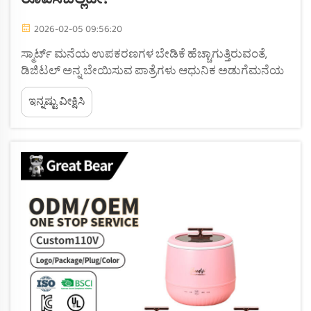
2026-02-05 09:56:20
ಸ್ಮಾರ್ಟ್ ಮನೆಯ ಉಪಕರಣಗಳ ಬೇಡಿಕೆ ಹೆಚ್ಚಾಗುತ್ತಿರುವಂತೆ,
ಡಿಜಿಟಲ್ ಅನ್ನ ಬೇಯಿಸುವ ಪಾತ್ರೆಗಳು ಆಧುನಿಕ ಅಡುಗೆಮನೆಯ
ಅತ್ಯಗತ್ಯ ವಸ್ತುಗಳಾಗಿ ಪರಿಣಮಿಸಿವೆ. ಬ್ರಾಂಡ್‌ಗಳು ಮತ್ತು ಗ್ರಾಹಕರ
ಇನ್ನಷ್ಟು ವೀಕ್ಷಿಸಿ
ಎರಡರಲ್ಲೂ ಅಭಿವೃದ್ಧಿಪಡಿಸುವಿಕೆಯ ಬೇಡಿಕೆ ಹೆಚ್ಚಾಗುತ್ತಿದೆ.
ಡಿಜಿಟಲ್ ಪ್ರದರ್ಶನ ಇಂಟರ್ಫೇಸ್ ಅನ್ನ ಬೇಯಿಸುವ ಪಾತ್ರೆಯ
ಅತ್ಯಂತ ಮುಖ್ಯವಾದ ಭಾಗವಾಗಿದೆ. ಇದು ತ...