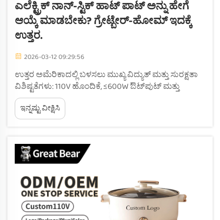
ಎಲೆಕ್ಟ್ರಿಕ್ ನಾನ್-ಸ್ಟಿಕ್ ಹಾಟ್ ಪಾಟ್ ಅನ್ನು ಹೇಗೆ
ಆಯ್ಕೆ ಮಾಡಬೇಕು? ಗ್ರೇಟ್ಬೇರ್-ಹೋಮ್ ಇದಕ್ಕೆ
ಉತ್ತರ.
2026-03-12 09:29:56
ಉತ್ತರ ಅಮೆರಿಕಾದಲ್ಲಿ ಬಳಸಲು ಮುಖ್ಯ ವಿದ್ಯುತ್ ಮತ್ತು ಸುರಕ್ಷತಾ
ವಿಶಿಷ್ಟತೆಗಳು: 110V ಹೊಂದಿಕೆ, ≤600W ಔಟ್‌ಪುಟ್ ಮತ್ತು
ಡಾರ್ಮ್-ಸೇಫ್ ಪ್ರಮಾಣೀಕರಣ. ಉತ್ತರ ಅಮೆರಿಕಾದಲ್ಲಿ
ಇನ್ನಷ್ಟು ವೀಕ್ಷಿಸಿ
ಪೋರ್ಟಬಲ್ ಮಿನಿ ಎಲೆಕ್ಟ್ರಿಕ್ ನಾನ್-ಸ್ಟಿಕ್ ಹಾಟ್‌ಪಾಟ್ ಅನ್ನು
ಬಳಸಲು, ಬಳಕೆದಾರರು ಸಾಧನವು 110-ವೋಲ್ಟ್
ಹೊಂದಿಕೆಯಾಗಿರುವುದನ್ನು...