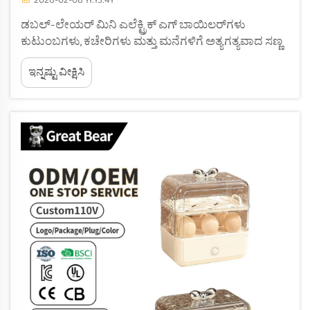
ಡಬಲ್-ಲೇಯರ್ ಮಿನಿ ಎಲೆಕ್ಟ್ರಿಕ್ ಎಗ್ ಬಾಯಿಲರ್‌ಗಳು
ಕುಟುಂಬಗಳು, ಕಚೇರಿಗಳು ಮತ್ತು ಮನೆಗಳಿಗೆ ಅತ್ಯಗತ್ಯವಾದ ಸಣ್ಣ
ಅಡುಗೆಮನೆ ಉಪಕರಣಗಳಾಗಿವೆ, ವಿಶೇಷವಾಗಿ ಈಗಿನ ವ್ಯಸ್ತ
ಇನ್ನಷ್ಟು ವೀಕ್ಷಿಸಿ
ಜೀವನಶೈಲಿಯಲ್ಲಿ. ಇವು ಪೌಷ್ಟಿಕ ಮೊಟ್ಟೆಯ
ಉದಯಭೋಜನವನ್ನು ತಯಾರಿಸುತ್ತವೆ ಮತ್ತು ಸಮಯ ಹಾಗೂ
ಶ್ರಮವನ್ನು ಉಳಿಸುತ್ತವೆ. ಆದಾಗ್ಯೂ, ಅನೇಕಾನೇಕ ಉತ್ಪನ್ನಗಳ...