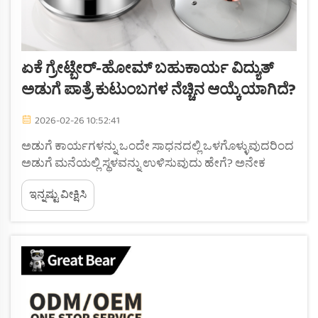
ಏಕೆ ಗ್ರೇಟ್ಬೇರ್-ಹೋಮ್ ಬಹುಕಾರ್ಯ ವಿದ್ಯುತ್
ಅಡುಗೆ ಪಾತ್ರೆ ಕುಟುಂಬಗಳ ನೆಚ್ಚಿನ ಆಯ್ಕೆಯಾಗಿದೆ?
2026-02-26 10:52:41
ಅಡುಗೆ ಕಾರ್ಯಗಳನ್ನು ಒಂದೇ ಸಾಧನದಲ್ಲಿ ಒಳಗೊಳ್ಳುವುದರಿಂದ
ಅಡುಗೆ ಮನೆಯಲ್ಲಿ ಸ್ಥಳವನ್ನು ಉಳಿಸುವುದು ಹೇಗೆ? ಅನೇಕ
ಅಡುಗೆ ಮನೆಗಳು ಏಕ-ಉದ್ದೇಶದ ಉಪಕರಣಗಳಿಂದ
ಇನ್ನಷ್ಟು ವೀಕ್ಷಿಸಿ
ತುಂಬಿಕೊಳ್ಳುತ್ತವೆ, ಇವುಗಳು ಸಹಾಯಕ್ಕಿಂತ ಹೆಚ್ಚಾಗಿ
ತೊಂದರೆಯನ್ನು ಉಂಟುಮಾಡುತ್ತವೆ. ಬಹುಕಾರ್ಯ ವಿದ್ಯುತ್
ಅಡುಗೆ ಪಾತ್ರೆಯು ಏಳು ಅಡುಗೆ ಕಾರ್ಯಗಳನ್ನು ಒಂದೇ
ಸಾಧನದಲ್ಲಿ ಒಳಗೊಳ್ಳುತ್ತದೆ...