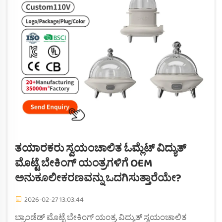
ತಯಾರಕರು ಸ್ವಯಂಚಾಲಿತ ಓಮ್ಲೆಟ್ ವಿದ್ಯುತ್
ಮೊಟ್ಟೆ ಬೇಕಿಂಗ್ ಯಂತ್ರಗಳಿಗೆ OEM
ಅನುಕೂಲೀಕರಣವನ್ನು ಒದಗಿಸುತ್ತಾರೆಯೇ?
2026-02-27 13:03:44
ಬ್ರಾಂಡೆಡ್ ಮೊಟ್ಟೆ ಬೇಕಿಂಗ್ ಯಂತ್ರ, ವಿದ್ಯುತ್ ಸ್ವಯಂಚಾಲಿತ