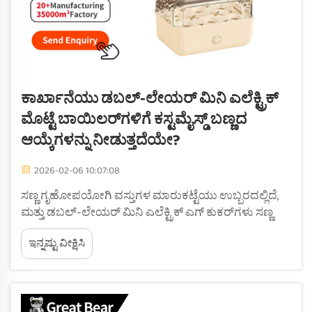
ಕಾರ್ಖಾನೆಯು ಡಬಲ್-ಲೇಯರ್ ಮಿನಿ ಎಲೆಕ್ಟ್ರಿಕ್
ಮೊಟ್ಟೆ ಬಾಯಿಲರ್‌ಗಳಿಗೆ ಕಸ್ಟಮೈಸ್ಡ್ ಬಣ್ಣದ
ಆಯ್ಕೆಗಳನ್ನು ನೀಡುತ್ತದೆಯೇ?
2026-02-06 10:07:08
ಸಣ್ಣ ಗೃಹೋಪಯೋಗಿ ವಸ್ತುಗಳ ಮಾರುಕಟ್ಟೆಯು ಉಬ್ಬರದಲ್ಲಿದೆ,
ಮತ್ತು ಡಬಲ್-ಲೇಯರ್ ಮಿನಿ ಎಲೆಕ್ಟ್ರಿಕ್ ಎಗ್ ಕುಕರ್‌ಗಳು ಸಣ್ಣ
ಕುಟುಂಬಗಳು, ಗೃಹಗಳು ಮತ್ತು ಕಚೇರಿಗಳಲ್ಲಿ ಸಣ್ಣ ಗಾತ್ರ,
ಇನ್ನಷ್ಟು ವೀಕ್ಷಿಸಿ
ಪರಿಣಾಮಕಾರಿತ್ವ ಮತ್ತು ಬಹುಕಾರ್ಯಕ್ಷಮತೆಯ ಕಾರಣದಿಂದಾಗಿ
ಜನಪ್ರಿಯವಾಗಿವೆ. ಈ ಮಾರುಕಟ್ಟೆಯಲ್ಲಿ, ಬಣ್ಣದ ಕಸ್ಟಮೈಸೇಶನ್
ಒಂದು ಭಿನ್ನತೆ...