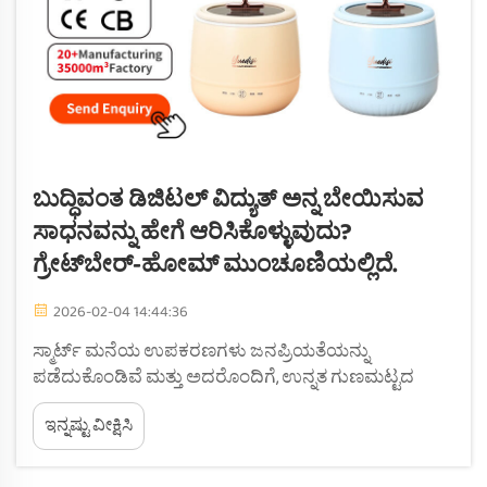
ಬುದ್ಧಿವಂತ ಡಿಜಿಟಲ್ ವಿದ್ಯುತ್ ಅನ್ನ ಬೇಯಿಸುವ
ಸಾಧನವನ್ನು ಹೇಗೆ ಆರಿಸಿಕೊಳ್ಳುವುದು?
ಗ್ರೇಟ್‌ಬೇರ್-ಹೋಮ್ ಮುಂಚೂಣಿಯಲ್ಲಿದೆ.
2026-02-04 14:44:36
ಸ್ಮಾರ್ಟ್ ಮನೆಯ ಉಪಕರಣಗಳು ಜನಪ್ರಿಯತೆಯನ್ನು
ಪಡೆದುಕೊಂಡಿವೆ ಮತ್ತು ಅದರೊಂದಿಗೆ, ಉನ್ನತ ಗುಣಮಟ್ಟದ
ಡಿಜಿಟಲ್ ಅನ್ನ ಬೇಯಿಸುವ ಸಾಧನವು ಆಧುನಿಕ ಕುಟುಂಬಗಳಿಗೆ
ಇನ್ನಷ್ಟು ವೀಕ್ಷಿಸಿ
ಅತ್ಯಗತ್ಯವಾದ ವಸ್ತುವಾಗಿ ಬೆಳೆದಿದೆ. ಮನೆಯ ಉಪಕರಣಗಳ
ತಯಾರಿಕೆಯಲ್ಲಿ ವಿಶ್ವಾಸಾರ್ಹ ಬ್ರಾಂಡ್ ಆಗಿರುವ ಗ್ರೇಟ್‌ಬೇರ್
ಹೋಮ್, ಡಿಜಿಟಲ್ ಅನ್ನ ಬೇಯಿಸುವ ಸಾಧನಗಳನ್ನು...