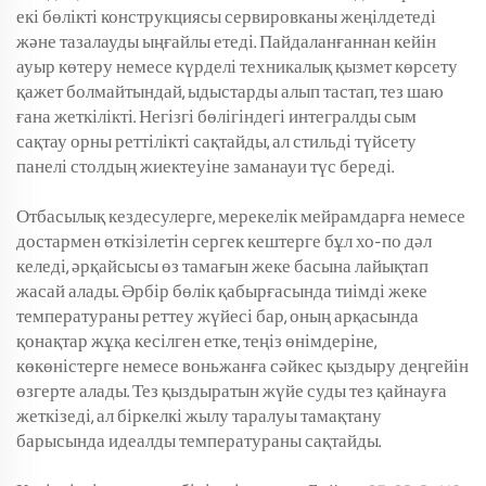
екі бөлікті конструкциясы сервировканы жеңілдетеді
және тазалауды ыңғайлы етеді. Пайдаланғаннан кейін
ауыр көтеру немесе күрделі техникалық қызмет көрсету
қажет болмайтындай, ыдыстарды алып тастап, тез шаю
ғана жеткілікті. Негізгі бөлігіндегі интегралды сым
сақтау орны реттілікті сақтайды, ал стильді түйсету
панелі столдың жиектеуіне заманауи түс береді.
Отбасылық кездесулерге, мерекелік мейрамдарға немесе
достармен өткізілетін сергек кештерге бұл хо-по дәл
келеді, әрқайсысы өз тамағын жеке басына лайықтап
жасай алады. Әрбір бөлік қабырғасында тиімді жеке
температураны реттеу жүйесі бар, оның арқасында
қонақтар жұқа кесілген етке, теңіз өнімдеріне,
көкөністерге немесе воньжанға сәйкес қыздыру деңгейін
өзгерте алады. Тез қыздыратын жүйе суды тез қайнауға
жеткізеді, ал біркелкі жылу таралуы тамақтану
барысында идеалды температураны сақтайды.