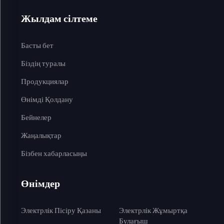
Жылдам сілтеме
Басты бет
Біздің туралы
Продукциялар
Өнімді Қолдану
Бейнелер
Жаңалықтар
Бізбен хабарласыңы
Өнімдер
Электрлік Пісіру Қазаны
Электрлік Жұмыртқа
Булағыш