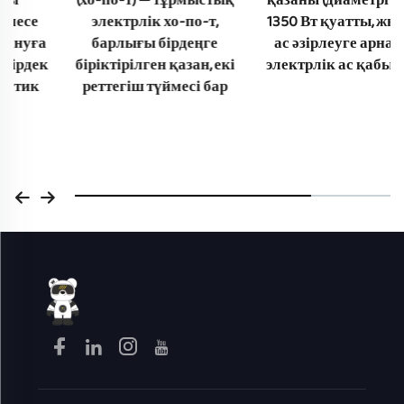
(хо-по-т) — тұрмыстық
қазаны (диаметрі 26 см),
электрлік хо-по-т,
1350 Вт қуатты, жылдам
барлығы бірдеңге
ас әзірлеуге арналған
біріктірілген қазан, екі
электрлік ас қабырғасы
реттегіш түймесі бар