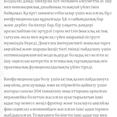
Біздің екі дәмді электрлік хот-потымен әлеуметтік ас ішу
мен инновациялық дизайнның толықтай үйлесімін
байқаңыз. Қазіргі заманғы отбасылар үшін жасалған, бұл
көпфункционалды құрылғыда 5,6 л сыйымдылық бар
және дербес бөліктері бар, бір уақытта дәмдері
араласпайтын екі әртүрлі сорпа негізін (мысалы, ыстық
сычуань мала мен жұмсақ сүйек шырыны) пісіруге
мүмкіндік береді. Дөңгелек (интерактивті жиналыстарға
ыңғайлы) және шаршы (кеңістікті тиімді пайдалану үшін
оптимизацияланған) модельдерде болады, кез келген ас
ішу оқиғасын көтеретін эстетикалық тартымдылық пен
практикалық функционалдылықты үйлестіреді.
Көпфункционалды болу үшін ыстық қазан пайдалануға
ыңғайлы, денсаулыққа зиян келтірмейтін қайнату үшін
жоғары сапалы 304 тамақтану мақсаттарына арналған
нержавейка болаттан жасалған ауыстырылатын ішкі
ыдыстар немесе жеңіл фритюр және тазалауға ыңғайлы
фиксациясыз алюминийден жасалған ішкі ыдыстармен
жабдықталған. Толығымен бөлінетін ішкі ыдыстар мен