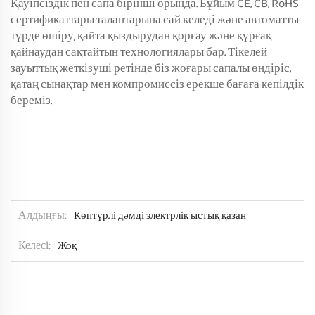
Қауіпсіздік пен сапа бірінші орында. Бұйым CE, CB, RoHS
сертификаттары талаптарына сай келеді және автоматты
түрде өшіру, қайта қыздырудан қорғау және құрғақ
қайнаудан сақтайтын технологиялары бар. Тікелей
зауыттық жеткізуші ретінде біз жоғары сапалы өндіріс,
қатаң сынақтар мен компромиссіз ерекше бағаға кепілдік
береміз.
Алдыңғы
Көптүрлі дәмді электрлік ыстық қазан
Келесі
Жоқ