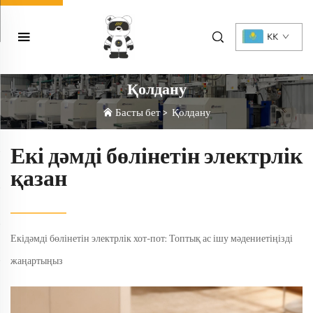
KK
Қолдану
Басты бет
>
Қолдану
Екі дәмді бөлінетін электрлік
қазан
Екідәмді бөлінетін электрлік хот-пот: Топтық ас ішу мәдениетіңізді
жаңартыңыз