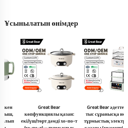
Ұсынылатын өнімдер
Great Bear
Great Bear әдеттегіден
көпфункциялы қазан:
тыс сұранысқа ие 110 В
екі/үш/төрт дәмді хо-по-т
тұрмыстық электрлік бу