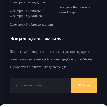
Электрлік Тамақ Қорап
Электрлік Қысымдық
Электрлік Шайнағыш/
Тағам Пісіргіш
Электрлік Су Ыдысы
Электрлік Күйдек Жасағыш
Жаңалықтарға жазылу
Біздің компаниядағы соңғы салалық жаңалықтарды,
жаңартуларды және түсініктемелерді алу үшін біздің
ақпараттық бюллетеньге қосылыңыз
Жазылу