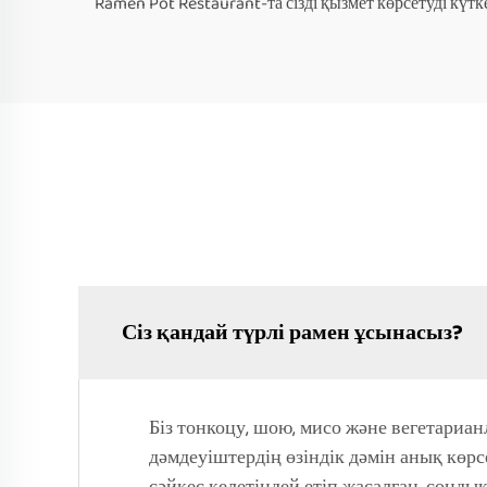
Ramen Pot Restaurant-та сізді қызмет көрсетуді кү
Сіз қандай түрлі рамен ұсынасыз?
Біз тонкоцу, шою, мисо және вегетариа
дәмдеуіштердің өзіндік дәмін анық көрс