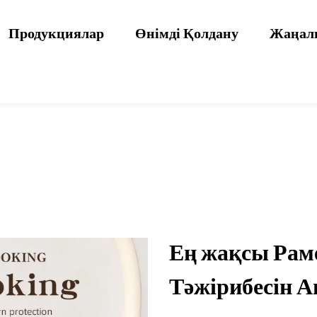
Продукциялар
Өнімді Қолдану
Жаңал
Ең жақсы Рам
Тәжірибесін 