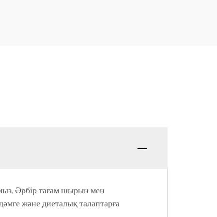
амыз. Әрбір тағам шырын мен
 дәмге және диеталық талаптарға