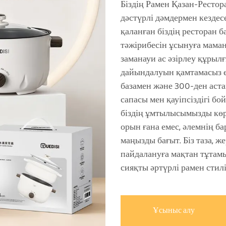
Біздің Рамен Қазан-Рестор
дәстүрлі дәмдермен кездес
қаланған біздің ресторан
тәжірибесін ұсынуға мама
заманауи ас әзірлеу құрыл
дайындалуын қамтамасыз е
базамен және 300-ден аста
сапасы мен қауіпсіздігі б
біздің ұмтылысымызды көрс
орын ғана емес, әлемнің б
маңызды бағыт. Біз таза, ж
пайдалануға мақтан тұтамы
сияқты әртүрлі рамен стил
Ұсыныс алу