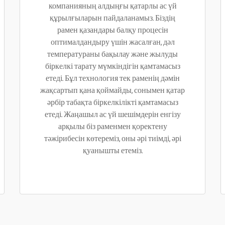
компанияның алдыңғы қатарлы ас үй
құрылғыларын пайдаланамыз. Біздің
рамен қазандары балқу процесін
оптималдандыру үшін жасалған, дәл
температураны бақылау және жылуды
біркелкі тарату мүмкіндігін қамтамасыз
етеді. Бұл технология тек раменің дәмін
жақсартып қана қоймайды, сонымен қатар
әрбір табақта біркелкілікті қамтамасыз
етеді. Жаңашыл ас үй шешімдерін енгізу
арқылы біз раменмен қоректену
тәжірибесін көтереміз, оны әрі тиімді, әрі
қуанышты етеміз.