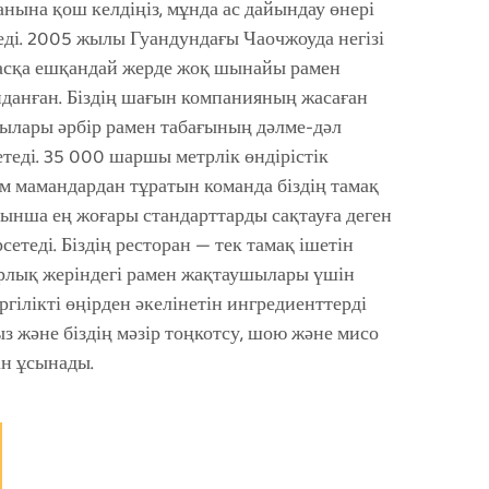
анына қош келдіңіз, мұнда ас дайындау өнері
еді. 2005 жылы Гуандундағы Чаочжоуда негізі
 басқа ешқандай жерде жоқ шынайы рамен
нданған. Біздің шағын компанияның жасаған
ғылары әрбір рамен табағының дәлме-дәл
теді. 35 000 шаршы метрлік өндірістік
м мамандардан тұратын команда біздің тамақ
ойынша ең жоғары стандарттарды сақтауға деген
етеді. Біздің ресторан — тек тамақ ішетін
арлық жеріндегі рамен жақтаушылары үшін
ергілікті өңірден әкелінетін ингредиенттерді
з және біздің мәзір тоңкотсу, шою және мисо
ін ұсынады.