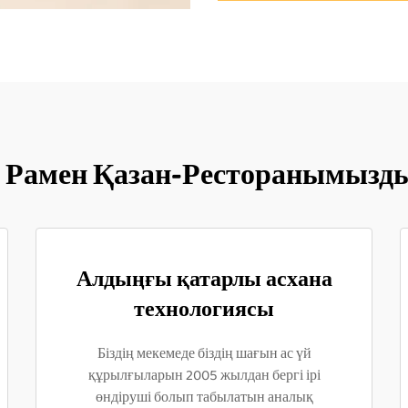
ің Рамен Қазан-Ресторанымызды
Алдыңғы қатарлы асхана
технологиясы
Біздің мекемеде біздің шағын ас үй
құрылғыларын 2005 жылдан бергі ірі
өндіруші болып табылатын аналық