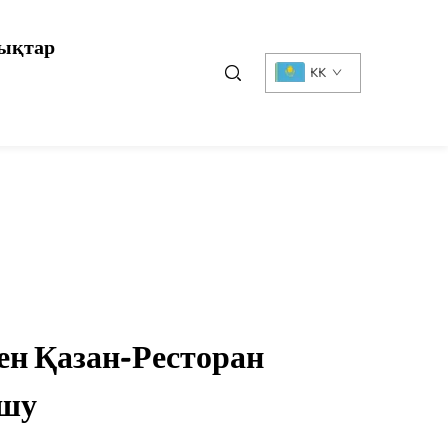
ықтар
KK
ен Қазан-Ресторан
Ашу