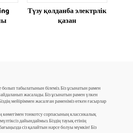
ing
Түзу қолданба электрлік
ны
қазан
бе болып табылатынын білеміз. Біз ұсынатын рамен
 пайдаланып жасалады. Біз ұсынатын рамен үлкен
іздің мейіріммен жасалған раменіміз өткен ғасырлар
ың көмегімен тонкотсу сорпасының классикалық
үлтіксіз дайындаймыз. Біздің тауық етінің
бағыңызда сіз қалайтын нәрсе болуы мүмкін! Біз