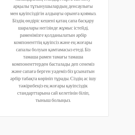
арқылы тұтынушылардың денсаулығы
мен қауіпсіздігін алдыңғы орынға қоямыз.
Біздің өндіріс кешені қатаң сапа басқару
шаралары негізінде жұмыс істейді,
раменімізге қолданылатын әрбір
компоненттің қауіпсіз және ең жоғары
сапалы болуын қамтамасыз етеді. Біз
тамаша рамен тамағы тамаша
компоненттерден басталады деп сенеміз
және сапаға берген уәдеміз біз ұсынатын
әрбір табақта көрініп тұрады. Сіздің ас ішу
тәжірибеңіз ең жоғары қауіпсіздік
стандарттарына сай келетінін біліп,
тыныш болыңыз.