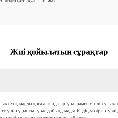
ткенімізден қатты қуаныштымыз!
Жиі қойылатын сұрақтар
нлық нұсқаларды қоса алғанда, әртүрлі рамен стилін ұсын
ету үшін ұқыпты түрде дайындалады. Біздің мәзір әртүрлі