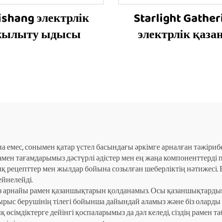
ishang электрлік
Starlight Gather
жылыту ыдысы
электрлік қаза
ана емес, сонымен қатар үстел басындағы әркімге арналған тәжіри
рамен тағамдарымыз дәстүрлі әдістер мен ең жаңа компоненттерді
қ рецепттер мен жылдар бойына созылған шеберліктің нәтижесі. Б
йнелейді.
 біз арнайы рамен қазаншықтарын қолданамыз. Осы қазаншықтард
ырыс берушінің тілегі бойынша дайындай аламыз және біз оларды м
өсімдіктерге дейінгі қоспаларымыз да дәл келеді, сіздің рамен та