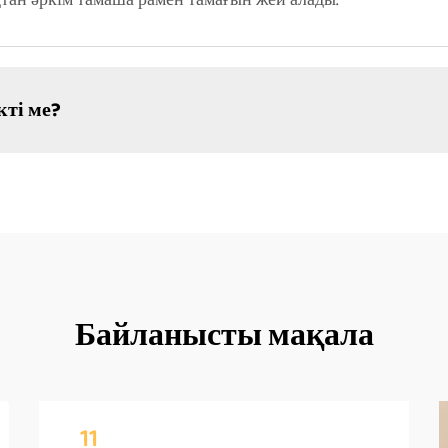
қтан әркім тамаша рамен тамағын жей алады.
кті ме?
Байланысты мақала
11