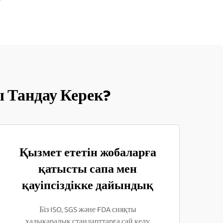
 Тандау Керек?
Қызмет ететін жобаларға
қатысты сапа мен
қауіпсіздікке дайындық
Біз ISO, SGS және FDA сияқты
халықаралық стандарттарға сай келу