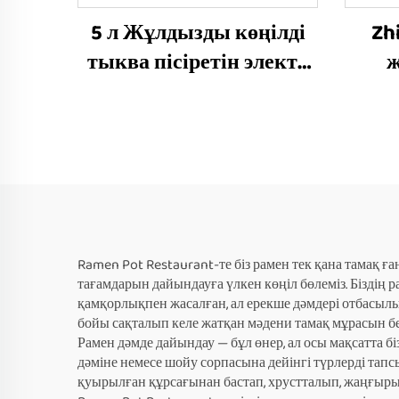
5 л Жұлдызды көңілді
Zh
тыква пісіретін электр
қазаны
Ramen Pot Restaurant-те біз рамен тек қана тамақ ғ
тағамдарын дайындауға үлкен көңіл бөлеміз. Біздің 
қамқорлықпен жасалған, ал ерекше дәмдері отбасылы
бойы сақталып келе жатқан мәдени тамақ мұрасын бе
Рамен дәмде дайындау — бұл өнер, ал осы мақсатта
дәміне немесе шойу сорпасына дейінгі түрлерді тапс
қуырылған құрсағынан бастап, хрустталып, жаңғырық 