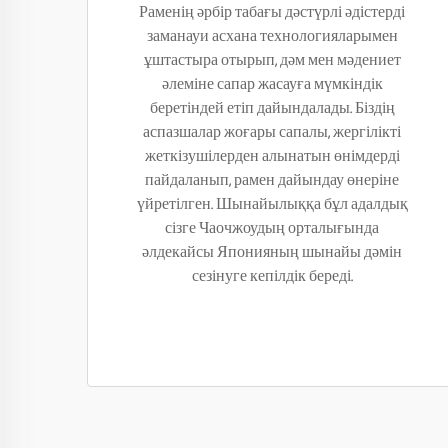
Раменің әрбір табағы дәстүрлі әдістерді
заманауи асхана технологияларымен
ұштастыра отырып, дәм мен мәдениет
әлеміне сапар жасауға мүмкіндік
беретіндей етіп дайындалады. Біздің
аспазшалар жоғары сапалы, жергілікті
жеткізушілерден алынатын өнімдерді
пайдаланып, рамен дайындау өнеріне
үйретілген. Шынайылыққа бұл адалдық
сізге Чаочжоудың орталығында
әлдекайсы Японияның шынайы дәмін
сезінуге кепілдік береді.