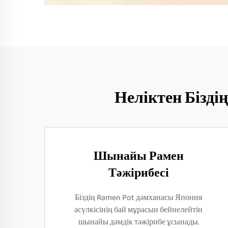
Неліктен Бізд
Шынайы Рамен
Тәжірибесі
Біздің Ramen Pot дәмханасы Япония
асүлкісінің бай мұрасын бейнелейтін
шынайы дәмдік тәжірибе ұсынады.