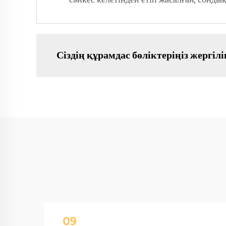
сәйкес келетіндей етіп жасалған, сонды
Сіздің құрамдас бөліктеріңіз жергілі
09