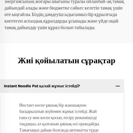
энергиясының жоғары шығыны туралы ойланбай-ақ тамақ
дайындай алады және бюджетке сәйкес келетін тамақ үшін
өте ыңғайлы. Біздің дәмдеуіш ыдысымыз бір құрылғыда
көптеген аспаздық құралдарды ұсынады және үйде оңай
тамақ дайындау үшін құрал болып табылады.
Жиі қойылатын сұрақтар
Instant Noodle Pot қалай жұмыс істейді?
Инстант кеспе ұяшық бір жаншықпен
басқарылатын жүйемен жұмыс істейді. Жай
ғана су мен кеспе қосып, пісіру режиміңізді
таңдаңыз, ал қалғанын ұяшық өзі орындайды.
Тамағыңыз дайын болғанда автоматты түрде