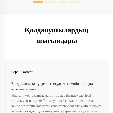
Қолданушылардың
шығындары
Сара Джонсон
Бағдарламасы күнделікті студенттер үшін ойынды
өзгертетін фактор
Инстант кеспе ұяшық менің тамақ дайындау әдетімді
толығымен өзгертті! Толық уақытты студент ретінде менің
кейде бір-біріне қосылған сабақтарым болады және пісіруге
аз уақыт қалады. Бұл ұяшық менің бірнеше минут ішінде