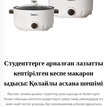
Студенттерге арналған лаззатты
кептірілген кеспе макарон
ыдысы: Қолайлы асхана шешімі
Инстант лазанка қазаны студенттер үшін идеалды ас бөлме серігі
болып табылады, көптеген кедергілерсіз дәмді тамақ дайындаудың тез
және оңай тәсілін ұсынады. Бұл инновациялық асбөлме құрылғысы