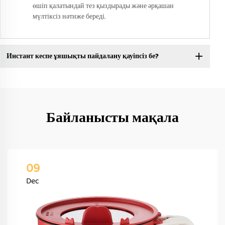
өшіп қалатындай тез қыздырады және әрқашан
мүлтіксіз нәтиже береді.
Инстант кеспе ұяшықты пайдалану қауіпсіз бе?
Байланысты мақала
09
Dec