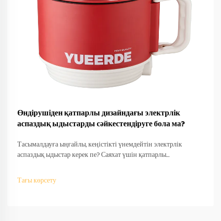
Өндірушіден қатпарлы дизайндағы электрлік
аспаздық ыдыстарды сәйкестендіруге бола ма?
Тасымалдауға ыңғайлы, кеңістікті үнемдейтін электрлік
аспаздық ыдыстар керек пе? Саяхат үшін қатпарлы
дизайндарды өндірушілер қалай сәйкестендіретінін біліңіз —
OEM/ODM қолдау, жылдам прототиптеу және халықаралық
Тағы көрсету
сәйкестік. Бүгін-ақ сұраныс беріңіз.