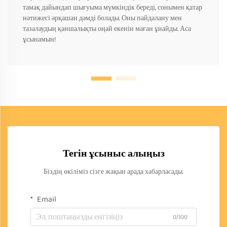
тамақ дайындап шығуыма мүмкіндік береді, сонымен қатар
нәтижесі әрқашан дәмді болады. Оны пайдалану мен
тазалаудың қаншалықты оңай екенін маған ұнайды. Аса
ұсынамын!
Тегін ұсыныс алыңыз
Біздің өкіліміз сізге жақын арада хабарласады.
Email
0/100