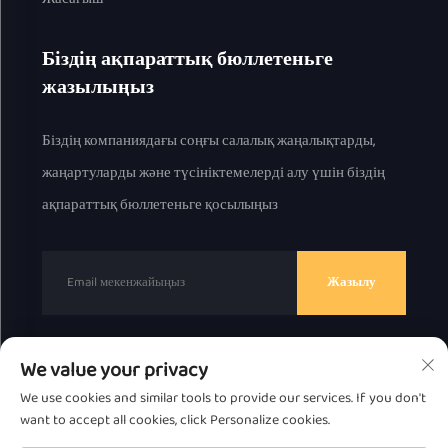
Біздің ақпараттық бюллетеньге
жазылыңыз
Біздің компаниядағы соңғы салалық жаңалықтарды,
жаңартуларды және түсініктемелерді алу үшін біздің
ақпараттық бюллетеньге қосылыңыз
Жазылу
We value your privacy
© 2025 ж. Chaоzhou Great Bear Technology Co., Ltd.
We use cookies and similar tools to provide our services. If you don't
барлық құқық қорғалған.
Құпиялылық саясаты
want to accept all cookies, click Personalize cookies.
Жоғарыға жылжытыңыз