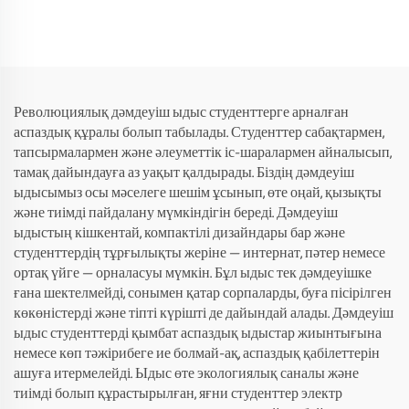
Революциялық дәмдеуіш ыдыс студенттерге арналған
аспаздық құралы болып табылады. Студенттер сабақтармен,
тапсырмалармен және әлеуметтік іс-шаралармен айналысып,
тамақ дайындауға аз уақыт қалдырады. Біздің дәмдеуіш
ыдысымыз осы мәселеге шешім ұсынып, өте оңай, қызықты
және тиімді пайдалану мүмкіндігін береді. Дәмдеуіш
ыдыстың кішкентай, компактілі дизайндары бар және
студенттердің тұрғылықты жеріне — интернат, пәтер немесе
ортақ үйге — орналасуы мүмкін. Бұл ыдыс тек дәмдеуішке
ғана шектелмейді, сонымен қатар сорпаларды, буға пісірілген
көкөністерді және тіпті күрішті де дайындай алады. Дәмдеуіш
ыдыс студенттерді қымбат аспаздық ыдыстар жиынтығына
немесе көп тәжірибеге ие болмай-ақ, аспаздық қабілеттерін
ашуға итермелейді. Ыдыс өте экологиялық саналы және
тиімді болып құрастырылған, яғни студенттер электр