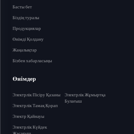
Басты бет
Біздің туралы
Продукциялар
Өнімді Қолдану
Жаңалықтар
Бізбен хабарласыңы
Өнімдер
Электрлік Пісіру Қазаны
Электрлік Жұмыртқа
Булағыш
Электрлік Тамақ Қорап
Электр Қайнауы
Электрлік Күйдек
Жасағыш