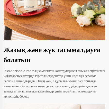
Жазық және жүк тасымалдауға
болатын
instant Noodle Pot-тың компактты конструкциясы оны аз кеңістіктегі
қоғамдастық пәтерде тұратын студенттер үшін идеалды асбөлме
серігіне айналдырады. Оның жеңіл құрылымы оны оқу орнында
немесе бөлісіп тұратын пәтерде аз орын алып, үйде дайындалған
тамақты тамашалағысы келетіндер үшін ыңғайлы тасымалдауға
мүмкіндік береді.