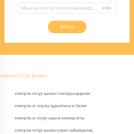
0/100
Жіберу
электрлі Пісіру Қазаны
электрлік пісіру қазаны электрқыздырғыш
электрлік ас әзірлеу құрылғысы ас бөлме
электрлік ас пісіру ыдысы көпмақсатты
электрлік пісіру қазаны үлкен сыйымдылық