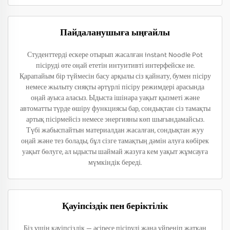
Пайдаланушыға ыңғайлы
Студенттерді ескере отырып жасалған Instant Noodle Pot
пісіруді өте оңай ететін интуитивті интерфейске ие.
Қарапайым бір түймесін басу арқылы сіз қайнату, бумен пісіру
немесе жылыту сияқты әртүрлі пісіру режимдері арасында
оңай ауыса аласыз. Ыдыста ішінара уақыт қызметі және
автоматты түрде өшіру функциясы бар, сондықтан сіз тамақты
артық пісірмейсіз немесе энергияны көп шығындамайсыз.
Түбі жабыспайтын материалдан жасалған, сондықтан жуу
оңай және тез болады, бұл сізге тамақтың дәмін алуға көбірек
уақыт бөлуге, ал ыдысты шаймай жазуға кем уақыт жұмсауға
мүмкіндік береді.
Қауіпсіздік пен беріктілік
Біз үшін қауіпсіздік — әсіресе пісіруді жаңа үйреніп жатқан