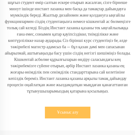
шұғыл студент өмір салтын ескере отырып жасалған, сізге бірнеше
минут ішінде инстант лазанка мен басқа да тамақтар дайындауға
мүмкіндік береді. Жылтыр дизайнмен және қолдануға ыңғайлы
функциялармен сіздің студентаңызға немесе кішкентай ас бөлмеңізге
толық сай келеді. Біздің Инстант лазанка қазаны тек ыңғайлылыққа
ғана емес, сонымен қатар қауіпсіздікке, тиімділікке және
көптүрлілікке назар аударады. Сіз бірінші курс студентіңіз бе, әлде
тәжірибелі магистр адамсыз ба — бұл қазан дәмі мен сапасынан
айырылмай, аштығыңызды басу үшін сіздің негізгі шешіміңіз болады.
Кішкентай асбөлме құрылғыларын өндіру саласындағы кең
тәжірибемізге сүйене отырып, әрбір Инстант лазанка қазаны ең
жоғары өнімділік пен сенімділік стандарттарына сай келетініне
кепілдік береміз. Инстант лазанка қазаны арқылы тамақ дайындау
процесін оңайлатқан және жылдамдатқан мыңдаған қанағаттанған
тұтынушыларымыздың қатарына қосылыңыз.
Ұсыныс алу