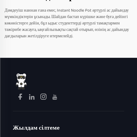
Дәмдеуіш наннан ғана емес, Instant Noodle Pot әртүрлі ас дайындау
мүмкіндіктерін ұсынады. Шайдан бастап күрішке және буға дейінгі
көкөністерге дейін, бұл ыдыс студенттерді әртүрлі тамақтармен
тәжірибе жасауға, ыңғайлылықты сақтай отырып, өзінің ас дайындау
дағдыларын жетілдіруге итермелейді.
Жылдам сілтеме