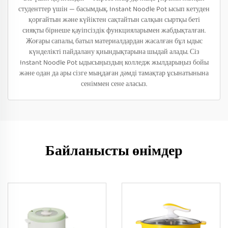
студенттер үшін — басымдық. Instant Noodle Pot ысып кетуден
қорғайтын және күйіктен сақтайтын салқын сыртқы беті
сияқты бірнеше қауіпсіздік функцияларымен жабдықталған.
Жоғары сапалы, батыл материалдардан жасалған бұл ыдыс
күнделікті пайдалану қиындықтарына шыдай алады. Сіз
Instant Noodle Pot ыдысыңыздың колледж жылдарыңыз бойы
және одан да ары сізге мыңдаған дәмді тамақтар ұсынатынына
сеніммен сене аласыз.
Байланысты өнімдер