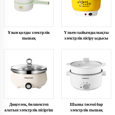
Ұзын қолды электрлік
Үлкен сыйымдылықты
пышақ
электрлік пісіру ыдысы
Дөңгелек, бөлшектеп
Шыны төсемі бар
алатын электрлік пісіргіш
электрлік пышақ