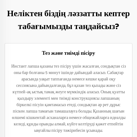
Неліктен біздің ләззатты кептер
табағымызды таңдайсыз?
Тез және тиімді пісіру
Инстант лапша қазаны тез пісіру үшін жасалған, сондықтан сіз
оны бар болғаны 5 минут ішінде дайындай аласыз. Сабақтар
арасында уақыт таппағанда немесе кешке қарай оқу
сессиясына дайындалғанда, бұл қазан тез қызады және сіз
күтпей-ақ ыстық тамақ жеуге мүмкіндік аласыз. Оның қуатты
қыздыру элементі мен тиімді конструкциясы лапшаның
біркелкі пісуін қамтамасыз етеді, сондықтан әр рет дұрыс
піскен лапша тамағын тамашалауға болады. Қазанның шағын
өлшемі кішкентай асханаларға немесе общежайларға идеалды
келеді, құнды орынды алмай, күйге келтіруді қажет етпейтін
ыңғайлы пісіру тәжірибесін ұсынады.