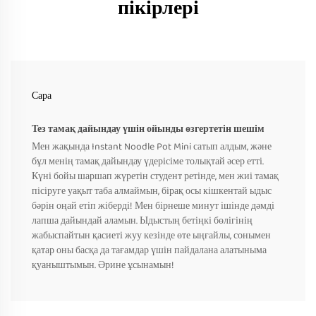
пікірлері
Сара
Тез тамақ дайындау үшін ойынды өзгертетін шешім
Мен жақында Instant Noodle Pot Mini сатып алдым, және
бұл менің тамақ дайындау үдерісіме толықтай әсер етті.
Күні бойы шаршап жүретін студент ретінде, мен жиі тамақ
пісіруге уақыт таба алмаймын, бірақ осы кішкентай ыдыс
бәрін оңай етіп жіберді! Мен бірнеше минут ішінде дәмді
лапша дайындай аламын. Ыдыстың бетіңкі бөлігінің
жабыспайтын қасиеті жуу кезінде өте ыңғайлы, сонымен
қатар оны басқа да тағамдар үшін пайдалана алатыныма
қуаныштымын. Әрине ұсынамын!