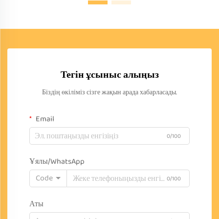
Тегін ұсыныс алыңыз
Біздің өкіліміз сізге жақын арада хабарласады.
Email
0/100
Ұялы/WhatsApp
Code
0/100
Аты