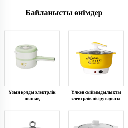
Байланысты өнімдер
Ұзын қолды электрлік
Үлкен сыйымдылықты
пышақ
электрлік пісіру ыдысы