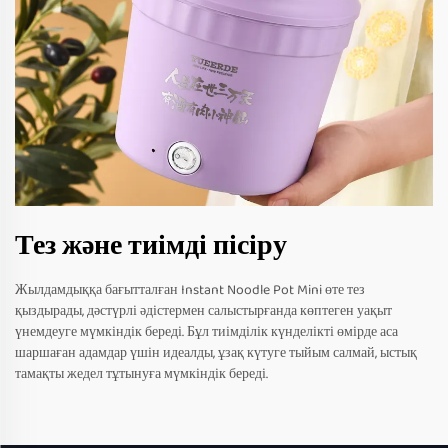
Тез және тиімді пісіру
Жылдамдыққа бағытталған Instant Noodle Pot Mini өте тез
қыздырады, дәстүрлі әдістермен салыстырғанда көптеген уақыт
үнемдеуге мүмкіндік береді. Бұл тиімділік күнделікті өмірде аса
шаршаған адамдар үшін идеалды, ұзақ күтуге тыйым салмай, ыстық
тамақты жедел тұтынуға мүмкіндік береді.