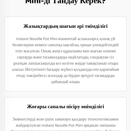
Mini-ді Тандау Керек?
Жазықтардың шағын әрі тиімділігі
Instant Noodle Pot Mini кішкентай асханаларға, қонақ үй
бөлмелеріне немесе саяхатқа ыңғайлы, орнын үнемдейтіндей
етіп жасалған. Оның жеңіл құрылымы мен шағын өлшемі
сақтауды және тасымалдауды оңайлатады, сондықтан сіз
ұнатқан лапшасыңызды кез келген жерде тамақтанып отыра
аласыз. Интуитивті басқару жүйесі қолдануды өте қарапайым
етеді, тәжірибесіз аспаздар да бірден әртүрлі тағамдарды
дайындай алады.
Жоғары сапалы пісіру өнімділігі
Зиянкестерді жою үшін заманауи қыздыру технологиясымен
жабдықталған Instant Noodle Pot Mini әрқашан лапшаны