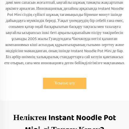
дәмі мен сапасын жоғалтпай, ыңғайлы шұжық тамақты жақсартатын
әркімге арналған. Инновациялық дизайны арқасында Instant Noodle
Pot Mini сіздің сүйікті шұжық тағамыңызды бірнеше минут ішінде
дайындауға мүмкіндік береді. Уақыт үнемдеудің бір себебі ғана емес,
сонымен қатар оңай басқарылатын басқару тақтасы мен тазалауға
ыңғайлы ысырапсыз ішкі беті арқылы қарапайым пісіру тәжірибесін
ұсынады. 2005 жылы Гуандундағы Чаочжоуда негізі қаланған
компаниямыз кіші аспаздық құрылғыларының ғылыми-зерттеу және
өндірісіне маманданған, оның ішінде Instant Noodle Pot Mini де бар.
Біз әрбір өнімнің халықаралық стандарттарға сай келуін қамтамасыз
ете отырып, сапа мен инновацияға деген бейімділігімізге мақтанамыз.
Ұсыныс алу
Неліктен Instant Noodle Pot