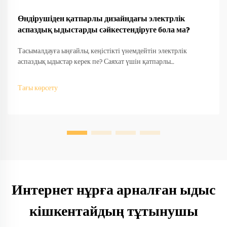
Өндірушіден қатпарлы дизайндағы электрлік
аспаздық ыдыстарды сәйкестендіруге бола ма?
Тасымалдауға ыңғайлы, кеңістікті үнемдейтін электрлік
аспаздық ыдыстар керек пе? Саяхат үшін қатпарлы
дизайндарды өндірушілер қалай сәйкестендіретінін біліңіз —
OEM/ODM қолдау, жылдам прототиптеу және халықаралық
Тағы көрсету
сәйкестік. Бүгін-ақ сұраныс беріңіз.
Интернет нұрға арналған ыдыс
кішкентайдың тұтынушы