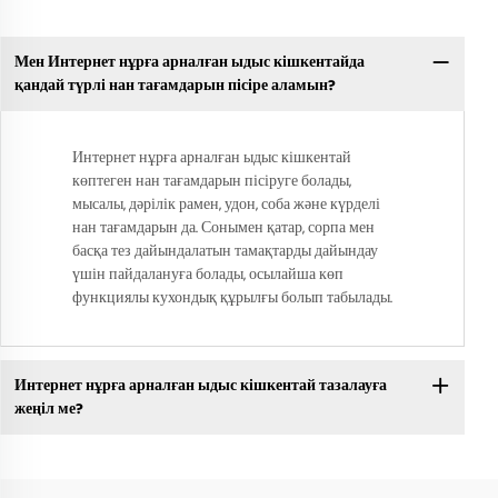
Мен Интернет нұрға арналған ыдыс кішкентайда
қандай түрлі нан тағамдарын пісіре аламын?
Интернет нұрға арналған ыдыс кішкентай
көптеген нан тағамдарын пісіруге болады,
мысалы, дәрілік рамен, удон, соба және күрделі
нан тағамдарын да. Сонымен қатар, сорпа мен
басқа тез дайындалатын тамақтарды дайындау
үшін пайдалануға болады, осылайша көп
функциялы кухондық құрылғы болып табылады.
Интернет нұрға арналған ыдыс кішкентай тазалауға
жеңіл ме?