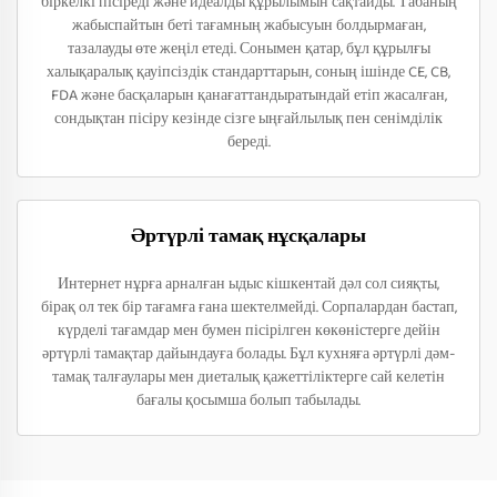
біркелкі пісіреді және идеалды құрылымын сақтайды. Табаның
жабыспайтын беті тағамның жабысуын болдырмаған,
тазалауды өте жеңіл етеді. Сонымен қатар, бұл құрылғы
халықаралық қауіпсіздік стандарттарын, соның ішінде CE, CB,
FDA және басқаларын қанағаттандыратындай етіп жасалған,
сондықтан пісіру кезінде сізге ыңғайлылық пен сенімділік
береді.
Әртүрлі тамақ нұсқалары
Интернет нұрға арналған ыдыс кішкентай дәл сол сияқты,
бірақ ол тек бір тағамға ғана шектелмейді. Сорпалардан бастап,
күрделі тағамдар мен бумен пісірілген көкөністерге дейін
әртүрлі тамақтар дайындауға болады. Бұл кухняға әртүрлі дәм-
тамақ талғаулары мен диеталық қажеттіліктерге сай келетін
бағалы қосымша болып табылады.