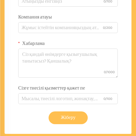
0/100
Компания атауы
0/200
Хабарлама
0/1000
Сізге тиесілі қызметтер қажет пе
0/100
Жіберу