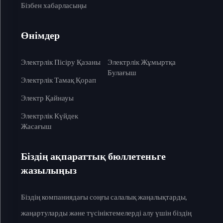
Бізбен хабарласыңы
Өнімдер
Электрлік Пісіру Қазаны
Электрлік Жұмыртқа
Булағыш
Электрлік Тамақ Қорап
Электр Қайнауы
Электрлік Күйдек
Жасағыш
Біздің ақпараттық бюллетеньге
жазылыңыз
Біздің компаниядағы соңғы салалық жаңалықтарды,
жаңартуларды және түсініктемелерді алу үшін біздің