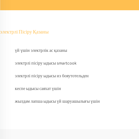
электрлі Пісіру Қазаны
үй үшін электрлік ас қазаны
электрлі пісіру ыдысы smartcook
электрлі пісіру ыдысы из бояутотельден
кеспе ыдысы саяхат үшін
жылдам лапша ыдысы үй шаруашылығы үшін