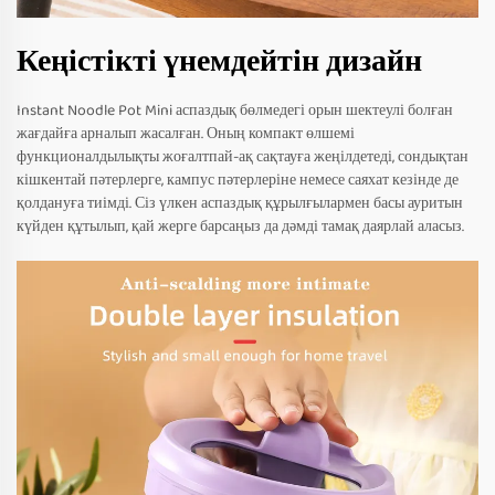
Кеңістікті үнемдейтін дизайн
Instant Noodle Pot Mini аспаздық бөлмедегі орын шектеулі болған
жағдайға арналып жасалған. Оның компакт өлшемі
функционалдылықты жоғалтпай-ақ сақтауға жеңілдетеді, сондықтан
кішкентай пәтерлерге, кампус пәтерлеріне немесе саяхат кезінде де
қолдануға тиімді. Сіз үлкен аспаздық құрылғылармен басы ауритын
күйден құтылып, қай жерге барсаңыз да дәмді тамақ даярлай аласыз.