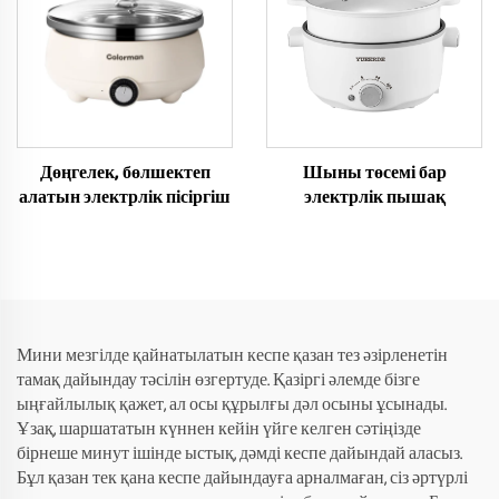
Дөңгелек, бөлшектеп
Шыны төсемі бар
алатын электрлік пісіргіш
электрлік пышақ
Мини мезгілде қайнатылатын кеспе қазан тез әзірленетін
тамақ дайындау тәсілін өзгертуде. Қазіргі әлемде бізге
ыңғайлылық қажет, ал осы құрылғы дәл осыны ұсынады.
Ұзақ, шаршататын күннен кейін үйге келген сәтіңізде
бірнеше минут ішінде ыстық, дәмді кеспе дайындай аласыз.
Бұл қазан тек қана кеспе дайындауға арналмаған, сіз әртүрлі