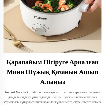
Қарапайым Пісіруге Арналған
Мини Шұжық Қазанын Ашып
Алыңыз
Instant Noodle Pot Mini — заманауи өмір салтына арналған тез және
дәмді тамақтану үшін идеалды шешім. Бұл компактты аспаздық
құрылғысы күнделікті шұғылданып жүргендерге, студенттерге немесе