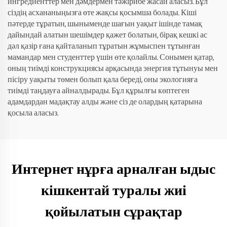
ингредиенттер мен дәмдермен тәжірибе жасай аласыз. Бұл
сіздің асхананыңызға өте жақсы қосымша болады. Кіші
пәтерде тұратын, шыныменде шағын уақыт ішінде тамақ
дайындай алатын шешімдер қажет болатын, бірақ кешкі ас
дәл қазір ғана қайталанып тұратын жұмыспен тұтынған
мамандар мен студенттер үшін өте қолайлы. Сонымен қатар,
оның тиімді конструкциясы арқасында энергия тұтынуы мен
пісіру уақыты төмен болып қала береді, оны экологияға
тиімді таңдауға айналдырады. Бұл құрылғы көптеген
адамдардан мадақтау алды және сіз де олардың қатарына
қосыла аласыз.
Интернет нұрға арналған ыдыс
кішкентай туралы жиі
қойылатын сұрақтар