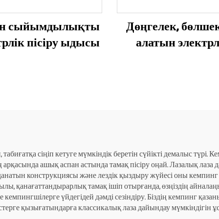
ен сыйымдылықты
Дөңгелек, бөлше
трлік пісіру ыдысы
алатын электрл
пісіргіш
табиғатқа сіңіп кетуге мүмкіндік беретін сүйікті демалыс түрі. К
 арқасында ашық аспан астында тамақ пісіру оңай. Лазалық лаза
данатын конструкциясы және лездік қыздыру жүйесі оны кемпинг 
ылы, қанағаттандырарлық тамақ ішіп отырғанда, өзңіздің айнала
 кемпингшілерге үйдегідей дәмді сезіндіру. Біздің кемпинг қаз
стерге қызығатындарға классикалық лаза дайындау мүмкіндігін ұ