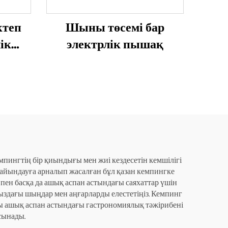
ктеп
Шыны төсемі бар
ік
электрлік пышақ
емпингтің бір қиындығы мен жиі кездесетін кемшілігі
 дайындауға арналып жасалған бұл қазан кемпингке
пен басқа да ашық аспан астындағы саяхаттар үшін
ңыздағы шыңдар мен аңғарларды елестетіңіз. Кемпинг
аны ашық аспан астындағы гастрономиялық тәжірибені
сынады.