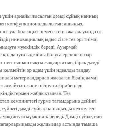
м үшін арнайы жасалған дәмді сұйық нанның
ен көпфункционалдылығын ашыңыз.
 шығуда болсаңыз немесе теңіз жағалауында от
здің инновациялық ыдыс сізге тез әрі тиімді
ындауға мүмкіндік береді. Ауырмай
е қолдануға ыңғайлы болуға ерекше назар
ат пен тыныштықты жақсартатын, бірақ дәмді
ы келмейтін әр адам үшін идеалды таңдау
палы материалдардан жасалған біздің дәмді
зылмайтын және пісіру тәжірибеңізді
індіктермен жабдықталған. Тез
тап кемпингтегі гурме тағамдарына дейінгі
ң сүйікті дәмді сұйық наныңызды кез келген
тамақтануға мүмкіндік береді. Дәмді сұйық нан
 сапарларыңызды жұлдыздар астында тамаша