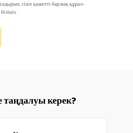
алдырып, сізге қажетті барлық құрал-
іліңіз.
е таңдалуы керек?