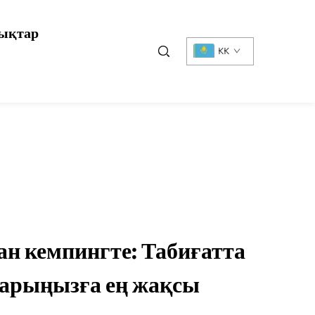
ықтар
KK
ан кемпингте: Табиғатта
ларыңызға ең жақсы