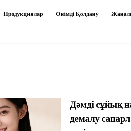
Продукциялар
Өнімді Қолдану
Жаңал
Дәмді сұйық н
демалу сапар