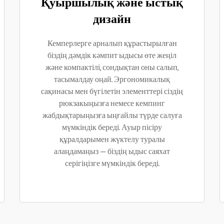
Қуыршылық және ыстық
дизайн
Кемперлерге арналып құрастырылған
біздің дәмдік кәмпит ыдысы өте жеңіл
және компактілі, сондықтан оны салып,
тасымалдау оңай. Эргономикалық
сақинасы мен бүгілетін элементтері сіздің
рюкзакыңызға немесе кемпинг
жабдықтарыңызға ыңғайлы түрде салуға
мүмкіндік береді. Ауыр пісіру
құралдарымен жүктелу туралы
алаңдамаңыз — біздің ыдыс саяхат
серігіңізге мүмкіндік береді.