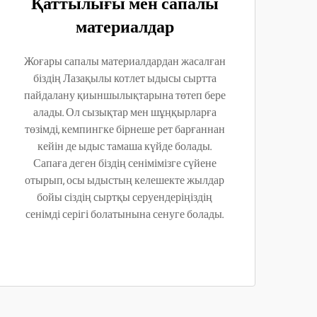
Қаттылығы мен сапалы
материалдар
Жоғары сапалы материалдардан жасалған
біздің Лазақылы котлет ыдысы сыртта
пайдалану қиыншылықтарына төтеп бере
алады. Ол сызықтар мен шұңқырларға
төзімді, кемпингке бірнеше рет барғаннан
кейін де ыдыс тамаша күйде болады.
Сапаға деген біздің сенімімізге сүйене
отырып, осы ыдыстың келешекте жылдар
бойы сіздің сыртқы серуендеріңіздің
сенімді серігі болатынына сенуге болады.