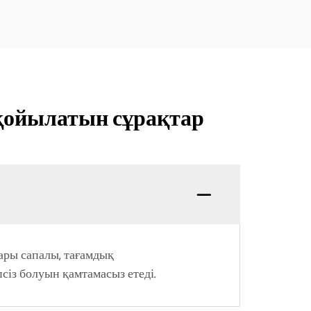
қойылатын сұрақтар
ғары сапалы, тағамдық
псіз болуын қамтамасыз етеді.