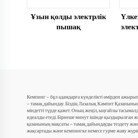
Ұзын қолды электрлік
Үлк
пышақ
элек
Кемпинг – бұл адамдарға күнделікті өмірден ажырып, 
– тамақ дайындау. Біздің Лазалық Кәмпит Қазанының
міндетті түрде қажет. Оның жеңіл, ыңғайлы тасымал
идеалды етеді. Бірнеше минут ішінде қыздырылған ж
қазанының мақсаты – тамақ дайындауды тездету және
жақсартады және кемпингке немесе гурме жаяу жүрі