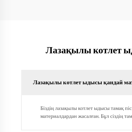
Лазақылы котлет ы
Лазақылы котлет ыдысы қандай ма
Біздің лазақылы котлет ыдысы тамақ піс
материалдардан жасалған. Бұл сіздің та