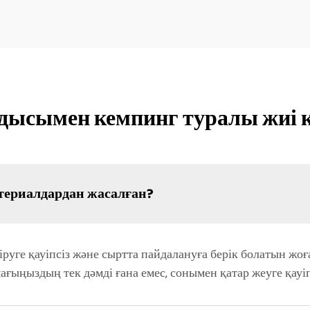
дысымен кемпинг туралы жиі 
териалдардан жасалған?
іруге қауіпсіз және сыртта пайдалануға берік болатын жо
мағыңыздың тек дәмді ғана емес, сонымен қатар жеуге қауі