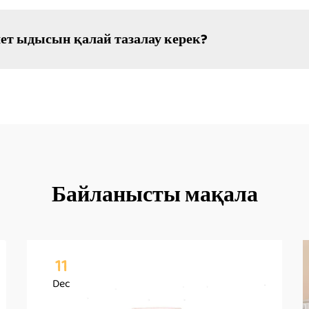
ет ыдысын қалай тазалау керек?
Байланысты мақала
11
Dec