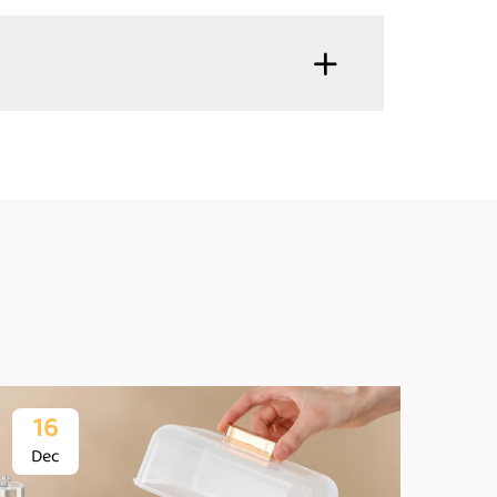
16
1
Dec
De