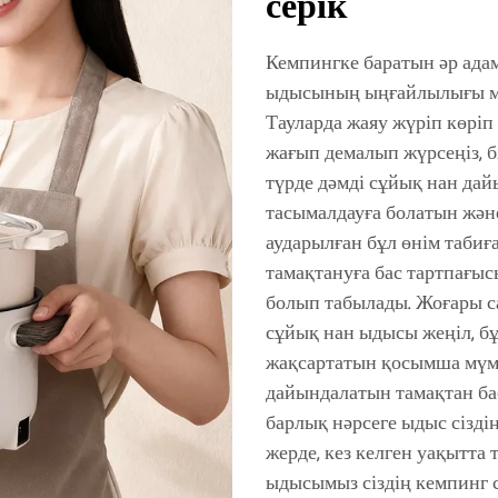
серік
Кемпингке баратын әр ада
ыдысының ыңғайлылығы м
Тауларда жаяу жүріп көріп
жағып демалып жүрсеңіз, бі
түрде дәмді сұйық нан дай
тасымалдауға болатын жән
аударылған бұл өнім табиғ
тамақтануға бас тартпағыс
болып табылады. Жоғары са
сұйық нан ыдысы жеңіл, бұ
жақсартатын қосымша мүмк
дайындалатын тамақтан бас
барлық нәрсеге ыдыс сізді
жерде, кез келген уақытта 
ыдысымыз сіздің кемпинг