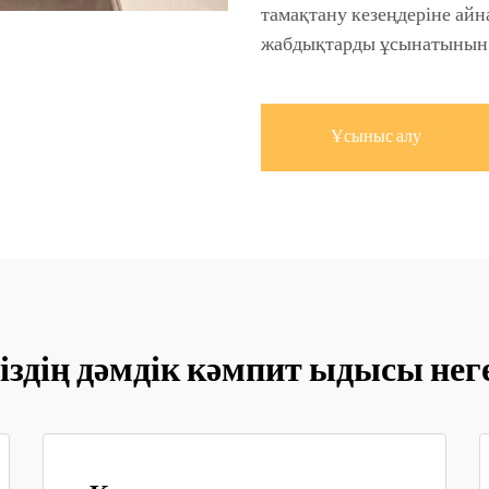
тамақтану кезеңдеріне айн
жабдықтарды ұсынатынын б
Ұсыныс алу
біздің дәмдік кәмпит ыдысы нег