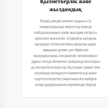
Қызметкерлік және
жылдамдық
Біздің дәмдік кәмпит ыдысы сіз
тамақтыңызды минуттар ішінде
пайдалануыңыз үшін жылдам пісіруге
арналып жасалған. Алдыңғы қатарлы
қыздыру технологиясы арқылы ыдыс
әрқашан дәлме-дәл біркелкі
қыздырылады, сондықтан лаззанияңыз
дұрыс піседі. Кемпинг алаңында болсаңыз
да, жолда болсаңыз да, бұл ыдыс уақыт пен
күшіңізді үнемдеуге көмектеседі және
сыртта өткізетін уақытыңызға көбірек
назар аударуыңызға мүмкіндік береді.