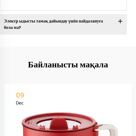
Электр ыдысты тамақ дайындау үшін пайдалануға
бола ма?
Байланысты мақала
09
Dec