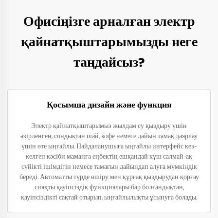
Офисіңізге арналған электр
қайнатқыштарымызды неге
таңдайсыз?
Қосымша дизайн және функция
Электр қайнатқыштарымыз жылдам су қыздыру үшін
әзірленген, сондықтан шай, кофе немесе дайын тамақ даярлау
үшін өте ыңғайлы. Пайдаланушыға ыңғайлы интерфейс кез-
келген кәсіби маманға еңбектің ешқандай күш салмай-ақ
сүйікті ішімдігін немесе тамағын дайындап алуға мүмкіндік
береді. Автоматты түрде өшіру мен құрғақ қыздырудан қорғау
сияқты қауіпсіздік функциялары бар болғандықтан,
қауіпсіздікті сақтай отырып, ыңғайлылықты ұсынуға болады.