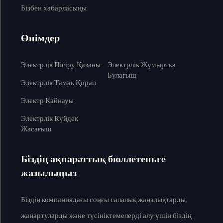
Бізбен хабарласыңы
Өнімдер
Электрлік Пісіру Қазаны
Электрлік Жұмыртқа
Булағыш
Электрлік Тамақ Қорап
Электр Қайнауы
Электрлік Күйдек
Жасағыш
Біздің ақпараттық бюллетеньге
жазылыңыз
Біздің компаниядағы соңғы салалық жаңалықтарды,
жаңартуларды және түсініктемелерді алу үшін біздің