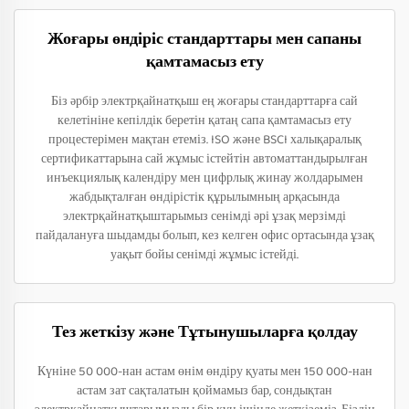
Жоғары өндіріс стандарттары мен сапаны
қамтамасыз ету
Біз әрбір электрқайнатқыш ең жоғары стандарттарға сай
келетініне кепілдік беретін қатаң сапа қамтамасыз ету
процестерімен мақтан етеміз. ISO және BSCI халықаралық
сертификаттарына сай жұмыс істейтін автоматтандырылған
инъекциялық календіру мен цифрлық жинау жолдарымен
жабдықталған өндірістік құрылымның арқасында
электрқайнатқыштарымыз сенімді әрі ұзақ мерзімді
пайдалануға шыдамды болып, кез келген офис ортасында ұзақ
уақыт бойы сенімді жұмыс істейді.
Тез жеткізу және Тұтынушыларға қолдау
Күніне 50 000-нан астам өнім өндіру қуаты мен 150 000-нан
астам зат сақталатын қоймамыз бар, сондықтан