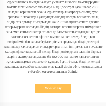
күрделілігінсіз тамақтана алуға ұмтылатын кәсіби мамандар үшін
тамаша шешім болып табылады. Біздің электрлі қазаншалар 2005
жылдан бері шағын асхана құрылғыларын әзірлеу мен өндіруге
арналған Чжаочжоу, Гуандундағы біздің жоғары технологиялық
өндірістік орында шығарылады және инновацияға, сапаға ерекше
назар аударып жасалады. Біздің электрлі қазаншалар тек тиімділікке
ғана емес, сонымен қатар стильге де бағытталған, сондықтан қазіргі
заманғы кез келген офиске тамаша сәйкес келеді. Біздің кең
тәжірибеміз бен сапаға берілгендігіміз арқасында біздің электрлі
қазаншалар халықаралық стандарттарға, оның ішінде CE, CB, FDA және
KC сертификаттарына сай келеді. Біздің өнімдеріміз әлемнің барлық
жеріне экспортталады және біз 100 000-нан астам қанағаттанған
тұтынушылармен серіктестік құрдық. Бүгінгі таңда біздің электрлі
қазаншаларымызбен танысып, олар қалай сіздің офис жұмысыңызды
түбегейлі өзгерте алатынын біліңіз!
Ұсыныс алу