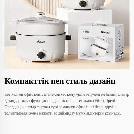
Компакттік пен стиль дизайн
Кез келген офис кеңістігіне сәйкес келу үшін әзірленген біздің электр
қазандарымыз функционалдылық пен эстетиканы үйлестіреді.
Олардың жылтыр сыртқы түрі заманауи офис ішкі безендіруін
толықтырады және қажетті ас дайындау мүмкіндіктерін ұсынады.