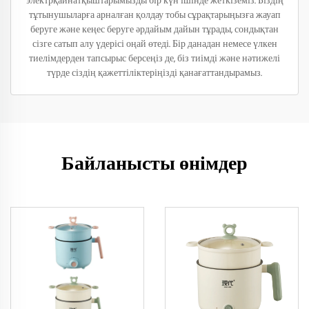
электрқайнатқыштарымызды бір күн ішінде жеткіземіз. Біздің
тұтынушыларға арналған қолдау тобы сұрақтарыңызға жауап
беруге және кеңес беруге әрдайым дайын тұрады, сондықтан
сізге сатып алу үдерісі оңай өтеді. Бір данадан немесе үлкен
тиелімдерден тапсырыс берсеңіз де, біз тиімді және нәтижелі
түрде сіздің қажеттіліктеріңізді қанағаттандырамыз.
Байланысты өнімдер