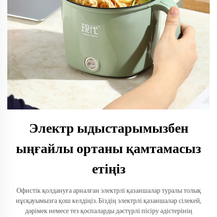
Электр ыдыстарымызбен
ыңғайлы ортаны қамтамасыз
етіңіз
Офистік қолдануға арналған электрлі қазаншалар туралы толық
нұсқауымызға қош келдіңіз. Біздің электрлі қазаншалар сілекей,
дәрімек немесе тез қоспаларды дәстүрлі пісіру әдістерінің