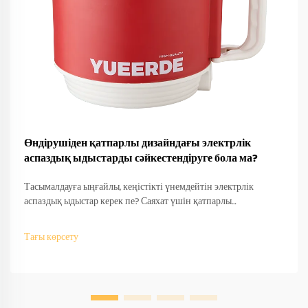
Өндірушіден қатпарлы дизайндағы электрлік
аспаздық ыдыстарды сәйкестендіруге бола ма?
Тасымалдауға ыңғайлы, кеңістікті үнемдейтін электрлік
аспаздық ыдыстар керек пе? Саяхат үшін қатпарлы
дизайндарды өндірушілер қалай сәйкестендіретінін біліңіз —
OEM/ODM қолдау, жылдам прототиптеу және халықаралық
Тағы көрсету
сәйкестік. Бүгін-ақ сұраныс беріңіз.