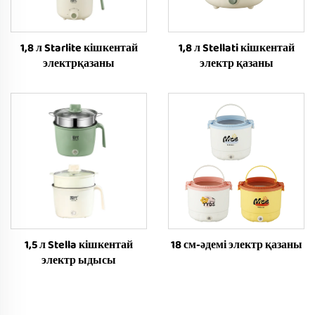
1,8 л Starlite кішкентай
1,8 л Stellati кішкентай
электрқазаны
электр қазаны
1,5 л Stella кішкентай
18 см-әдемі электр қазаны
электр ыдысы