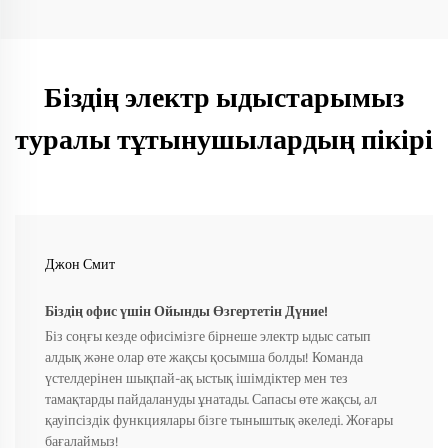
Біздің электр ыдыстарымыз
туралы тұтынушылардың пікірі
Джон Смит
Біздің офис үшін Ойынды Өзгертетін Дүние!
Біз соңғы кезде офисімізге бірнеше электр ыдыс сатып
алдық және олар өте жақсы қосымша болды! Команда
үстелдерінен шықпай-ақ ыстық ішімдіктер мен тез
тамақтарды пайдалануды ұнатады. Сапасы өте жақсы, ал
қауіпсіздік функциялары бізге тыныштық әкеледі. Жоғары
бағалаймыз!