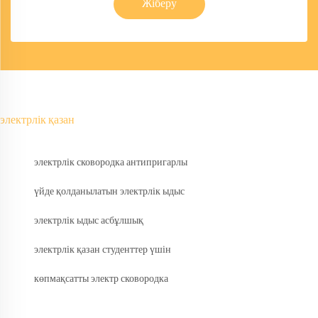
Жіберу
электрлік қазан
электрлік сковородка антипригарлы
үйде қолданылатын электрлік ыдыс
электрлік ыдыс асбұлшық
электрлік қазан студенттер үшін
көпмақсатты электр сковородка