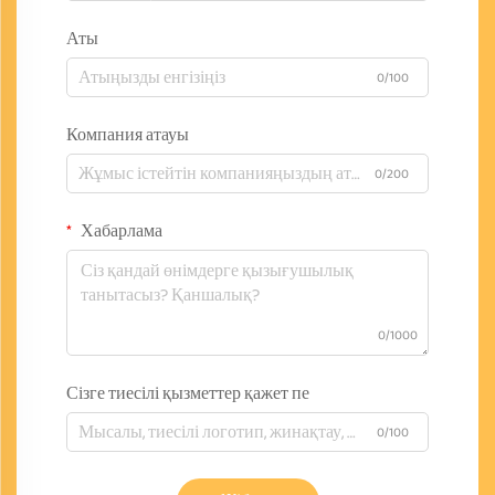
Аты
0/100
Компания атауы
0/200
Хабарлама
0/1000
Сізге тиесілі қызметтер қажет пе
0/100