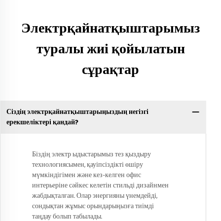
Электрқайнатқыштарымыз
туралы жиі қойылатын
сұрақтар
Сіздің электрқайнатқыштарыңыздың негізгі
ерекшеліктері қандай?
Біздің электр ыдыстарымыз тез қыздыру
технологиясымен, қауіпсіздікті өшіру
мүмкіндігімен және кез-келген офис
интерьеріне сәйкес келетін стильді дизайнмен
жабдықталған. Олар энергияны үнемдейді,
сондықтан жұмыс орындарыңызға тиімді
таңдау болып табылады.