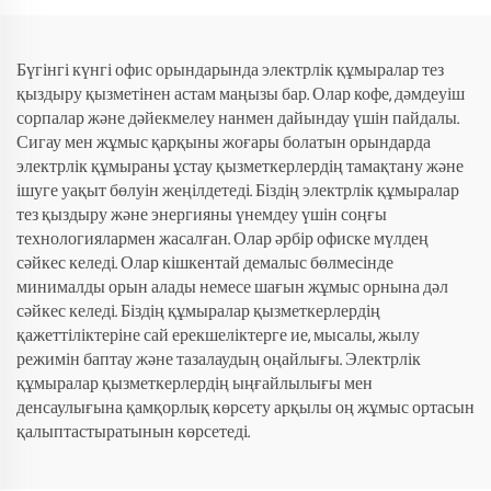
Бүгінгі күнгі офис орындарында электрлік құмыралар тез
қыздыру қызметінен астам маңызы бар. Олар кофе, дәмдеуіш
сорпалар және дәйекмелеу нанмен дайындау үшін пайдалы.
Сигау мен жұмыс қарқыны жоғары болатын орындарда
электрлік құмыраны ұстау қызметкерлердің тамақтану және
ішуге уақыт бөлуін жеңілдетеді. Біздің электрлік құмыралар
тез қыздыру және энергияны үнемдеу үшін соңғы
технологиялармен жасалған. Олар әрбір офиске мүлдең
сәйкес келеді. Олар кішкентай демалыс бөлмесінде
минималды орын алады немесе шағын жұмыс орнына дәл
сәйкес келеді. Біздің құмыралар қызметкерлердің
қажеттіліктеріне сай ерекшеліктерге ие, мысалы, жылу
режимін баптау және тазалаудың оңайлығы. Электрлік
құмыралар қызметкерлердің ыңғайлылығы мен
денсаулығына қамқорлық көрсету арқылы оң жұмыс ортасын
қалыптастыратынын көрсетеді.