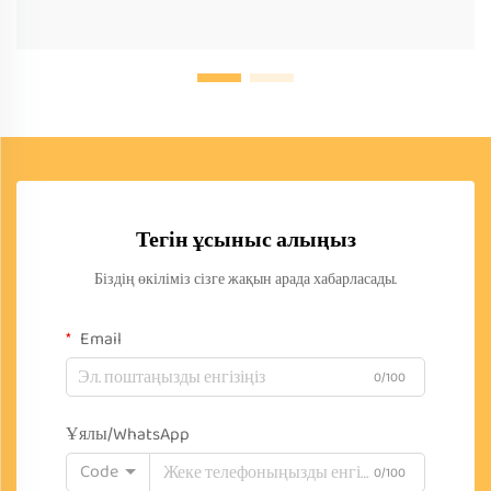
Тегін ұсыныс алыңыз
Біздің өкіліміз сізге жақын арада хабарласады.
Email
0/100
Ұялы/WhatsApp
Code
0/100