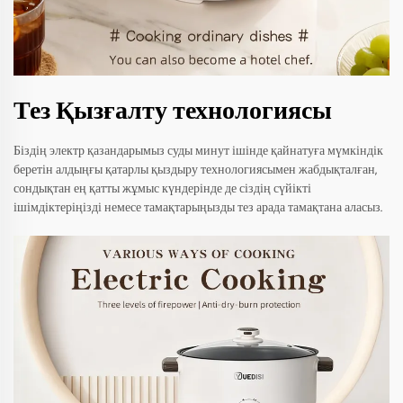
Тез Қызғалту технологиясы
Біздің электр қазандарымыз суды минут ішінде қайнатуға мүмкіндік
беретін алдыңғы қатарлы қыздыру технологиясымен жабдықталған,
сондықтан ең қатты жұмыс күндерінде де сіздің сүйікті
ішімдіктеріңізді немесе тамақтарыңызды тез арада тамақтана аласыз.