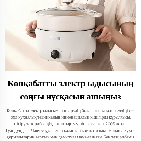
Көпқабатты электр ыдысының
соңғы нұсқасын ашыңыз
Көпқабатты электр ыдысымен пісірудің болашағына қош келдіңіз —
бұл кухнялық техниканың инновациялық кішігірім құрылғысы,
пісіру тәжірибесіңізді жаңғырту үшін жасалған. 2005 жылы
Гуандундағы Чаочжоуда негізі қаланған компаниямыз жаңаша кухня
құрылғыларын зерттеу мен дамытуда маманданған. Кең тәжірибеміз