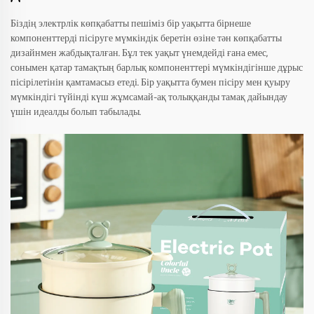
Біздің электрлік көпқабатты пешіміз бір уақытта бірнеше
компоненттерді пісіруге мүмкіндік беретін өзіне тән көпқабатты
дизайнмен жабдықталған. Бұл тек уақыт үнемдейді ғана емес,
сонымен қатар тамақтың барлық компоненттері мүмкіндігінше дұрыс
пісірілетінін қамтамасыз етеді. Бір уақытта бумен пісіру мен қуыру
мүмкіндігі түйінді күш жұмсамай-ақ толыққанды тамақ дайындау
үшін идеалды болып табылады.