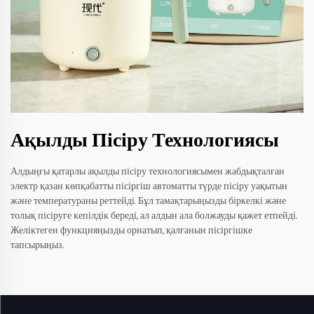
Ақылды Пісіру Технологиясы
Алдыңғы қатарлы ақылды пісіру технологиясымен жабдықталған
электр қазан көпқабатты пісіргіш автоматты түрде пісіру уақытын
және температураны реттейді. Бұл тамақтарыңызды біркелкі және
толық пісіруге кепілдік береді, ал алдын ала болжауды қажет етпейді.
Желіктеген функцияңызды орнатып, қалғанын пісіргішке
тапсырыңыз.