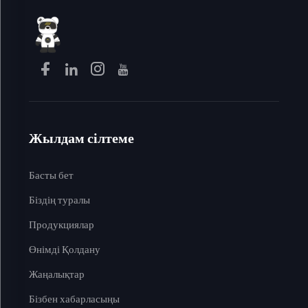
Жылдам сілтеме
Басты бет
Біздің туралы
Продукциялар
Өнімді Қолдану
Жаңалықтар
Бізбен хабарласыңы