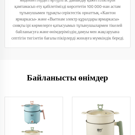
мәдениеттердегі әртүрлі ас дайындау қажеттіліктерін
қамтамасыз ету қабілетімізді көрсететін 100 000-нан астам
тұтынушымен тұрақты серіктестік орнаттық. «Кантон
ярмаркасы» және «Вьетнам электр құралдары ярмаркасы»
сияқты ірі көрмелерге қатысуымыз тұтынушылармен тікелей
байланысуға және өнімдеріміздің дамуы мен жақсаруына
септігін тигізетін бағалы пікірлерді жинауға мүмкіндік береді.
Байланысты өнімдер