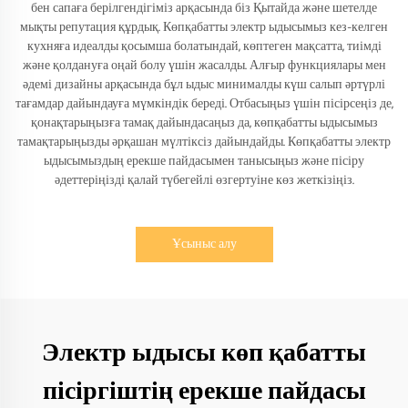
бен сапаға берілгендігіміз арқасында біз Қытайда және шетелде
мықты репутация құрдық. Көпқабатты электр ыдысымыз кез-келген
кухняға идеалды қосымша болатындай, көптеген мақсатта, тиімді
және қолдануға оңай болу үшін жасалды. Алғыр функциялары мен
әдемі дизайны арқасында бұл ыдыс минималды күш салып әртүрлі
тағамдар дайындауға мүмкіндік береді. Отбасыңыз үшін пісірсеңіз де,
қонақтарыңызға тамақ дайындасаңыз да, көпқабатты ыдысымыз
тамақтарыңызды әрқашан мүлтіксіз дайындайды. Көпқабатты электр
ыдысымыздың ерекше пайдасымен танысыңыз және пісіру
әдеттеріңізді қалай түбегейлі өзгертуіне көз жеткізіңіз.
Ұсыныс алу
Электр ыдысы көп қабатты
пісіргіштің ерекше пайдасы