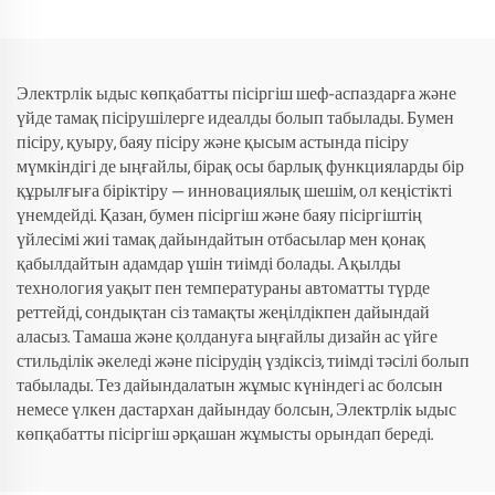
Электрлік ыдыс көпқабатты пісіргіш шеф-аспаздарға және
үйде тамақ пісірушілерге идеалды болып табылады. Бумен
пісіру, қуыру, баяу пісіру және қысым астында пісіру
мүмкіндігі де ыңғайлы, бірақ осы барлық функцияларды бір
құрылғыға біріктіру — инновациялық шешім, ол кеңістікті
үнемдейді. Қазан, бумен пісіргіш және баяу пісіргіштің
үйлесімі жиі тамақ дайындайтын отбасылар мен қонақ
қабылдайтын адамдар үшін тиімді болады. Ақылды
технология уақыт пен температураны автоматты түрде
реттейді, сондықтан сіз тамақты жеңілдікпен дайындай
аласыз. Тамаша және қолдануға ыңғайлы дизайн ас үйге
стильділік әкеледі және пісірудің үздіксіз, тиімді тәсілі болып
табылады. Тез дайындалатын жұмыс күніндегі ас болсын
немесе үлкен дастархан дайындау болсын, Электрлік ыдыс
көпқабатты пісіргіш әрқашан жұмысты орындап береді.