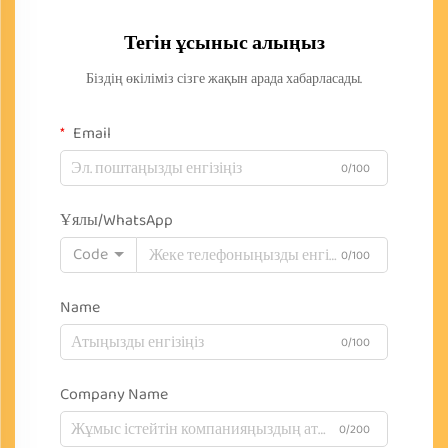
Тегін ұсыныс алыңыз
Біздің өкіліміз сізге жақын арада хабарласады.
Email
0/100
Ұялы/WhatsApp
Code
0/100
Name
0/100
Company Name
0/200