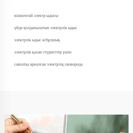
кішкентай электр ыдысы
үйде қолданылатын электрлік ыдыс
электрлік ыдыс асбұлшық
электрлік қазан студенттер үшін
саяхатқа арналған электрліқ сковорода