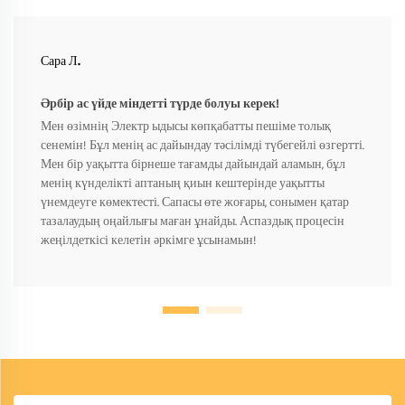
Сара Л.
Әрбір ас үйде міндетті түрде болуы керек!
Мен өзімнің Электр ыдысы көпқабатты пешіме толық
сенемін! Бұл менің ас дайындау тәсілімді түбегейлі өзгертті.
Мен бір уақытта бірнеше тағамды дайындай аламын, бұл
менің күнделікті аптаның қиын кештерінде уақытты
үнемдеуге көмектесті. Сапасы өте жоғары, сонымен қатар
тазалаудың оңайлығы маған ұнайды. Аспаздық процесін
жеңілдеткісі келетін әркімге ұсынамын!