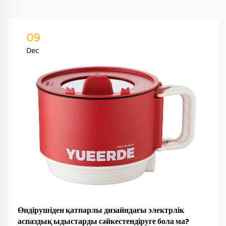
09
Dec
Өндірушіден қатпарлы дизайндағы электрлік
аспаздық ыдыстарды сәйкестендіруге бола ма?