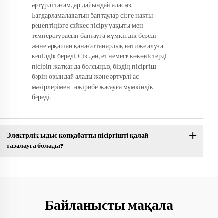
әртүрлі тағамдар дайындай аласыз.
Бағдарламаланатын баптаулар сізге нақты
рецептіңізге сәйкес пісіру уақыты мен
температурасын баптауға мүмкіндік береді
және әрқашан қанағаттанарлық нәтиже алуға
кепілдік береді. Сіз дән, ет немесе көкөністерді
пісіріп жатқанда болсыңыз, біздің пісіргіш
бәрін орындай алады және әртүрлі ас
мәзірлерімен тәжірибе жасауға мүмкіндік
береді.
Электрлік ыдыс көпқабатты пісіргішті қалай
тазалауға болады?
Байланысты мақала