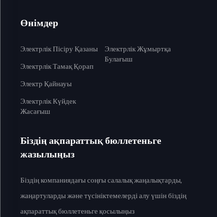
Өнімдер
Электрлік Пісіру Қазаны
Электрлік Жұмыртқа
Булағыш
Электрлік Тамақ Қорап
Электр Қайнауы
Электрлік Күйдек
Жасағыш
Біздің ақпараттық бюллетеньге
жазылыңыз
Біздің компаниядағы соңғы салалық жаңалықтарды,
жаңартуларды және түсініктемелерді алу үшін біздің
ақпараттық бюллетеньге қосылыңыз