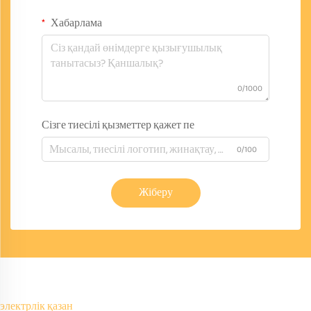
Хабарлама
0/1000
Сізге тиесілі қызметтер қажет пе
0/100
Жіберу
электрлік қазан