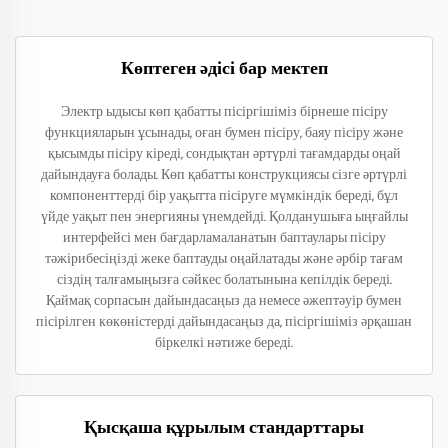
Көптеген әдісі бар мектеп
Электр ыдысы көп қабатты пісіргішіміз бірнеше пісіру
функцияларын ұсынады, оған бумен пісіру, баяу пісіру және
қысымды пісіру кіреді, сондықтан әртүрлі тағамдарды оңай
дайындауға болады. Көп қабатты конструкциясы сізге әртүрлі
компоненттерді бір уақытта пісіруге мүмкіндік береді, бұл
үйде уақыт пен энергияны үнемдейді. Қолданушыға ыңғайлы
интерфейсі мен бағдарламаланатын баптаулары пісіру
тәжірибесіңізді жеке баптауды оңайлатады және әрбір тағам
сіздің талғамыңызға сәйкес болатынына кепілдік береді.
Қаймақ сорпасын дайындасаңыз да немесе әжептәуір бумен
пісірілген көкөністерді дайындасаңыз да, пісіргішіміз әрқашан
біркелкі нәтиже береді.
Қысқаша құрылым стандарттары