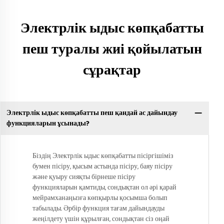
Электрлік ыдыс көпқабатты
пеш туралы жиі қойылатын
сұрақтар
Электрлік ыдыс көпқабатты пеш қандай ас дайындау
функцияларын ұсынады?
Біздің Электрлік ыдыс көпқабатты пісіргішіміз
бумен пісіру, қысым астында пісіру, баяу пісіру
және қуыру сияқты бірнеше пісіру
функцияларын қамтиды, сондықтан ол әрі қарай
мейрамханаңызға көпқырлы қосымша болып
табылады. Әрбір функция тағам дайындауды
жеңілдету үшін құрылған, сондықтан сіз оңай