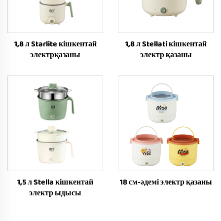
1,8 л Starlite кішкентай
1,8 л Stellati кішкентай
электрқазаны
электр қазаны
1,5 л Stella кішкентай
18 см-әдемі электр қазаны
электр ыдысы