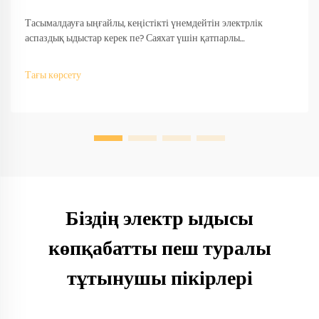
Тасымалдауға ыңғайлы, кеңістікті үнемдейтін электрлік
аспаздық ыдыстар керек пе? Саяхат үшін қатпарлы
дизайндарды өндірушілер қалай сәйкестендіретінін біліңіз —
OEM/ODM қолдау, жылдам прототиптеу және халықаралық
Тағы көрсету
сәйкестік. Бүгін-ақ сұраныс беріңіз.
Біздің электр ыдысы
көпқабатты пеш туралы
тұтынушы пікірлері