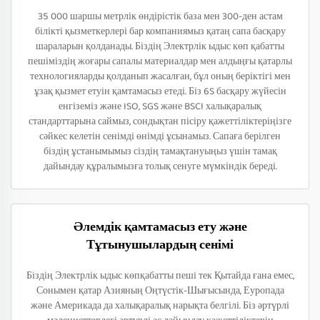
35 000 шаршы метрлік өндірістік база мен 300-ден астам
білікті қызметкерлері бар компаниямыз қатаң сапа басқару
шараларын қолданады. Біздің Электрлік ыдыс көп қабатты
пешіміздің жоғары сапалы материалдар мен алдыңғы қатарлы
технологияларды қолданып жасалған, бұл оның беріктігі мен
ұзақ қызмет етуін қамтамасыз етеді. Біз 6S басқару жүйесін
енгіземіз және ISO, SGS және BSCI халықаралық
стандарттарына саймыз, сондықтан пісіру қажеттіліктеріңізге
сәйкес келетін сенімді өнімді ұсынамыз. Сапаға берілген
біздің ұстанымымыз сіздің тамақтануыңыз үшін тамақ
дайындау құралымызға толық сенуге мүмкіндік береді.
Әлемдік қамтамасыз ету және
Тұтынушылардың сенімі
Біздің Электрлік ыдыс көпқабатты пеші тек Қытайда ғана емес,
Сонымен қатар Азияның Оңтүстік-Шығысында, Еуропада
және Америкада да халықаралық нарықта белгілі. Біз әртүрлі