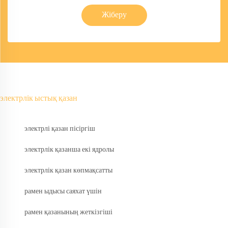
Жіберу
электрлік ыстық қазан
электрлі қазан пісіргіш
электрлік қазанша екі ядролы
электрлік қазан көпмақсатты
рамен ыдысы саяхат үшін
рамен қазанының жеткізгіші