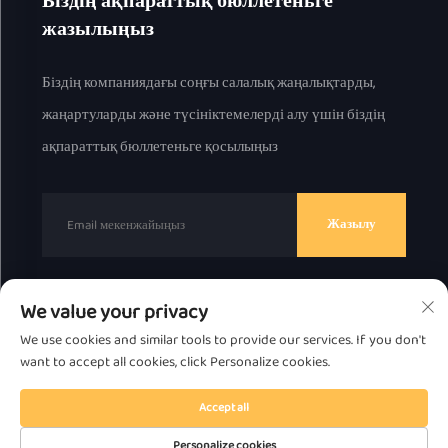
Біздің ақпараттық бюллетеньге
жазылыңыз
Біздің компаниядағы соңғы салалық жаңалықтарды,
жаңартуларды және түсініктемелерді алу үшін біздің
ақпараттық бюллетеньге қосылыңыз
Жазылу
We value your privacy
© 2025 ж. Chaоzhou Great Bear Technology Co., Ltd.
We use cookies and similar tools to provide our services. If you don't
барлық құқық қорғалған.
Құпиялылық саясаты
want to accept all cookies, click Personalize cookies.
Жоғарыға жылжытыңыз
Accept all
Personalize cookies