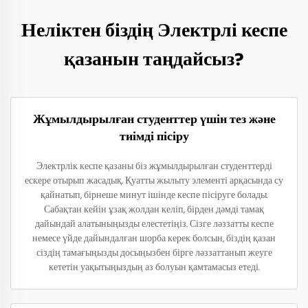
Неліктен біздің Электрлі кеспе
қазанын таңдайсыз?
Жұмылдырылған студенттер үшін тез және
тиімді пісіру
Электрлік кеспе қазаны біз жұмылдырылған студенттерді
ескере отырып жасадық. Қуатты жылыту элементі арқасында су
қайнатып, бірнеше минут ішінде кеспе пісіруге болады.
Сабақтан кейін ұзақ жолдан келіп, бірден дәмді тамақ
дайындай алатыныңызды елестетіңіз. Сізге ләззатты кеспе
немесе үйде дайындалған шорба керек болсын, біздің қазан
сіздің тамағыңызды досыңызбен бірге ләззаттанып жеуге
кететін уақытыңыздың аз болуын қамтамасыз етеді.