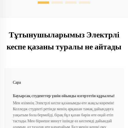
Тұтынушыларымыз Электрлі
кеспе қазаны туралы не айтады
Сара
Бауырсақ студенттер үшін ойынды өзгертетін құрылғы!
Мен өзімнің Электрлі кеспе қазанымды өте жақсы көремін!
Колледж студенті ретінде менің әрқашан тамақ дайындауға
уақытым бола бермейді, бірақ бұл қазан бәрін өте оңай етіп
тастады. Мен бірнеше минут ішінде өз кеспемді дайындай
аламын, ал тазалау өте қарапайым. Бұл менің кешкі оқу