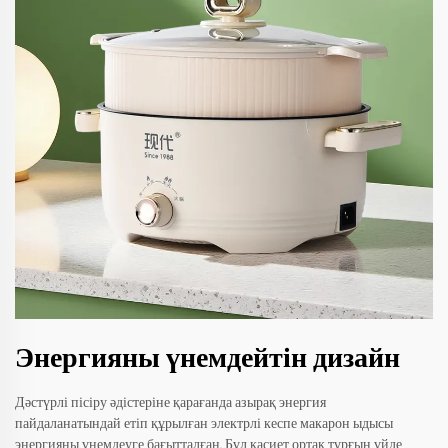
Энергияны үнемдейтін дизайн
Дәстүрлі пісіру әдістеріне қарағанда азырақ энергия
пайдаланатындай етіп құрылған электрлі кеспе макарон ыдысы
энергияны үнемдеуге бағытталған. Бұл қасиет ортақ тұрғын үйде