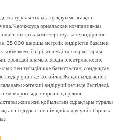
ыдысы туралы толық нұсқауымызға қош
дунда, Чаочжоуда орналасқан компаниямыз
хникасының ғылыми-зерттеу және өндірісіне
н. 35 000 шаршы метрлік өндірістік базамен
к қоймамен біз ірі көлемді тапсырыстарды
п, орындай аламыз. Біздің электрлік кеспе
лық пен тиімділікке бағытталған, сондықтан
 аспаздар үшін де қолайлы. Жаңашылдық пен
і саладағы жетекші өндіруші ретінде белгіледі.
кеспе макарон ыдыстарының ерекше
ықтары және жиі қойылатын сұрақтары туралы
дықтан сіз дұрыс шешім қабылдау үшін барлық
ыз.