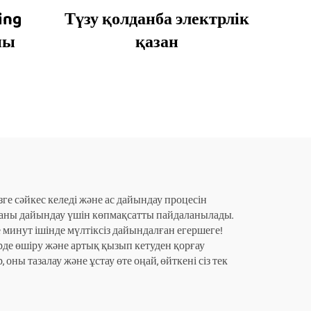
ing
Түзу қолданба электрлік
ны
қазан
зге сәйкес келеді және ас дайындау процесін
станы дайындау үшін көпмақсатты пайдаланылады.
минут ішінде мүлтіксіз дайындалған егершеге!
рде өшіру және артық қызып кетуден қорғау
 оны тазалау және ұстау өте оңай, өйткені сіз тек