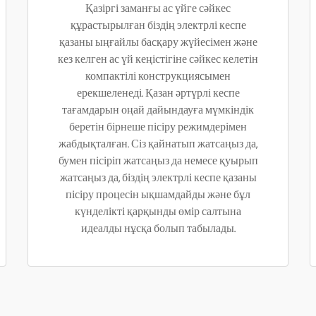
Қазіргі заманғы ас үйге сәйкес
құрастырылған біздің электрлі кеспе
қазаны ыңғайлы басқару жүйесімен және
кез келген ас үй кеңістігіне сәйкес келетін
компактілі конструкциясымен
ерекшеленеді. Қазан әртүрлі кеспе
тағамдарын оңай дайындауға мүмкіндік
беретін бірнеше пісіру режимдерімен
жабдықталған. Сіз қайнатып жатсаңыз да,
бумен пісіріп жатсаңыз да немесе қуырып
жатсаңыз да, біздің электрлі кеспе қазаны
пісіру процесін ықшамдайды және бұл
күнделікті қарқынды өмір салтына
идеалды нұсқа болып табылады.