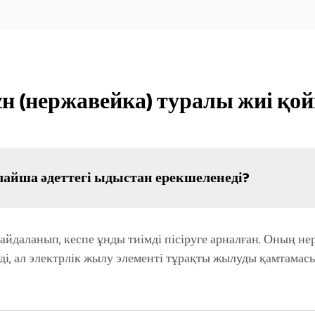
ұн (нержавейка) туралы жиі қ
лайша әдеттегі ыдыстан ерекшеленеді?
пайдаланып, кеспе ұнды тиімді пісіруге арналған. Оның н
еді, ал электрлік жылу элементі тұрақты жылуды қамтамасы