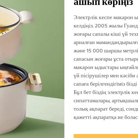
ашып көріңіз
Электрлік кеспе макарон 
келдіңіз. 2005 жылы Гуан
жоғары сапалы кіші үй те
арналған мамандандырылға
және 15 000 шаршы метрлі
сапасын жоғары ұста отыры
макарон ыдыстары ыңғайлы
үй пісірушілер мен кәсіби
сапаға берілгендігіміз бізд
Бұл бет біздің электрлік 
сипаттамалары, артықшыл
толық ақпарат береді, сон
қажетті ақпаратқа ие болас