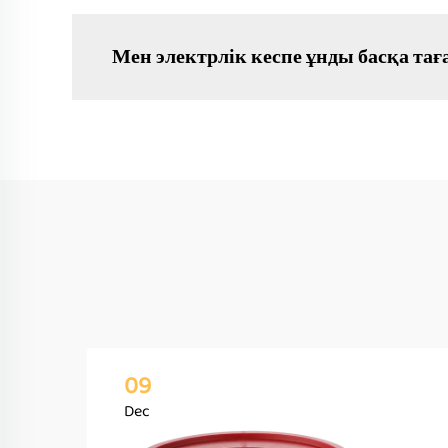
Мен электрлік кеспе ұнды басқа та
09
Dec