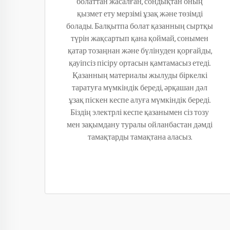
болаттан жасалған, сондықтан оның
қызмет ету мерзімі ұзақ және төзімді
болады. Балқытпа болат қазанның сыртқы
түрін жақсартып қана қоймай, сонымен
қатар тозаңнан және бүлінуден қорғайды,
қауіпсіз пісіру ортасын қамтамасыз етеді.
Қазанның материалы жылуды біркелкі
таратуға мүмкіндік береді, әрқашан дәл
ұзақ піскен кеспе алуға мүмкіндік береді.
Біздің электрлі кеспе қазанымен сіз тозу
мен зақымдану туралы ойланбастан дәмді
тамақтарды тамақтана аласыз.