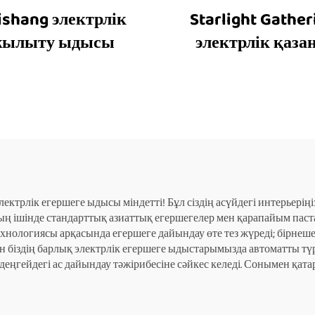
ishang электрлік
Starlight Gather
жылыту ыдысы
электрлік қаза
ктрлік егершеге ыдысы міндетті! Бұл сіздің асүйдегі интерьеріңі
оның ішінде стандарттық азиаттық егершегелер мен қарапайым па
ологиясы арқасында егершеге дайындау өте тез жүреді; бірнеше 
ан біздің барлық электрлік егершеге ыдыстарымызда автоматты тү
деңгейдегі ас дайындау тәжірибесіне сәйкес келеді. Сонымен қатар,