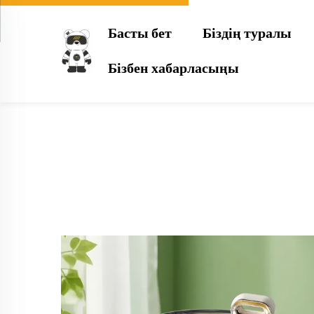
Басты бет
Біздің туралы
Бізбен хабарласыңы