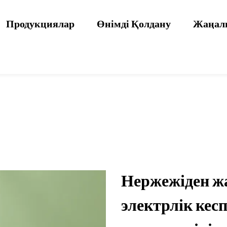
Продукциялар
Өнімді Қолдану
Жаңал
Нержежіден ж
электрлік ке