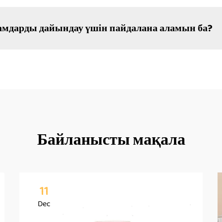
ғамдарды дайындау үшін пайдалана аламын ба?
Байланысты мақала
11
Dec