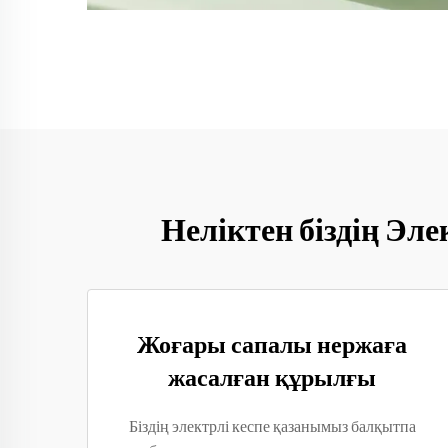
Неліктен біздің Э
Жоғары сапалы нержаға
жасалған құрылғы
Біздің электрлі кеспе қазанымыз балқытпа