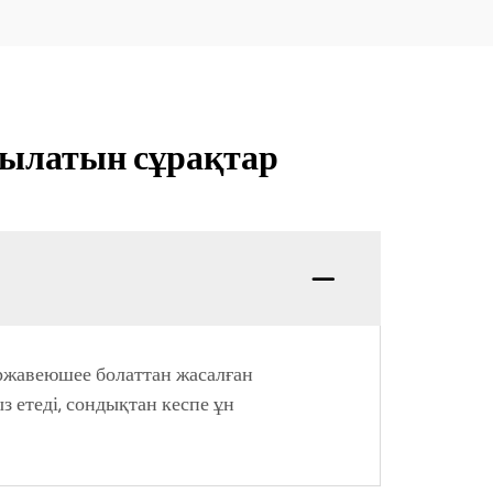
ойылатын сұрақтар
ержавеюшее болаттан жасалған
з етеді, сондықтан кеспе ұн