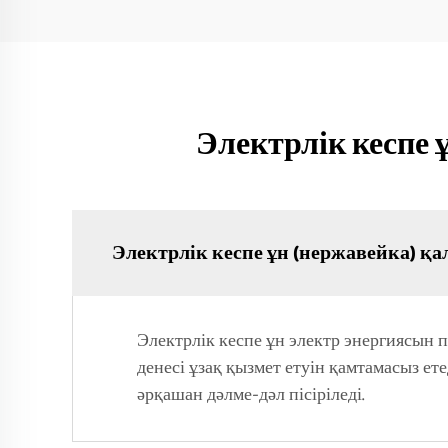
Электрлік кеспе 
Электрлік кеспе ұн (нержавейка) қа
Электрлік кеспе ұн электр энергиясын 
денесі ұзақ қызмет етуін қамтамасыз ет
әрқашан дәлме-дәл пісіріледі.