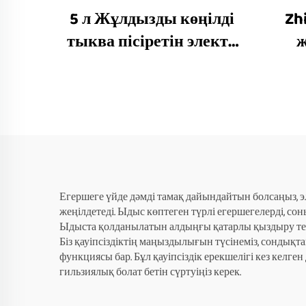
5 л Жұлдызды көңілді
Zh
тыква пісіретін электр
қазаны
Егершеге үйде дәмді тамақ дайындайтын болсаңыз, эле
жеңілдетеді. Ыдыс көптеген түрлі егершегелерді, с
Ыдыста қолданылатын алдыңғы қатарлы қыздыру техн
Біз қауіпсіздіктің маңыздылығын түсінеміз, сондықт
функциясы бар. Бұл қауіпсіздік ерекшелігі кез келген 
гильзиялық болат бетін сүртуіңіз керек.