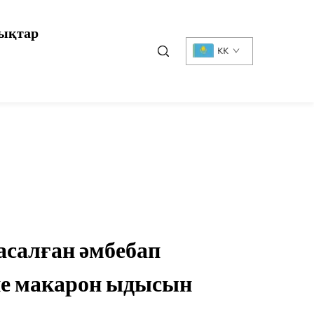
ықтар
KK
асалған әмбебап
спе макарон ыдысын