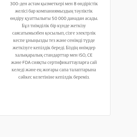
300-ден астам қызметкері мен 8 өндірістік
желісі бар компаниямыздың тәуліктік
өндіру қуаттылығы 50 000 данадан асады.
Бұл тиімділік бір күнде жеткізу
саясатымызбен қосылып, сізге электрлік
кеспе ұныңызды тез және сенімді түрде
жеткізуге кепілдік береді. Біздің өнімдер
халықаралық стандарттар мен ISO, CE
және FDA сияқты сертификаттауларға сай
келеді және ең жоғары сапа талаптарына
сәйкес келетініне кепілдік береміз.