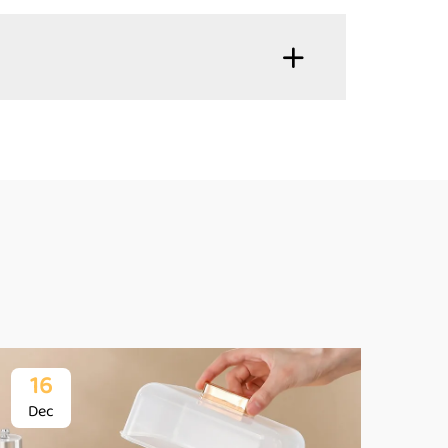
16
1
Dec
De