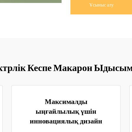
Ұсыныс алу
лектрлік Кеспе Макарон Ыдысым
Максималды
ыңғайлылық үшін
инновациялық дизайн