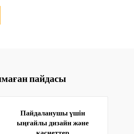
лмаған пайдасы
Пайдаланушы үшін
ыңғайлы дизайн және
қасиеттер