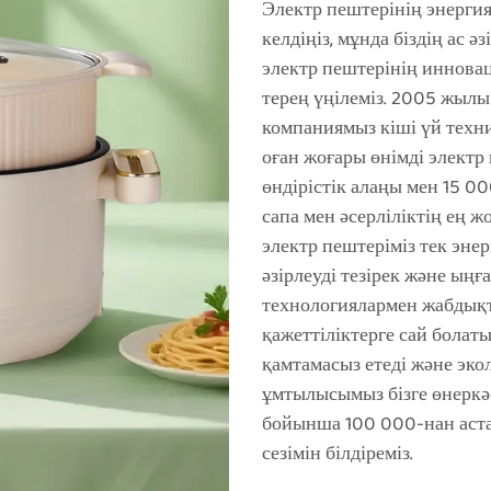
Электр пештерінің энерги
келдіңіз, мұнда біздің ас ә
электр пештерінің иннов
терең үңілеміз. 2005 жыл
компаниямыз кіші үй техн
оған жоғары өнімді электр
өндірістік алаңы мен 15 0
сапа мен әсерліліктің ең ж
электр пештеріміз тек эне
әзірлеуді тезірек және ың
технологиялармен жабдықт
қажеттіліктерге сай болаты
қамтамасыз етеді және экол
ұмтылысымыз бізге өнеркәс
бойынша 100 000-нан аст
сезімін білдіреміз.