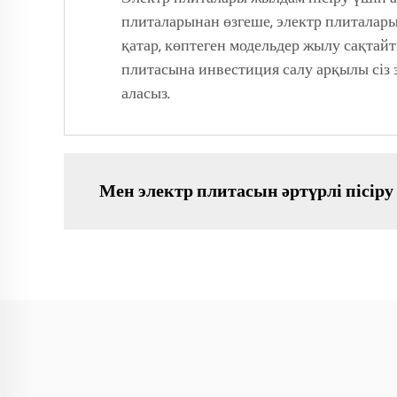
плиталарынан өзгеше, электр плиталары
қатар, көптеген модельдер жылу сақтай
плитасына инвестиция салу арқылы сіз
аласыз.
Мен электр плитасын әртүрлі пісіру