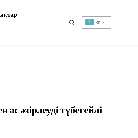
ықтар
KK
 ас әзірлеуді түбегейлі