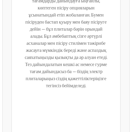
тағамдарды дайындауға ыңғайлы,
көптеген пісіру опцияларын
ұсынатындай етіп жобаланған. Бумен
пісіруден бастап қуыру мен баяу пісіруге
дейін — бұл плиталар бәрін орындай
алады. Бұл әмбебаптық сізге әртүрлі
асханалар мен пісіру стилімен тәжірибе
жасауға мүмкіндік береді және аспаздық
саяхатыңызды қызықты да әр алуан етеді.
Тез дайындалатын кешкі ас немесе гурме
тағам дайындасыз ба — біздің электр
плиталарыңыз сіздің қажеттіліктеріңізге
тегінсіз бейімделеді.