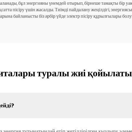
анады, бұл энергияны үнемдей отырып, бірнеше тамақты бір уақыт
атта пісіру үшін жасалды. Тиімді пайдалану жеңілдігі, энергияс
арына байланысты біз әрбір үйде электр пісіру құрылғылары болу
италары туралы жиі қойылаты
ейді?
 энергия тұтынатындай етіп жетілдірілген қыздыру элемен