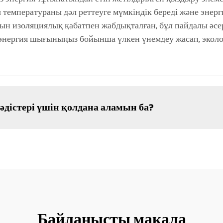
 температураны дәл реттеуге мүмкіндік береді және энер
тын изоляциялық қабатпен жабдықталған, бұл пайдалы әсер
 энергия шығыныңыз бойынша үлкен үнемдеу жасап, эколог
 әдістері үшін қолдана аламын ба?
Байланысты мақала