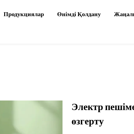
Продукциялар
Өнімді Қолдану
Жаңал
Электр пешімен
өзгерту