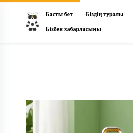
Басты бет
Біздің туралы
Бізбен хабарласыңы