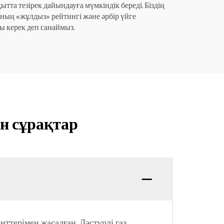
та тезірек дайындауға мүмкіндік береді. Біздің
ының «жұлдыз» рейтингі және әрбір үйге
ы керек деп санаймыз.
н сұрақтар
ттерімен жасалған. Дәстүрлі газ