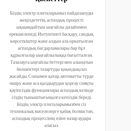
Біздің электр плиталарымыз пайдалануды
жеңілдететін, аспаздық процесті
ықшамдайтын ыңғайлы дизайнмен
ерекшеленеді. Интуитивті басқару, сандық
көрсеткіштер және алдын ала орнатылған
аспаздық бағдарламалары бар бұл
құрылғылар ыңғайлылыққа бағытталған.
Тазалауға ыңғайлы беттері мен алынатын
бөлшектері тазартуды қиындықсыз
жасайды. Сонымен қатар, автоматты түрде
өшіру және аса қыздырудан қорғау сияқты
қауіпсіздік функциялары аспаздық кезінде
сіздің тыныштығыңызға кепілдік береді.
Біздің электр плиталарымызбен сіз
техникалық мәселелерге қабақ болмастан,
аспаздық процессінің өзіне назар аудара
аласыз.