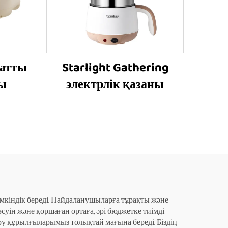
уатты
Starlight Gathering
сы
электрлік қазаны
мкіндік береді. Пайдаланушыларға тұрақты және
суін және қоршаған ортаға, әрі бюджетке тиімді
сіру құрылғыларымыз толықтай мағына береді. Біздің