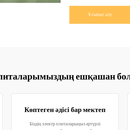
Ұсыныс алу
 плиталарымыздың ешқашан бо
Көптеген әдісі бар мектеп
Біздің электр плиталарыңыз әртүрлі