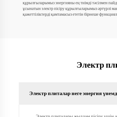
құрылғыларымыз энергияны ең тиімді тәсілмен пайдал
ұсынатын электр пісіру құрылғыларымыз әртүрлі мақс
қажеттіліктерді қамтамасыз ететін бірнеше функциял
Электр пл
Электр плиталар неге энергия үнемд
Электр плиталары жылдам пісіру үшін аз