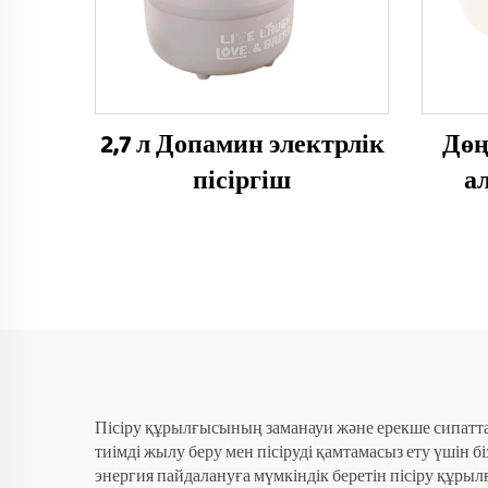
2,7 л Допамин электрлік
Дөң
пісіргіш
а
Пісіру құрылғысының заманауи және ерекше сипатта
тиімді жылу беру мен пісіруді қамтамасыз ету үшін 
энергия пайдалануға мүмкіндік беретін пісіру құрыл