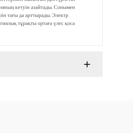
гияның кетуін азайтады. Сонымен
ін тағы да арттырады. Электр
иялық тұрақты ортаға үлес қоса