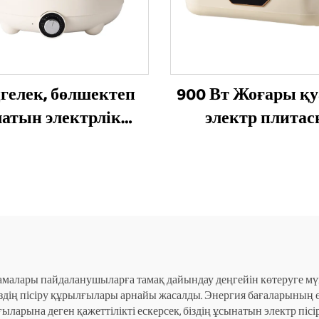
гелек, бөлшектеп
900 Вт Жоғары қ
латын электрлік
электр плита
пісіргіш
малары пайдаланушыларға тамақ дайындау деңгейін көтеруге мү
біздің пісіру құрылғылары арнайы жасалды. Энергия бағаларының ө
ғыларына деген қажеттілікті ескерсек, біздің ұсынатын электр пі