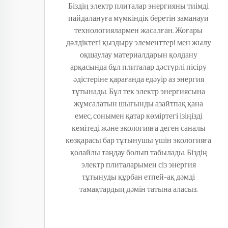
Біздің электр плиталар энергияны тиімді
пайдалануға мүмкіндік беретін заманауи
технологиялармен жасалған. Жоғары
дәлдіктегі қыздыру элементтері мен жылу
оқшаулау материалдарын қолдану
арқасында бұл плиталар дәстүрлі пісіру
әдістеріне қарағанда едәуір аз энергия
тұтынады. Бұл тек электр энергиясына
жұмсалатын шығынды азайтпақ қана
емес, сонымен қатар көміртегі ізіңізді
кемітеді және экологияға деген саналы
көзқарасы бар тұтынушы үшін экологияға
қолайлы таңдау болып табылады. Біздің
электр плиталарымен сіз энергия
тұтынуды құрбан етпей-ақ дәмді
тамақтардың дәмін татына аласыз.