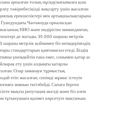
ясына арналған толық нұсқаулығымызға қош
зірлеу тәжірибесіңізді жақсарту үшін жасалған
ациялық ерекшеліктері мен артықшылықтарына
ы Гуандундағы Чаочжоуда орналасқан
икасының НИО және өндірісіне маманданған,
 пештері де жатады. 35 000 шаршы метрлік
00 шаршы метрлік қоймамен біз өнімдеріміздің
оғары стандарттарын қамтамасыз етеді. Біздің
ргияны үнемдейтін ғана емес, сонымен қатар ас
ғайлырақ ету үшін алдыңғы қатарлы
алған. Олар заманауи тұрмыстық
ндай етіп жасалған, сенімді жұмыс істеуін
огияға зиянын тигізбейді. Сапаға берген
іпте мықты репутация әкелді және біз әлем
ам тұтынушыға қызмет көрсетуге мақтаныш