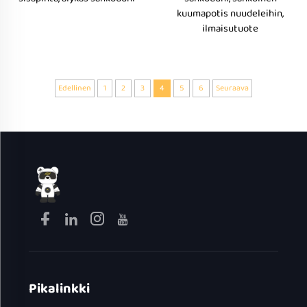
kuumapotis nuudeleihin,
ilmaisutuote
Edellinen
1
2
3
4
5
6
Seuraava
Pikalinkki