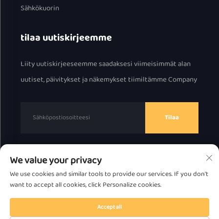
Sähkökuorin
tilaa uutiskirjeemme
Liity uutiskirjeeseemme saadaksesi viimeisimmät alan
uutiset, päivitykset ja näkemykset tiimiltämme Company
Tilaa
We value your privacy
Tekijänoikeus © 2025 Chaozhou Great Bear Technology
We use cookies and similar tools to provide our services. If you don't
Co., Ltd.
Tietosuojakäytäntö
want to accept all cookies, click Personalize cookies.
Siirry ylös
Accept all