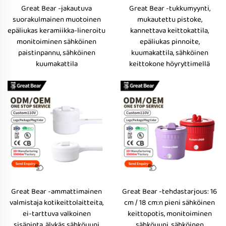
Great Bear -jakautuva
Great Bear -tukkumyynti,
suorakulmainen muotoinen
mukautettu pistoke,
epäliukas keramiikka-lineroitu
kannettava keittokattila,
monitoiminen sähköinen
epäliukas pinnoite,
paistinpannu, sähköinen
kuumakattila, sähköinen
kuumakattila
keittokone höyryttimellä
Great Bear -ammattimainen
Great Bear -tehdastarjous: 16
valmistaja kotikeittolaitteita,
cm / 18 cm:n pieni sähköinen
ei-tarttuva valkoinen
keittopotis, monitoiminen
sisäpinta, älykäs sähköuuni
sähköuuni, sähköinen