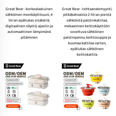
Great Bear -korkealaatuinen
Great Bear -tehtaanalemyynti,
sähköinen monikäyttöuuni, 4
pitkäkahvaista 2 litran pientä
litran epäliukas sisäkärlä,
sähköistä paistinkattilaa,
digitaalinen näyttö, ajastin ja
mekaaninen keittokäyttöön
automaattinen lämpimänä
soveltuva sähköinen
pitäminen
paistinpannu, keittosuppia ja
kuumaa kattilaa varten,
epäliukas sähköinen
keittokattila