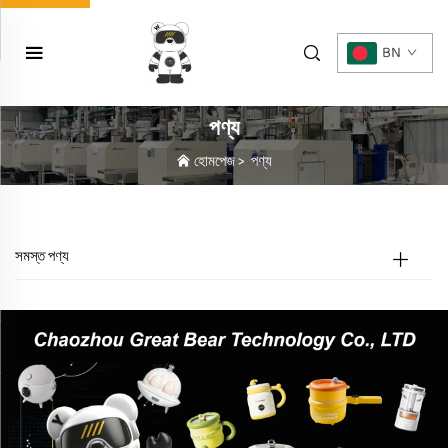
BN
পণ্য
হোমপেজ
>
পণ্য
সমস্ত পণ্য