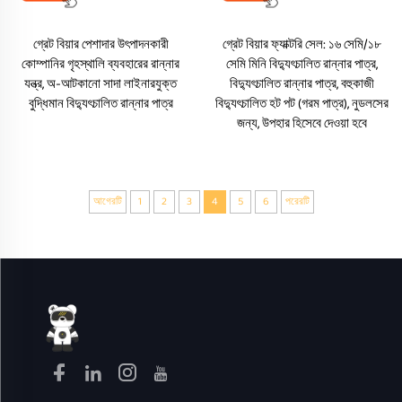
গ্রেট বিয়ার পেশাদার উৎপাদনকারী
গ্রেট বিয়ার ফ্যাক্টরি সেল: ১৬ সেমি/১৮
কোম্পানির গৃহস্থালি ব্যবহারের রান্নার
সেমি মিনি বিদ্যুৎচালিত রান্নার পাত্র,
যন্ত্র, অ-আটকানো সাদা লাইনারযুক্ত
বিদ্যুৎচালিত রান্নার পাত্র, বহুকাজী
বুদ্ধিমান বিদ্যুৎচালিত রান্নার পাত্র
বিদ্যুৎচালিত হট পট (গরম পাত্র), নুডলসের
জন্য, উপহার হিসেবে দেওয়া হবে
আগেরটি
1
2
3
4
5
6
পরেরটি