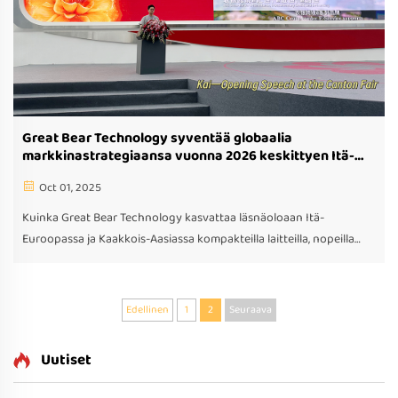
Great Bear Technology syventää globaalia
markkinastrategiaansa vuonna 2026 keskittyen Itä-
Euroopan markkinoihin ja Kaakkois-Aasiaan
Oct 01, 2025
Kuinka Great Bear Technology kasvattaa läsnäoloaan Itä-
Euroopassa ja Kaakkois-Aasiassa kompakteilla laitteilla, nopeilla
tuotejulkaisuilla ja paikallisten kumppanuuksien avulla. Tutustu
heidän B2B-strategiaansa nyt.
Edellinen
1
2
Seuraava
Uutiset