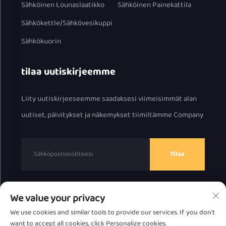
Sähköinen Lounaslaatikko
Sähköinen Painekattila
Sähkökettle/Sähkövesikuppi
Sähkökuorin
tilaa uutiskirjeemme
Liity uutiskirjeeseemme saadaksesi viimeisimmät alan
uutiset, päivitykset ja näkemykset tiimiltämme Company
Tilaa
We value your privacy
Tekijänoikeus © 2025 Chaozhou Great Bear Technology
We use cookies and similar tools to provide our services. If you don't
Co., Ltd.
Tietosuojakäytäntö
want to accept all cookies, click Personalize cookies.