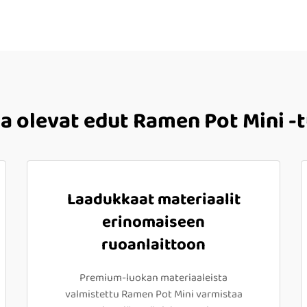
la olevat edut Ramen Pot Mini
Laadukkaat materiaalit
erinomaiseen
ruoanlaittoon
Premium-luokan materiaaleista
valmistettu Ramen Pot Mini varmistaa