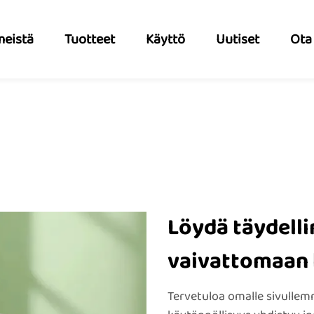
meistä
Tuotteet
Käyttö
Uutiset
Ota
Löydä täydell
vaivattomaan 
Tervetuloa omalle sivullem