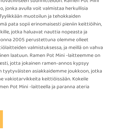
nnovatiiviseen suunnitteluun. Ramen Pot Mini
o, jonka avulla voit valmistaa herkullisia
Tyylikkään muotoilun ja tehokkaiden
ä pata sopii erinomaisesti pieniin keittiöihin,
ikille, jotka haluavat nauttia nopeasta ja
Vuonna 2005 perustettuna olemme olleet
tiölaitteiden valmistuksessa, ja meillä on vahva
minen laatuun. Ramen Pot Mini -laitteemme on
sesti, jotta jokainen ramen-annos kypsyy
ien tyytyväisten asiakkaidemme joukkoon, jotka
 vakiotarvikkeita keittiöissään. Kokeile
n Pot Mini -laitteella ja paranna ateria