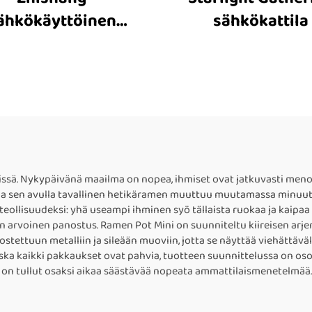
ähkökäyttöinen
sähkökattila
lämmitinkuppi
ssä. Nykypäivänä maailma on nopea, ihmiset ovat jatkuvasti menoss
, ja sen avulla tavallinen hetikäramen muuttuu muutamassa minuutis
eollisuudeksi: yhä useampi ihminen syö tällaista ruokaa ja kaipaa l
 arvoinen panostus. Ramen Pot Mini on suunniteltu kiireisen arjen 
stettuun metalliin ja sileään muoviin, jotta se näyttää viehättävä
Koska kaikki pakkaukset ovat pahvia, tuotteen suunnittelussa on os
a on tullut osaksi aikaa säästävää nopeata ammattilaismenetelmää.