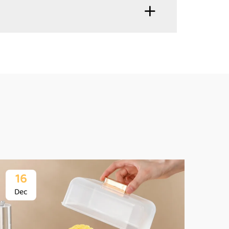
16
1
Dec
De