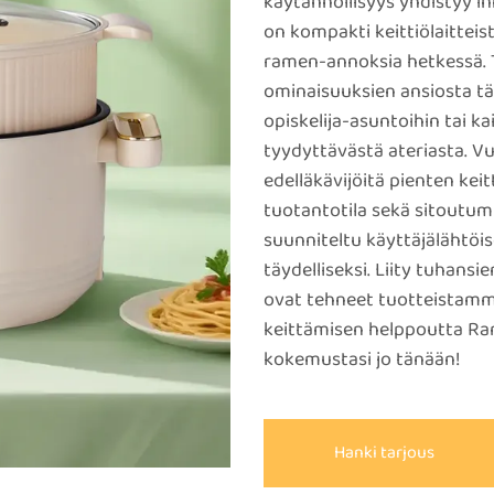
käytännöllisyys yhdistyy i
on kompakti keittiölaitteist
ramen-annoksia hetkessä. 
ominaisuuksien ansiosta täm
opiskelija-asuntoihin tai ka
tyydyttävästä ateriasta. 
edelläkävijöitä pienten keit
tuotantotila sekä sitoutu
suunniteltu käyttäjälähtöi
täydelliseksi. Liity tuhans
ovat tehneet tuotteistamme
keittämisen helppoutta Rame
kokemustasi jo tänään!
Hanki tarjous