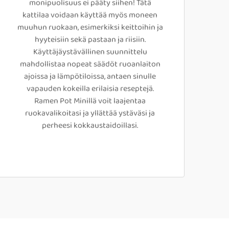
monipuolisuus ei pääty siihen! Tätä
kattilaa voidaan käyttää myös moneen
muuhun ruokaan, esimerkiksi keittoihin ja
hyyteisiin sekä pastaan ja riisiin.
Käyttäjäystävällinen suunnittelu
mahdollistaa nopeat säädöt ruoanlaiton
ajoissa ja lämpötiloissa, antaen sinulle
vapauden kokeilla erilaisia reseptejä.
Ramen Pot Minillä voit laajentaa
ruokavalikoitasi ja yllättää ystäväsi ja
perheesi kokkaustaidoillasi.