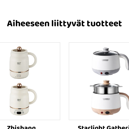
Aiheeseen liittyvät tuotteet
Zhishang
Starlight Gather