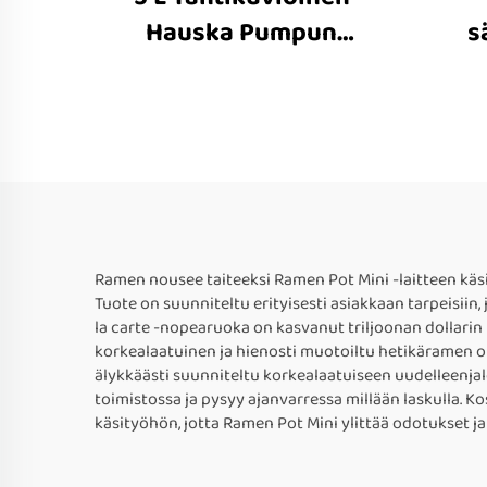
Hauska Pumpun
s
Sähköinen Kuuma Pata
Ramen nousee taiteeksi Ramen Pot Mini -laitteen käsi
Tuote on suunniteltu erityisesti asiakkaan tarpeisiin
la carte -nopearuoka on kasvanut triljoonan dollarin t
korkealaatuinen ja hienosti muotoiltu hetikäramen on
älykkäästi suunniteltu korkealaatuiseen uudelleenjalo
toimistossa ja pysyy ajanvarressa millään laskulla. 
käsityöhön, jotta Ramen Pot Mini ylittää odotukset j