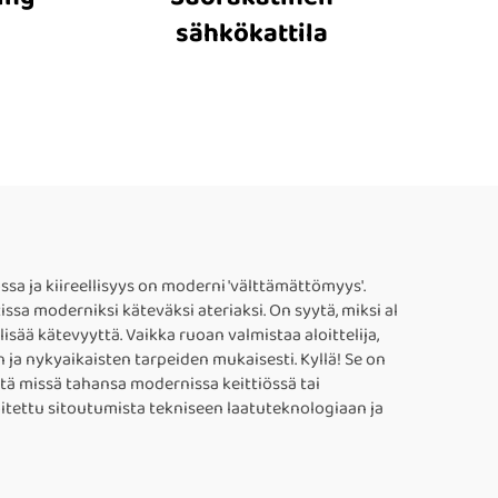
sähkökattila
a ja kiireellisyys on moderni 'välttämättömyys'.
sa moderniksi käteväksi ateriaksi. On syytä, miksi al
isää kätevyyttä. Vaikka ruoan valmistaa aloittelija,
ja nykyaikaisten tarpeiden mukaisesti. Kyllä! Se on
ltä missä tahansa modernissa keittiössä tai
oitettu sitoutumista tekniseen laatuteknologiaan ja