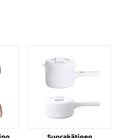
ing
Suorakätinen