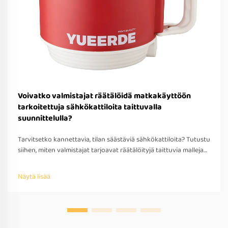
Voivatko valmistajat räätälöidä matkakäyttöön
tarkoitettuja sähkökattiloita taittuvalla
suunnittelulla?
Tarvitsetko kannettavia, tilan säästäviä sähkökattiloita? Tutustu
siihen, miten valmistajat tarjoavat räätälöityjä taittuvia malleja
matkakäyttöön – OEM/ODM-tuki, nopea prototyypitys ja
kansainvälinen yhteensopivuus. Pyydä tarjous jo tänään.
Näytä lisää