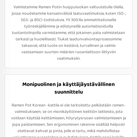
Valmistamme Ramen Potin huippuluokan valtuutetulla tilalla,
jossa noudatamme kansainvälisiä laatuvaatimuksia, kuten ISO-,
SGS- ja BSCI-todistuksia. Yli 300:lla ammattitaitoisella
työntekijällämme ja edistyneillä automatisoiduilla
tuotantolinjoilla varmistamme, että jokainen pata valmistetaan
tarkasti ja huolellisesti. Tiukat laadunvalvontaprosessimme
takaavat, että tuote on kestävä, turvallinen ja valmis
vastaamaan suurten määrien ruoanlaittoon liittyviin
vaatimuksiin.
Monipuolinen ja käyttäjäystävällinen
suunnittelu
Ramen Pot Korean -kattila ei ole tarkoitettu pelkästään ramen-
valmistukseen; se on monikäyttöinen keittiön laitteisto, jota
voidaan käyttää keittämiseen, höyrytysruoan valmistamiseen ja
jopa paistamiseen. Sen ergonominen rakenne sisältää helposti
otettavat kahvat ja pinta, jolle ei tartu, mikä mahdollistaa