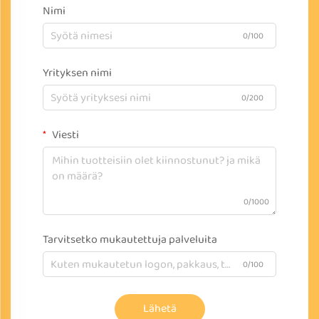
Nimi
0/100
Yrityksen nimi
0/200
Viesti
0/1000
Tarvitsetko mukautettuja palveluita
0/100
Lähetä