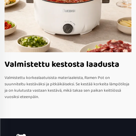
Valmistettu kestosta laadusta
Valmistettu korkealaatuisista materiaaleista, Ramen Pot on
suunniteltu kestäväksi ja pitkäikäiseksi. Se kestää korkeita lämpötiloja
ja on kulutusta vastaan kestävä, mikä takaa sen paikan keittiössä
vuosiksi eteenpäin.