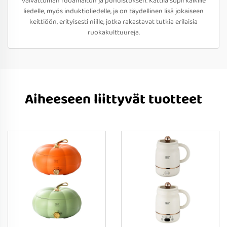
vaivattoman ruoanlaiton ja puhdistuksen. Kattila sopii kaikille
liedelle, myös induktioliedelle, ja on täydellinen lisä jokaiseen
keittiöön, erityisesti niille, jotka rakastavat tutkia erilaisia
ruokakulttuureja.
Aiheeseen liittyvät tuotteet