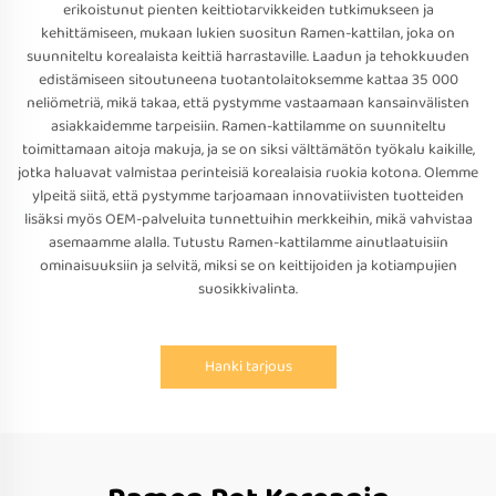
erikoistunut pienten keittiotarvikkeiden tutkimukseen ja
kehittämiseen, mukaan lukien suositun Ramen-kattilan, joka on
suunniteltu korealaista keittiä harrastaville. Laadun ja tehokkuuden
edistämiseen sitoutuneena tuotantolaitoksemme kattaa 35 000
neliömetriä, mikä takaa, että pystymme vastaamaan kansainvälisten
asiakkaidemme tarpeisiin. Ramen-kattilamme on suunniteltu
toimittamaan aitoja makuja, ja se on siksi välttämätön työkalu kaikille,
jotka haluavat valmistaa perinteisiä korealaisia ruokia kotona. Olemme
ylpeitä siitä, että pystymme tarjoamaan innovatiivisten tuotteiden
lisäksi myös OEM-palveluita tunnettuihin merkkeihin, mikä vahvistaa
asemaamme alalla. Tutustu Ramen-kattilamme ainutlaatuisiin
ominaisuuksiin ja selvitä, miksi se on keittijoiden ja kotiampujien
suosikkivalinta.
Hanki tarjous