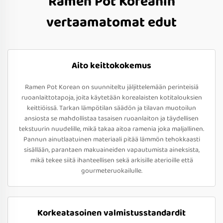
Ramen Pot Koreanin
vertaamatomat edut
Aito keittokokemus
Ramen Pot Korean on suunniteltu jäljittelemään perinteisiä
ruoanlaittotapoja, joita käytetään korealaisten kotitalouksien
keittiöissä. Tarkan lämpötilan säädön ja tilavan muotoilun
ansiosta se mahdollistaa tasaisen ruoanlaiton ja täydellisen
tekstuurin nuudelille, mikä takaa aitoa ramenia joka maljallinen.
Pannun ainutlaatuinen materiaali pitää lämmön tehokkaasti
sisällään, parantaen makuaineiden vapautumista aineksista,
mikä tekee siitä ihanteellisen sekä arkisille aterioille että
gourmeteruokailulle.
Korkeatasoinen valmistusstandardit