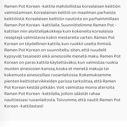
Ramen Pot Korean -kattila mahdollistaa korealaisen keittiön
valmistamisen. Korealainen keittiö on maailman parhaista
keittiöistä. Korealaisen keittiön nautinta on parhaimmillaan
Ramen Pot Korean -kattilalla. Suunnittelimme Ramen Pot -
kattilan niin aloittelijakokkeja kuin kokeneita korealaisia
reseptejä valmistavia kokin mestareita varten. Ramen Pot
Korean on täydellinen kattila, kun ruokkii useita ihmisiä.
Ramen Pot Korean on suunniteltu siten, että nuudelit
kypsyvät tasaisesti eikä ainesosille menetä maku. Ramen Pot
Korean on paras kattila käytettäväksi, kun valmistaa ruokia
muiden ainesosien kanssa, koska et menetä makuja tai
kokemusta ainesosillasi ruoanlaitossa. Kokemuksemme
pienten keittiotarvikkeiden parissa tarkoittaa, että Ramen
Pot Korean kestää pitkään. Voit valmistaa monia aterioita
Ramen Pot Korean -kattilalla, jolloin säästät rahaa
nauttiessasi ruoanlaitosta. Toivomme, että nautit Ramen Pot
Korean -kattilastasi!