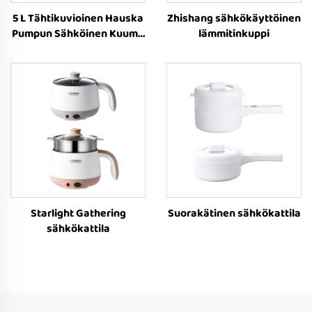
5 L Tähtikuvioinen Hauska
Zhishang sähkökäyttöinen
Pumpun Sähköinen Kuuma
lämmitinkuppi
Pata
Starlight Gathering
Suorakätinen sähkökattila
sähkökattila