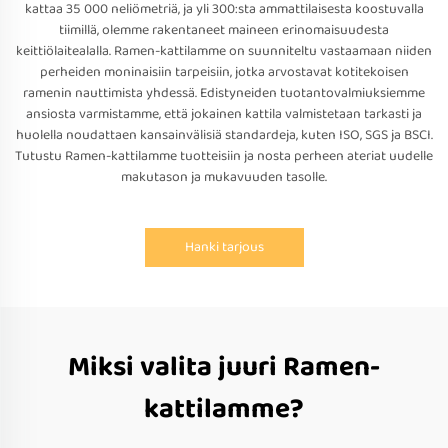
kattaa 35 000 neliömetriä, ja yli 300:sta ammattilaisesta koostuvalla
tiimillä, olemme rakentaneet maineen erinomaisuudesta
keittiölaitealalla. Ramen-kattilamme on suunniteltu vastaamaan niiden
perheiden moninaisiin tarpeisiin, jotka arvostavat kotitekoisen
ramenin nauttimista yhdessä. Edistyneiden tuotantovalmiuksiemme
ansiosta varmistamme, että jokainen kattila valmistetaan tarkasti ja
huolella noudattaen kansainvälisiä standardeja, kuten ISO, SGS ja BSCI.
Tutustu Ramen-kattilamme tuotteisiin ja nosta perheen ateriat uudelle
makutason ja mukavuuden tasolle.
Hanki tarjous
Miksi valita juuri Ramen-
kattilamme?