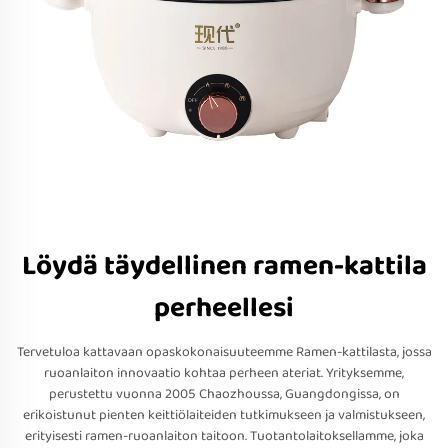
Löydä täydellinen ramen-kattila
perheellesi
Tervetuloa kattavaan opaskokonaisuuteemme Ramen-kattilasta, jossa
ruoanlaiton innovaatio kohtaa perheen ateriat. Yrityksemme,
perustettu vuonna 2005 Chaozhoussa, Guangdongissa, on
erikoistunut pienten keittiölaiteiden tutkimukseen ja valmistukseen,
erityisesti ramen-ruoanlaiton taitoon. Tuotantolaitoksellamme, joka