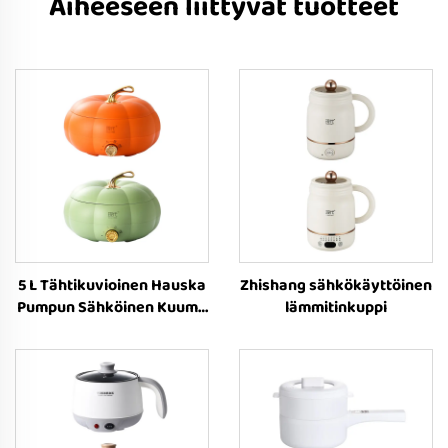
Aiheeseen liittyvät tuotteet
5 L Tähtikuvioinen Hauska
Zhishang sähkökäyttöinen
Pumpun Sähköinen Kuuma
lämmitinkuppi
Pata