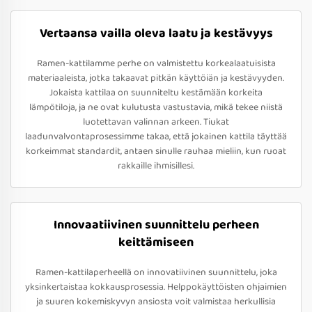
Vertaansa vailla oleva laatu ja kestävyys
Ramen-kattilamme perhe on valmistettu korkealaatuisista
materiaaleista, jotka takaavat pitkän käyttöiän ja kestävyyden.
Jokaista kattilaa on suunniteltu kestämään korkeita
lämpötiloja, ja ne ovat kulutusta vastustavia, mikä tekee niistä
luotettavan valinnan arkeen. Tiukat
laadunvalvontaprosessimme takaa, että jokainen kattila täyttää
korkeimmat standardit, antaen sinulle rauhaa mieliin, kun ruoat
rakkaille ihmisillesi.
Innovaatiivinen suunnittelu perheen
keittämiseen
Ramen-kattilaperheellä on innovatiivinen suunnittelu, joka
yksinkertaistaa kokkausprosessia. Helppokäyttöisten ohjaimien
ja suuren kokemiskyvyn ansiosta voit valmistaa herkullisia