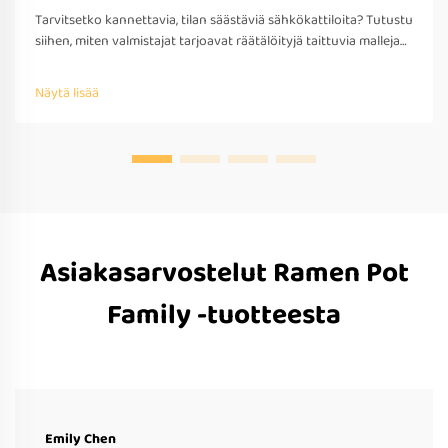
Tarvitsetko kannettavia, tilan säästäviä sähkökattiloita? Tutustu
siihen, miten valmistajat tarjoavat räätälöityjä taittuvia malleja
matkakäyttöön – OEM/ODM-tuki, nopea prototyypitys ja
kansainvälinen yhteensopivuus. Pyydä tarjous jo tänään.
Näytä lisää
Asiakasarvostelut Ramen Pot
Family -tuotteesta
Emily Chen