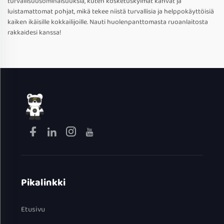
turvallisuusominaisuuksia, kuten kosketuskylmät kahvat ja
luistamattomat pohjat, mikä tekee niistä turvallisia ja helppokäyttöisiä
kaiken ikäisille kokkailijoille. Nauti huolenpanttomasta ruoanlaitosta
rakkaidesi kanssa!
Pikalinkki
Etusivu