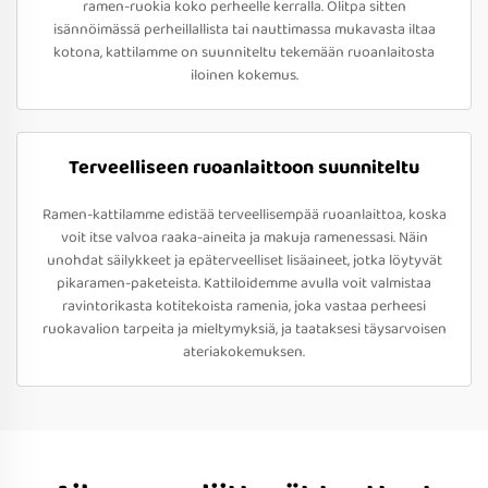
ramen-ruokia koko perheelle kerralla. Olitpa sitten
isännöimässä perheillallista tai nauttimassa mukavasta iltaa
kotona, kattilamme on suunniteltu tekemään ruoanlaitosta
iloinen kokemus.
Terveelliseen ruoanlaittoon suunniteltu
Ramen-kattilamme edistää terveellisempää ruoanlaittoa, koska
voit itse valvoa raaka-aineita ja makuja ramenessasi. Näin
unohdat säilykkeet ja epäterveelliset lisäaineet, jotka löytyvät
pikaramen-paketeista. Kattiloidemme avulla voit valmistaa
ravintorikasta kotitekoista ramenia, joka vastaa perheesi
ruokavalion tarpeita ja mieltymyksiä, ja taataksesi täysarvoisen
ateriakokemuksen.