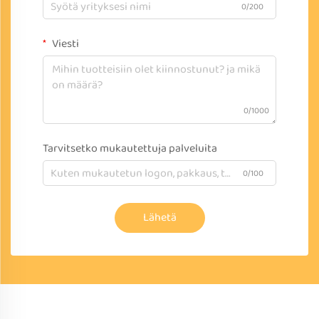
0/200
Viesti
0/1000
Tarvitsetko mukautettuja palveluita
0/100
Lähetä