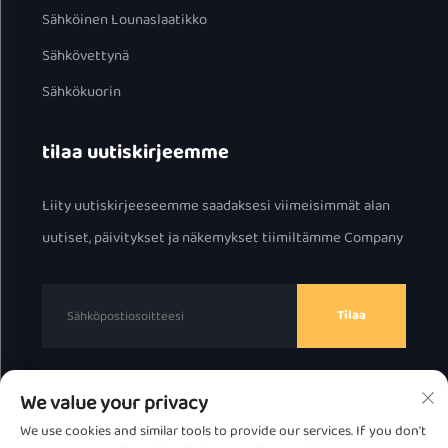
Sähköinen Lounaslaatikko
Sähkövettynä
Sähkökuorin
tilaa uutiskirjeemme
Liity uutiskirjeeseemme saadaksesi viimeisimmät alan
uutiset, päivitykset ja näkemykset tiimiltämme Company
Tilaa
We value your privacy
Tekijänoikeus © 2025 Chaozhou Great Bear Technology
We use cookies and similar tools to provide our services. If you don't
Co., Ltd.
Tietosuojakäytäntö