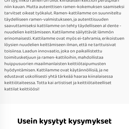
On syy, miksi ramen on ollut kiinalaisen keittiön peruspilari
niin kauan. Mutta autenttisen ramen-kokemuksen saamiseksi
tarvitset oikeat työkalut. Ramen-kattilamme on suunniteltu
täydelliseen ramen-valmistukseen, ja autenttisuuden
saavuttamiseksi kattilamme on tehty täydelliseen al dente -
nuudelien keittämiseen. Kattilamme säilyttävät lämmön
erinomaisesti. Kattilamme ovat myös ei-tahramia, erikoistuen
löysien nuudelien keittämiseen ilman, että ne tarttuisivat
toisiinsa. Laadun innovaatio, joka on paikallistettu
toimitusketjuun ja ramen-kattiloihin, mahdollistaa
huippusuorien maailmanlaisten keittiötaipumusten
hyödyntämisen. Kattilamme ovat käytännöllisiä, ja ne
edustavat uskollisesti yhtä tärkeää haaraa kiinalaisessa
keittiötaiteessa. Totta kai artistiset ja keittiötaiteelliset
kattilat keittiöösi!
Usein kysytyt kysymykset