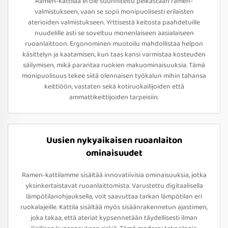
Ramen-kattilaa ei ole suunniteltu pelkästään ramen-
valmistukseen, vaan se sopii monipuolisesti erilaisten
aterioiden valmistukseen. Yrttisestä keitosta paahdetuille
nuudelille asti se soveltuu monenlaiseen aasialaiseen
ruoanlaittoon. Ergonominen muotoilu mahdollistaa helpon
käsittelyn ja kaatamisen, kun taas kansi varmistaa kosteuden
säilymisen, mikä parantaa ruokien makuominaisuuksia. Tämä
monipuolisuus tekee siitä olennaisen työkalun mihin tahansa
keittiöön, vastaten sekä kotiruokailijoiden että
ammattikeittijoiden tarpeisiin.
Uusien nykyaikaisen ruoanlaiton
ominaisuudet
Ramen-kattilamme sisältää innovatiivisia ominaisuuksia, jotka
yksinkertaistavat ruoanlaittomista. Varustettu digitaalisella
lämpötilanohjauksella, voit saavuttaa tarkan lämpötilan eri
ruokalajeille. Kattila sisältää myös sisäänrakennetun ajastimen,
joka takaa, että ateriat kypsennetään täydellisesti ilman