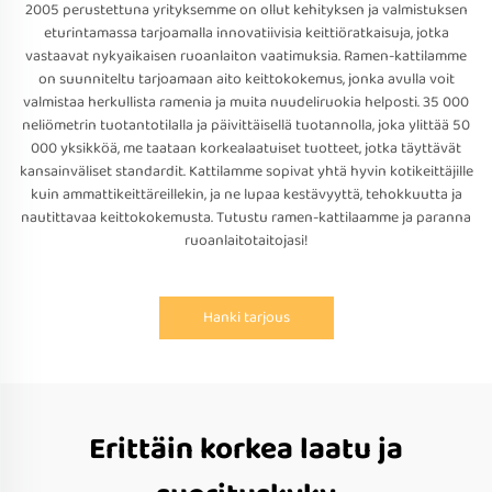
2005 perustettuna yrityksemme on ollut kehityksen ja valmistuksen
eturintamassa tarjoamalla innovatiivisia keittiöratkaisuja, jotka
vastaavat nykyaikaisen ruoanlaiton vaatimuksia. Ramen-kattilamme
on suunniteltu tarjoamaan aito keittokokemus, jonka avulla voit
valmistaa herkullista ramenia ja muita nuudeliruokia helposti. 35 000
neliömetrin tuotantotilalla ja päivittäisellä tuotannolla, joka ylittää 50
000 yksikköä, me taataan korkealaatuiset tuotteet, jotka täyttävät
kansainväliset standardit. Kattilamme sopivat yhtä hyvin kotikeittäjille
kuin ammattikeittäreillekin, ja ne lupaa kestävyyttä, tehokkuutta ja
nautittavaa keittokokemusta. Tutustu ramen-kattilaamme ja paranna
ruoanlaitotaitojasi!
Hanki tarjous
Erittäin korkea laatu ja