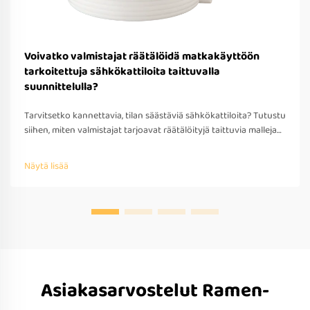
Voivatko valmistajat räätälöidä matkakäyttöön
tarkoitettuja sähkökattiloita taittuvalla
suunnittelulla?
Tarvitsetko kannettavia, tilan säästäviä sähkökattiloita? Tutustu
siihen, miten valmistajat tarjoavat räätälöityjä taittuvia malleja
matkakäyttöön – OEM/ODM-tuki, nopea prototyypitys ja
kansainvälinen yhteensopivuus. Pyydä tarjous jo tänään.
Näytä lisää
Asiakasarvostelut Ramen-