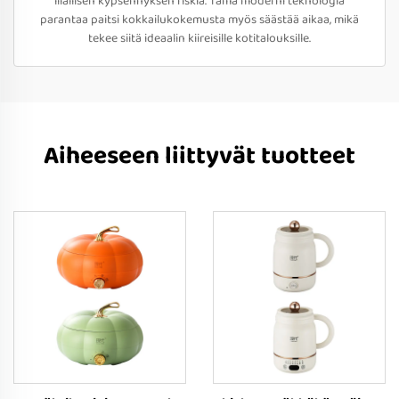
liiallisen kypsennyksen riskiä. Tämä moderni teknologia
parantaa paitsi kokkailukokemusta myös säästää aikaa, mikä
tekee siitä ideaalin kiireisille kotitalouksille.
Aiheeseen liittyvät tuotteet