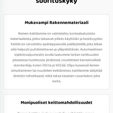
suorituskyky
Mukavampi Rakennemateriaali
Ramen-kattilamme on valmistettu korkealaatuisista
materiaaleista, jotka takaavat pitkän käyttöiän ja kestävyyden.
Kattila on varustettu epäteippaavalla päällysteellä, joka tekee
siitä helposti puhdistettavan ja ylläpidettävän. Automaattisen
injektiovaipumostin avulla taatumme tarkan tarkkuuden
jokaisessa tuotetussa yksikössä, noudattaen kansainvälisiä
standardeja, kuten ISO:ta ja SGS:ää. Olipa kyseessä liemen
simuttaminen tai nuudelien keittäminen, kattilamme säilyttää
lämmön tehokkaasti, mikä takaa tasaisen ruoanlaiton joka
kerta.
Monipuoliset keittomahdollisuudet