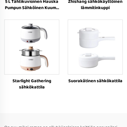
5 L Tähtikuvioinen Hauska
Zhishang sähkökäyttöinen
Pumpun Sähköinen Kuuma
lämmitinkuppi
Pata
Starlight Gathering
Suorakätinen sähkökattila
sähkökattila