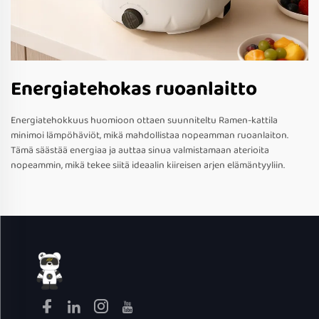
Energiatehokas ruoanlaitto
Energiatehokkuus huomioon ottaen suunniteltu Ramen-kattila
minimoi lämpöhäviöt, mikä mahdollistaa nopeamman ruoanlaiton.
Tämä säästää energiaa ja auttaa sinua valmistamaan aterioita
nopeammin, mikä tekee siitä ideaalin kiireisen arjen elämäntyyliin.