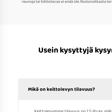
reunoja tai bibliotecaa ei enää ole. Rostonsitkasta t
Usein kysyttyjä kys
Mikä on keittolevyn tilavuus?
Keittolevymme tilavuus on 1,5 litraa, mi