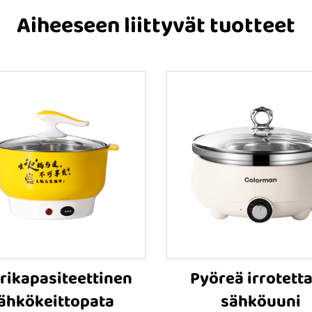
Aiheeseen liittyvät tuotteet
rikapasiteettinen
Pyöreä irrotett
ähkökeittopata
sähköuuni