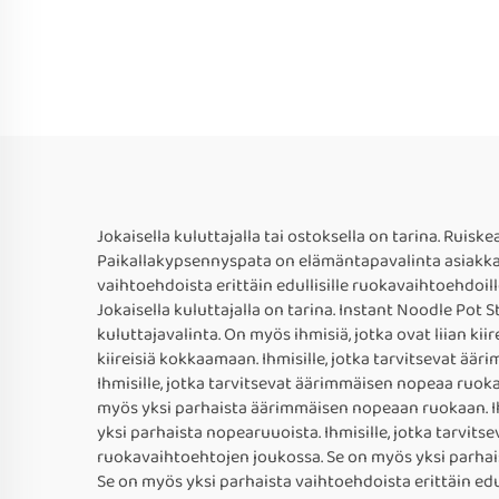
Jokaisella kuluttajalla tai ostoksella on tarina. Rui
Paikallakypsennyspata on elämäntapavalinta asiakkail
vaihtoehdoista erittäin edullisille ruokavaihtoehdoille
Jokaisella kuluttajalla on tarina. Instant Noodle Pot 
kuluttajavalinta. On myös ihmisiä, jotka ovat liian kii
kiireisiä kokkaamaan. Ihmisille, jotka tarvitsevat ää
Ihmisille, jotka tarvitsevat äärimmäisen nopeaa ruoka
myös yksi parhaista äärimmäisen nopeaan ruokaan. Ihm
yksi parhaista nopearuuoista. Ihmisille, jotka tarvit
ruokavaihtoehtojen joukossa. Se on myös yksi parhai
Se on myös yksi parhaista vaihtoehdoista erittäin edul