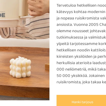
Tervetuloa hetkellisen nood
kätevyys kohtaa modernin 
ja nopeaa ruisikromista va
ansiosta. Vuonna 2005 Ch
olemme nousseet johtavaksi 
tutkimuksessa ja valmistu
ylpeitä tarjotessamme korke
hetkellisen noodin kattilo
kiireisten yksilöiden ja per
herkullisia aterioita laad
000 neliömetriä, mikä takaa
50 000 yksikköä. Jokainen 
ruisikromista, joka takaa 
Hanki tarjous