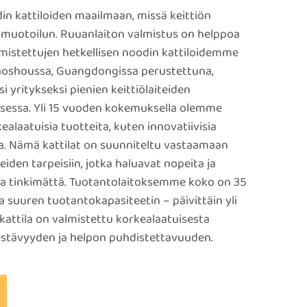
in kattiloiden maailmaan, missä keittiön
muotoilun. Ruuanlaiton valmistus on helppoa
lmistettujen hetkellisen noodin kattiloidemme
aoshoussa, Guangdongissa perustettuna,
yritykseksi pienien keittiölaiteiden
ksessa. Yli 15 vuoden kokemuksella olemme
alaatuisia tuotteita, kuten innovatiivisia
ita. Nämä kattilat on suunniteltu vastaamaan
heiden tarpeisiin, jotka haluavat nopeita ja
usta tinkimättä. Tuotantolaitoksemme koko on 35
 suuren tuotantokapasiteetin – päivittäin yli
kattila on valmistettu korkealaatuisesta
kestävyyden ja helpon puhdistettavuuden.