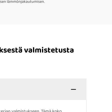
asaisen lämmönjakautumisen.
ksestä valmistetusta
aterian valmistukseen. Tämä koko