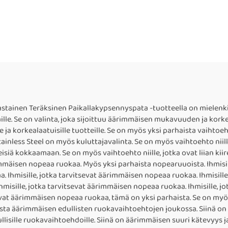
skeastainen Teräksinen Paikallakypsennyspata -tuotteella on mielen
le. Se on valinta, joka sijoittuu äärimmäisen mukavuuden ja kork
 ja korkealaatuisille tuotteille. Se on myös yksi parhaista vaihtoeh
Stainless Steel on myös kuluttajavalinta. Se on myös vaihtoehto niill
reisiä kokkaamaan. Se on myös vaihtoehto niille, jotka ovat liian ki
rimmäisen nopeaa ruokaa. Myös yksi parhaista nopearuuoista. Ihmisi
a. Ihmisille, jotka tarvitsevat äärimmäisen nopeaa ruokaa. Ihmisill
isille, jotka tarvitsevat äärimmäisen nopeaa ruokaa. Ihmisille, 
sevat äärimmäisen nopeaa ruokaa, tämä on yksi parhaista. Se on my
sta äärimmäisen edullisten ruokavaihtoehtojen joukossa. Siinä on
lisille ruokavaihtoehdoille. Siinä on äärimmäisen suuri kätevyys ja