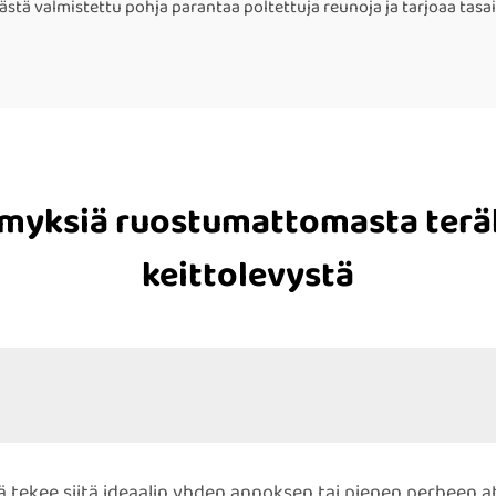
erästä valmistettu pohja parantaa poltettuja reunoja ja tarjoaa t
ymyksiä ruostumattomasta terä
keittolevystä
kä tekee siitä ideaalin yhden annoksen tai pienen perheen 