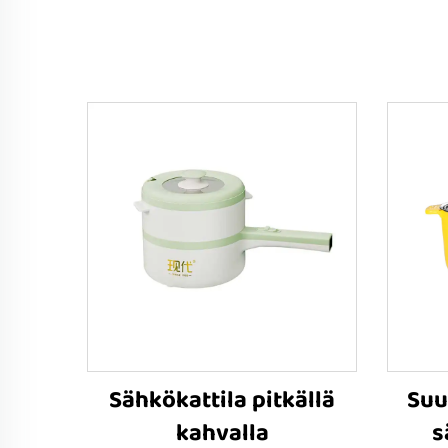
Sähkökattila pitkällä
Suu
kahvalla
s