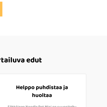
tailuva edut
Helppo puhdistaa ja
huoltaa
Sähköinen Noodle Pot Mini on suunniteltu