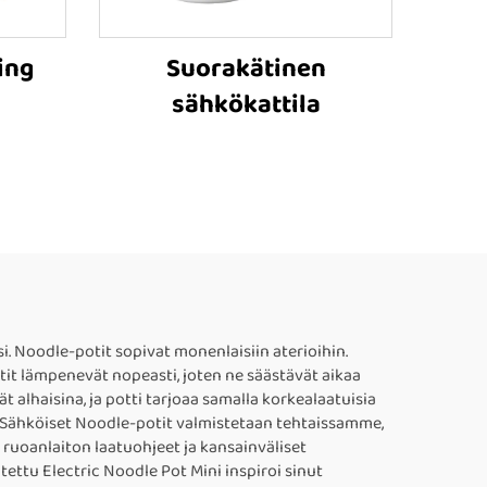
ing
Suorakätinen
sähkökattila
. Noodle-potit sopivat monenlaisiin aterioihin.
otit lämpenevät nopeasti, joten ne säästävät aikaa
alhaisina, ja potti tarjoaa samalla korkealaatuisia
n. Sähköiset Noodle-potit valmistetaan tehtaissamme,
ruoanlaiton laatuohjeet ja kansainväliset
ettu Electric Noodle Pot Mini inspiroi sinut