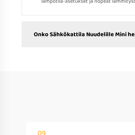
lämpötila-asetukset ja nopeat lämmitysom
Onko Sähkökattila Nuudelille Mini h
09