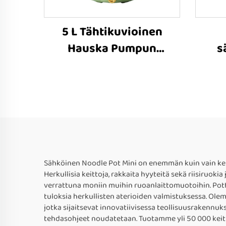
5 L Tähtikuvioinen
Hauska Pumpun
s
Sähköinen Kuuma Pata
Sähköinen Noodle Pot Mini on enemmän kuin vain keitt
Herkullisia keittoja, rakkaita hyyteitä sekä riisiruok
verrattuna moniin muihin ruoanlaittomuotoihin. Potti
tuloksia herkullisten aterioiden valmistuksessa. Ole
jotka sijaitsevat innovatiivisessa teollisuusrakenn
tehdasohjeet noudatetaan. Tuotamme yli 50 000 keittot