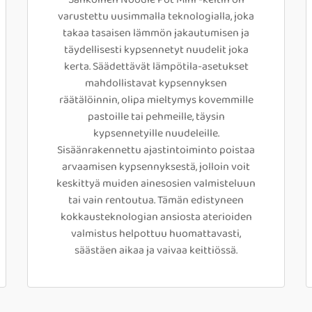
varustettu uusimmalla teknologialla, joka
takaa tasaisen lämmön jakautumisen ja
täydellisesti kypsennetyt nuudelit joka
kerta. Säädettävät lämpötila-asetukset
mahdollistavat kypsennyksen
räätälöinnin, olipa mieltymys kovemmille
pastoille tai pehmeille, täysin
kypsennetyille nuudeleille.
Sisäänrakennettu ajastintoiminto poistaa
arvaamisen kypsennyksestä, jolloin voit
keskittyä muiden ainesosien valmisteluun
tai vain rentoutua. Tämän edistyneen
kokkausteknologian ansiosta aterioiden
valmistus helpottuu huomattavasti,
säästäen aikaa ja vaivaa keittiössä.