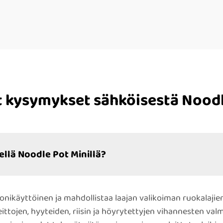
t kysymykset sähköisestä Noodl
ellä Noodle Pot Minillä?
nikäyttöinen ja mahdollistaa laajan valikoiman ruokalajien
eittojen, hyyteiden, riisin ja höyrytettyjen vihannesten va