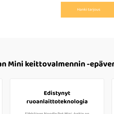
Hanki tarjous
an Mini keittovalmennin -epäver
Edistynyt
ruoanlaittoteknologia
Sähköinen Noodle Pot Mini -keitin on