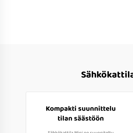
Sähkökattil
Kompakti suunnittelu
tilan säästöön
Sähkökattila Mini on suunniteltu