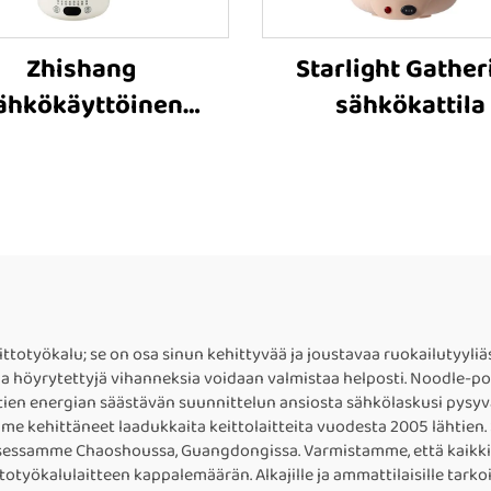
Zhishang
Starlight Gather
ähkökäyttöinen
sähkökattila
lämmitinkuppi
otyökalu; se on osa sinun kehittyvää ja joustavaa ruokailutyyliäsi
ia ja höyrytettyjä vihanneksia voidaan valmistaa helposti. Noodle-p
en energian säästävän suunnittelun ansiosta sähkölaskusi pysyvät 
mme kehittäneet laadukkaita keittolaitteita vuodesta 2005 lähtie
uksessamme Chaoshoussa, Guangdongissa. Varmistamme, että kaikki 
yökalulaitteen kappalemäärän. Alkajille ja ammattilaisille tarkoit