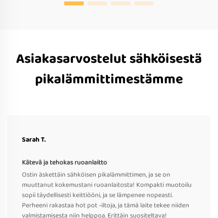
Asiakasarvostelut sähköisestä
pikalämmittimestämme
Sarah T.
Kätevä ja tehokas ruoanlaitto
Ostin äskettäin sähköisen pikalämmittimen, ja se on
muuttanut kokemustani ruoanlaitosta! Kompakti muotoilu
sopii täydellisesti keittiööni, ja se lämpenee nopeasti.
Perheeni rakastaa hot pot -iltoja, ja tämä laite tekee niiden
valmistamisesta niin helppoa. Erittäin suositeltava!