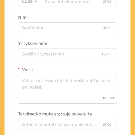
Code
0/100
Nimi
0/100
Yrityksen nimi
0/200
Viesti
0/1000
Tarvitsetko mukautettuja palveluita
0/100