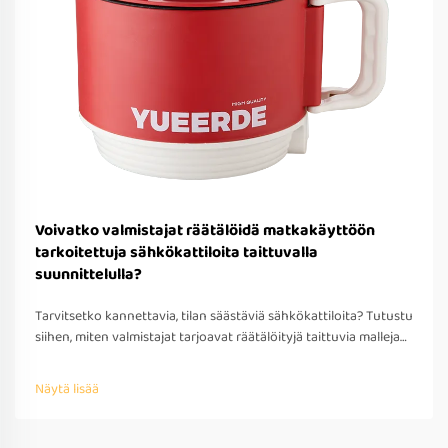
Voivatko valmistajat räätälöidä matkakäyttöön
tarkoitettuja sähkökattiloita taittuvalla
suunnittelulla?
Tarvitsetko kannettavia, tilan säästäviä sähkökattiloita? Tutustu
siihen, miten valmistajat tarjoavat räätälöityjä taittuvia malleja
matkakäyttöön – OEM/ODM-tuki, nopea prototyypitys ja
kansainvälinen yhteensopivuus. Pyydä tarjous jo tänään.
Näytä lisää