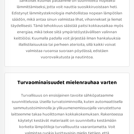
Sähköiset kuumat pataamme on suunniteltu nopeaksi
lämmittämiseksi, jotta voit nauttia suosikkiruoistaan heti.
Edistynyt lämmitysteknologia mahdollistaa nopean lämpötilan
säädön, mikä antaa sinun valmistaa lihat, vihannekset ja liemat
täydellisesti. Tämä tehokkuus säästää paitsi kokkausaikaa myös
energiaa, mikä tekee siitä ympäristöystävällisen valinnan
keittiöösi. Kuumalla padalla voit järjestää ilman hankaluuksia
illallistilaisuuksia tai perheen aterioita, sillä kaikki voivat
valmistaa ruoansa suoraan pöydässä, edistäen
vuorovaikutusta ja nautintoa.
Turvaominaisuudet mielenrauhaa varten
Turvallisuus on ensisijainen tavoite sähköpataamme
suunnittelussa. Useilla turvatoiminnoilla, kuten automaattisella
sammutustoiminnolla ja ylikuumenemissuojalla varustettuna
laitteemme takaa huolittoman kokkakokemuksen. Rakenteessa
käytetyt kestävät materiaalit on suunniteltu kestämään
korkeita lämpötiloja turvallisuutta vaarantamatta. Voit
valmistaa ruokia luottavaisin mielin tietäen, että