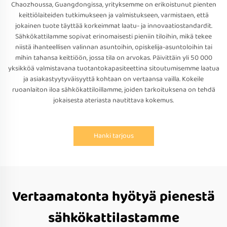
Chaozhoussa, Guangdongissa, yrityksemme on erikoistunut pienten
keittiölaiteiden tutkimukseen ja valmistukseen, varmistaen, että
jokainen tuote täyttää korkeimmat laatu- ja innovaatiostandardit.
Sähkökattilamme sopivat erinomaisesti pieniin tiloihin, mikä tekee
niistä ihanteellisen valinnan asuntoihin, opiskelija-asuntoloihin tai
mihin tahansa keittiöön, jossa tila on arvokas. Päivittäin yli 50 000
yksikköä valmistavana tuotantokapasiteettina sitoutumisemme laatua
ja asiakastyytyväisyyttä kohtaan on vertaansa vailla. Kokeile
ruoanlaiton iloa sähkökattiloillamme, joiden tarkoituksena on tehdä
jokaisesta ateriasta nautittava kokemus.
Hanki tarjous
Vertaamatonta hyötyä pienestä
sähkökattilastamme