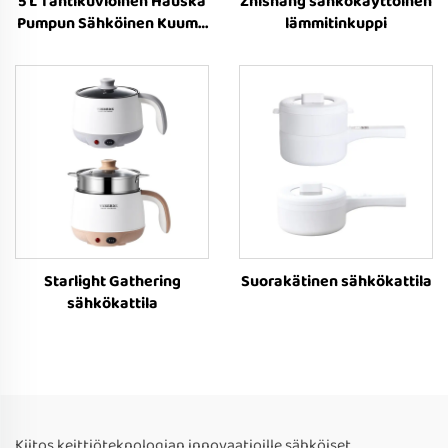
5 L Tähtikuvioinen Hauska
Zhishang sähkökäyttöinen
Pumpun Sähköinen Kuuma
lämmitinkuppi
Pata
Starlight Gathering
Suorakätinen sähkökattila
sähkökattila
Kiitos keittiöteknologian innovaatioille sähköiset