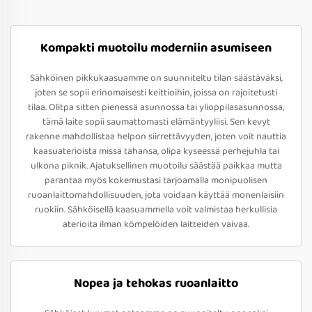
Kompakti muotoilu moderniin asumiseen
Sähköinen pikkukaasuamme on suunniteltu tilan säästäväksi,
joten se sopii erinomaisesti keittioihin, joissa on rajoitetusti
tilaa. Olitpa sitten pienessä asunnossa tai ylioppilasasunnossa,
tämä laite sopii saumattomasti elämäntyyliisi. Sen kevyt
rakenne mahdollistaa helpon siirrettävyyden, joten voit nauttia
kaasuaterioista missä tahansa, olipa kyseessä perhejuhla tai
ulkona piknik. Ajatuksellinen muotoilu säästää paikkaa mutta
parantaa myös kokemustasi tarjoamalla monipuolisen
ruoanlaittomahdollisuuden, jota voidaan käyttää monenlaisiin
ruokiin. Sähköisellä kaasuammella voit valmistaa herkullisia
aterioita ilman kömpelöiden laitteiden vaivaa.
Nopea ja tehokas ruoanlaitto