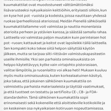
kuumakattilat ovat muodostuneet välttämättömäksi
lisävarusteeksi nykyaikaisiin keittiöihin, erityisesti silloin, kun
on kyse hot pot -ruoista ja kodeista, joissa nautitaan yhdessä
ruokaa (perheellisissä aterioissa). Meidän Pienellä sähköisellä
kuumakattilallamme voit valmistaa ja nauttia monenlaisia
aterioita perheen ja ystävien kanssa, ja säästää samalla rahaa.
Laitteella voi valmistaa paljon muutakin kuin perinteisen hot
pot -ruoan; kattaukset ja keitot ovat lapsileikki tällä laitteella.
Sen kompakti koko tekee siitä helpon säilyttää käytön
jälkeen, mutta se tarjoaa silti riittävän valmistuskapasiteetin
useille ihmisille. Yksi sen parhaista ominaisuuksista on
helppo käytettävyys; kytke vain virtajohto pistorasiaan,
valitse lämpötila, ja ruoanlaitto voi alkaa heti! Mukaan kuuluu
myös muita ominaisuuksia, kuten korkealaatuinen käsityö,
joka takaa, että jokainen sähköinen kuumakattila on
valmistettu parhaista materiaaleista ja täyttää vaatimukset,
ja että tuotteet on testattu ja sertifioitu CE-, CB- ja FDA-
standardeihin. Tämä sähköinen kuumakattila sopii
erinomaisesti sekä kokeneille että aloitteleville kotikokille ja
on keskeinen osa nykyaikaisen kotiruuan nopeuttamisessa.