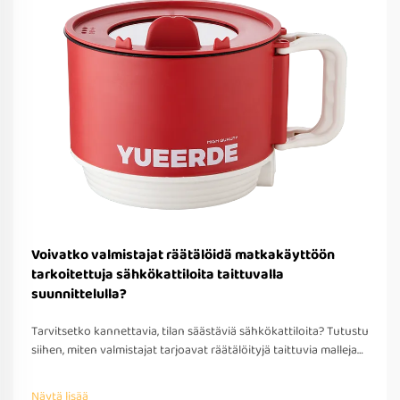
Voivatko valmistajat räätälöidä matkakäyttöön
tarkoitettuja sähkökattiloita taittuvalla
suunnittelulla?
Tarvitsetko kannettavia, tilan säästäviä sähkökattiloita? Tutustu
siihen, miten valmistajat tarjoavat räätälöityjä taittuvia malleja
matkakäyttöön – OEM/ODM-tuki, nopea prototyypitys ja
kansainvälinen yhteensopivuus. Pyydä tarjous jo tänään.
Näytä lisää