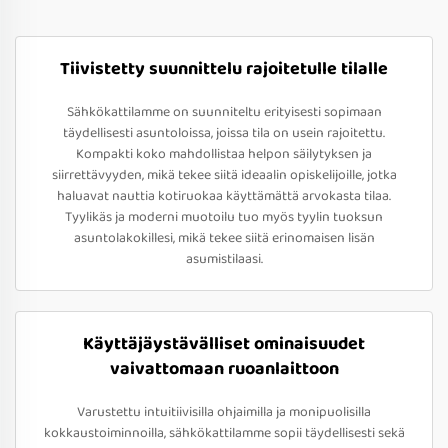
Tiivistetty suunnittelu rajoitetulle tilalle
Sähkökattilamme on suunniteltu erityisesti sopimaan
täydellisesti asuntoloissa, joissa tila on usein rajoitettu.
Kompakti koko mahdollistaa helpon säilytyksen ja
siirrettävyyden, mikä tekee siitä ideaalin opiskelijoille, jotka
haluavat nauttia kotiruokaa käyttämättä arvokasta tilaa.
Tyylikäs ja moderni muotoilu tuo myös tyylin tuoksun
asuntolakokillesi, mikä tekee siitä erinomaisen lisän
asumistilaasi.
Käyttäjäystävälliset ominaisuudet
vaivattomaan ruoanlaittoon
Varustettu intuitiivisilla ohjaimilla ja monipuolisilla
kokkaustoiminnoilla, sähkökattilamme sopii täydellisesti sekä