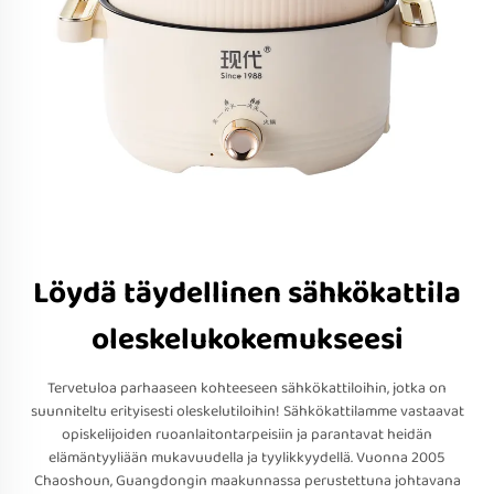
Löydä täydellinen sähkökattila
oleskelukokemukseesi
Tervetuloa parhaaseen kohteeseen sähkökattiloihin, jotka on
suunniteltu erityisesti oleskelutiloihin! Sähkökattilamme vastaavat
opiskelijoiden ruoanlaitontarpeisiin ja parantavat heidän
elämäntyyliään mukavuudella ja tyylikkyydellä. Vuonna 2005
Chaoshoun, Guangdongin maakunnassa perustettuna johtavana