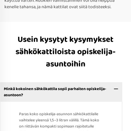
käyttöä varten. Ruokien valmistaminen voi olla helppoa
kenelle tahansa, ja nämä kattilat ovat siitä todisteeksi.
Usein kysytyt kysymykset
sähkökattiloista opiskelija-
asuntoihin
Minkä kokoinen sähkökattila sopii parhaiten opiskelija-
asuntoon?
Paras koko opiskelija-asunnon sähkökattilalle
vaihtelee yleensä 1,5–3 litran välillä. Tämä koko
on riittävän kompakti sopimaan rajoitetulle