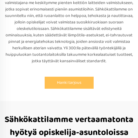
valmistajana me keskitymme pienten keittiön laitteiden valmistukseen,
jotka sopivat erinomaisesti pieniin asumistiloihin. Sähkökattilamme on
suunniteltu niin, että ruoanlaitto on helppoa, tehokasta ja nautittavaa,
jolloin opiskelijat voivat valmistaa suosikkiruokiaan suoraan
oleskelutiloissaan. Sähkökattilamme sisältävät edistyneitä
ominaisuuksia, kuten säädettävät lämpötila-asetukset, ei-tahrautuvat
pinnat ja energiatehokas teknologia, joiden ansiosta voit valmistaa
herkullisen aterian vaivatta. Yli 300:lla pätevällä työntekijällä ja
huippuluokan tuotantolaitoksilla takuumme korkealaatuiset tuotteet,
jotka täyttävät kansainväliset standardit.
Hanki tarjous
Sähkökattilamme vertaamatonta
hyötyä opiskelija-asuntoloissa