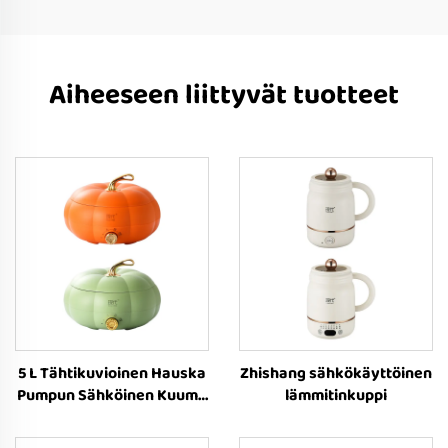
Aiheeseen liittyvät tuotteet
5 L Tähtikuvioinen Hauska
Zhishang sähkökäyttöinen
Pumpun Sähköinen Kuuma
lämmitinkuppi
Pata