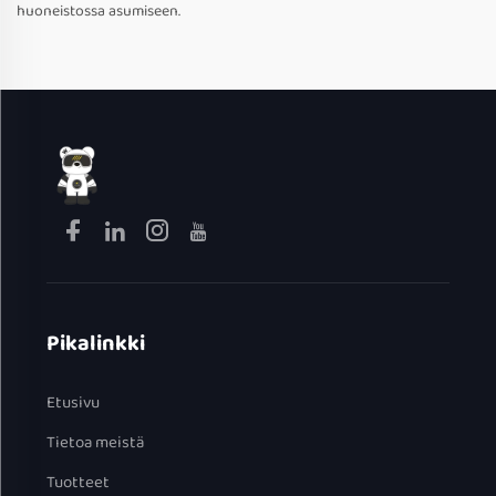
huoneistossa asumiseen.
Pikalinkki
Etusivu
Tietoa meistä
Tuotteet