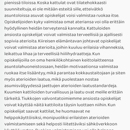
pienissä tiloissa. Koska kattulat ovat tilatehokkaasti
suunniteltuja, ei ole mitään esteitä sille, etteivätkö
asuntoloissa asuvat opiskelijat voisi valmistaa ruokaa itse.
Opiskelijoiden kyky valmistaa omat ateriansa voi olla erittäin
hyödyllinen heidän terveytensä kannalta. Kattuloiden
ansiosta opiskelijat voivat valmistaa terveellisiä ja ajallisesti
sopivia aterioita. Kiireisen elämäntavan johtavat opiskelijat
voivat valmistaa aterioita, joihin kuuluu erilaisia vihanneksia,
leikattua lihaa ja terveellisiä hiilihydraatteja. Kun
opiskelijoilla on oma henkilökohtainen keittolaitteensa
asuntolahuoneistossaan, heidän motivaationsa valmistaa
ruokaa itse lisääntyy, mikä parantaa kokkaustaitojaan ja siten
myös aterioiden laatua, mikä puolestaan nostaa
asumisväljyydessä jaettujen aterioiden laatustandardeja.
Kuumien kattiloiden turvallisuus ja laatu ovat meille erittäin
tärkeitä. Tiukkojen valvontatoimiemme ansiosta opiskelijat
voivat käyttää näitä kattiloita täysin luottaen niihin. Kun
opiskelijat saavat kattilat, he huomaavat ne
helppokäyttöisiksi, monipuoliksi erilaisten aterioiden
valmistamiseen sekä helposti liitettäviksi sähköverkkoon