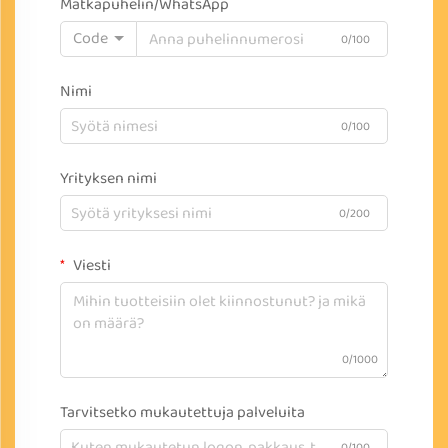
Matkapuhelin/WhatsApp
Code
0/100
Nimi
0/100
Yrityksen nimi
0/200
Viesti
0/1000
Tarvitsetko mukautettuja palveluita
0/100