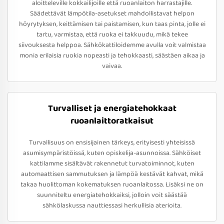
aloitteleville kokkailijoille että ruoanlaiton harrastajille.
Säädettävät lämpötila-asetukset mahdollistavat helpon
höyrytyksen, keittämisen tai paistamisen, kun taas pinta, jolle ei
tartu, varmistaa, että ruoka ei takkuudu, mikä tekee
siivouksesta helppoa. Sähkökattiloidemme avulla voit valmistaa
monia erilaisia ruokia nopeasti ja tehokkaasti, säästäen aikaa ja
vaivaa.
Turvalliset ja energiatehokkaat
ruoanlaittoratkaisut
Turvallisuus on ensisijainen tärkeys, erityisesti yhteisissä
asumisympäristöissä, kuten opiskelija-asunnoissa. Sähköiset
kattilamme sisältävät rakennetut turvatoiminnot, kuten
automaattisen sammutuksen ja lämpöä kestävät kahvat, mikä
takaa huolittoman kokematuksen ruoanlaitossa. Lisäksi ne on
suunniteltu energiatehokkaiksi, jolloin voit säästää
sähkölaskussa nauttiessasi herkullisia aterioita.