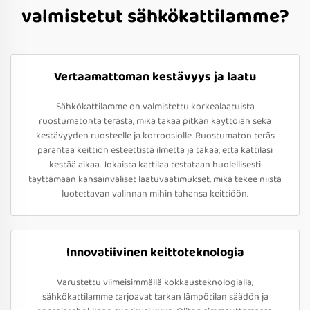
valmistetut sähkökattilamme?
Vertaamattoman kestävyys ja laatu
Sähkökattilamme on valmistettu korkealaatuista
ruostumatonta terästä, mikä takaa pitkän käyttöiän sekä
kestävyyden ruosteelle ja korroosiolle. Ruostumaton teräs
parantaa keittiön esteettistä ilmettä ja takaa, että kattilasi
kestää aikaa. Jokaista kattilaa testataan huolellisesti
täyttämään kansainväliset laatuvaatimukset, mikä tekee niistä
luotettavan valinnan mihin tahansa keittiöön.
Innovatiivinen keittoteknologia
Varustettu viimeisimmällä kokkausteknologialla,
sähkökattilamme tarjoavat tarkan lämpötilan säädön ja