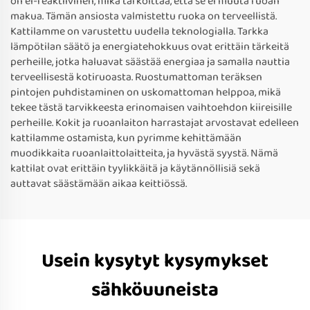
on ei-reaktiivinen, mikä tarkoittaa, että se ei muuta ruoan
makua. Tämän ansiosta valmistettu ruoka on terveellistä.
Kattilamme on varustettu uudella teknologialla. Tarkka
lämpötilan säätö ja energiatehokkuus ovat erittäin tärkeitä
perheille, jotka haluavat säästää energiaa ja samalla nauttia
terveellisestä kotiruoasta. Ruostumattoman teräksen
pintojen puhdistaminen on uskomattoman helppoa, mikä
tekee tästä tarvikkeesta erinomaisen vaihtoehdon kiireisille
perheille. Kokit ja ruoanlaiton harrastajat arvostavat edelleen
kattilamme ostamista, kun pyrimme kehittämään
muodikkaita ruoanlaittolaitteita, ja hyvästä syystä. Nämä
kattilat ovat erittäin tyylikkäitä ja käytännöllisiä sekä
auttavat säästämään aikaa keittiössä.
Usein kysytyt kysymykset
sähköuuneista