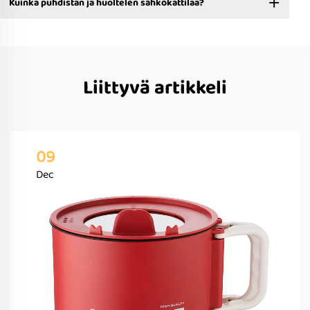
Kuinka puhdistan ja huoltelen sähkökattilaa?
Liittyvä artikkeli
09
Dec