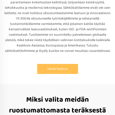
parantamaan kokemustasi keittiössä, tarjoamaan kestävyyttä,
tehokkuutta ja modernia teknologiaa. Sähkökattilamme eivät ole vain
laitteita; ne ovat todistus sitoutumisestamme laatuun ja innovaatioon.
Yli 300:lla sitoutuneella työntekijällämme ja edistyneillä
tuotantotiloillamme varmistamme, että jokainen kattila täyttää
kansainväliset laatuvaatimukset, kuten ISO- ja FDA-sertifiointien
vaatimukset. Tuotteemme on suunniteltu palvelemaan globaalia
yleisöä, mikä tekee niistä täydellisen valinnan kotitalouksille kaikkialla
Kaakkois-Aasiassa, Euroopassa ja Amerikassa. Tutustu
sähkökattiloihimme ja löydä, kuinka ne voivat muuttaa ruoanlaittoasi.
Hanki tarjous
Miksi valita meidän
ruostumattomasta teräksestä