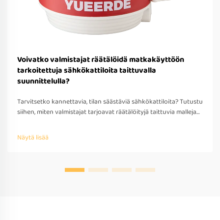
Voivatko valmistajat räätälöidä matkakäyttöön
tarkoitettuja sähkökattiloita taittuvalla
suunnittelulla?
Tarvitsetko kannettavia, tilan säästäviä sähkökattiloita? Tutustu
siihen, miten valmistajat tarjoavat räätälöityjä taittuvia malleja
matkakäyttöön – OEM/ODM-tuki, nopea prototyypitys ja
kansainvälinen yhteensopivuus. Pyydä tarjous jo tänään.
Näytä lisää