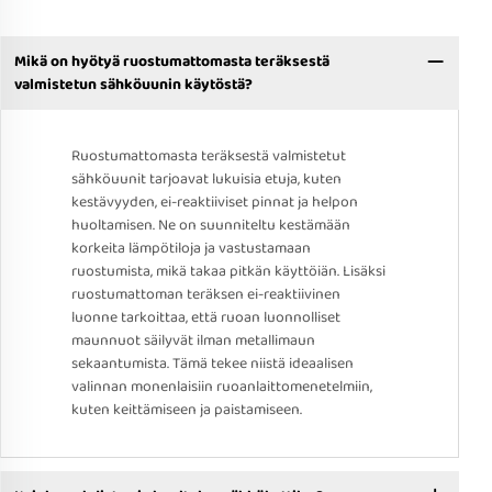
Mikä on hyötyä ruostumattomasta teräksestä
valmistetun sähköuunin käytöstä?
Ruostumattomasta teräksestä valmistetut
sähköuunit tarjoavat lukuisia etuja, kuten
kestävyyden, ei-reaktiiviset pinnat ja helpon
huoltamisen. Ne on suunniteltu kestämään
korkeita lämpötiloja ja vastustamaan
ruostumista, mikä takaa pitkän käyttöiän. Lisäksi
ruostumattoman teräksen ei-reaktiivinen
luonne tarkoittaa, että ruoan luonnolliset
maunnuot säilyvät ilman metallimaun
sekaantumista. Tämä tekee niistä ideaalisen
valinnan monenlaisiin ruoanlaittomenetelmiin,
kuten keittämiseen ja paistamiseen.