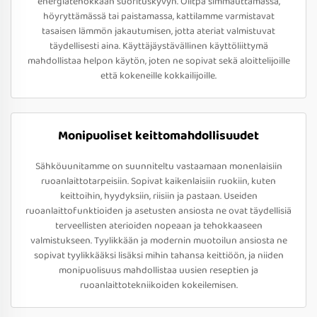
energiatehokkaan suorituskyvyn. Olitpa simmauttamassa,
höyryttämässä tai paistamassa, kattilamme varmistavat
tasaisen lämmön jakautumisen, jotta ateriat valmistuvat
täydellisesti aina. Käyttäjäystävällinen käyttöliittymä
mahdollistaa helpon käytön, joten ne sopivat sekä aloittelijoille
että kokeneille kokkailijoille.
Monipuoliset keittomahdollisuudet
Sähköuunitamme on suunniteltu vastaamaan monenlaisiin
ruoanlaittotarpeisiin. Sopivat kaikenlaisiin ruokiin, kuten
keittoihin, hyydyksiin, riisiin ja pastaan. Useiden
ruoanlaittofunktioiden ja asetusten ansiosta ne ovat täydellisiä
terveellisten aterioiden nopeaan ja tehokkaaseen
valmistukseen. Tyylikkään ja modernin muotoilun ansiosta ne
sopivat tyylikkääksi lisäksi mihin tahansa keittiöön, ja niiden
monipuolisuus mahdollistaa uusien reseptien ja
ruoanlaittotekniikoiden kokeilemisen.