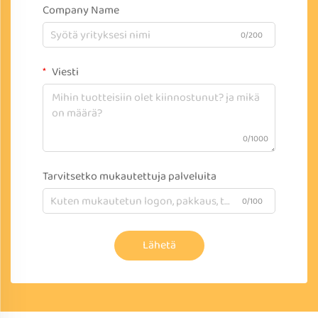
Company Name
0/200
Viesti
0/1000
Tarvitsetko mukautettuja palveluita
0/100
Lähetä