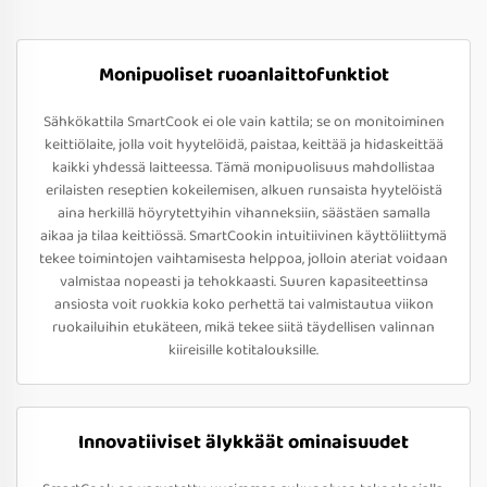
Monipuoliset ruoanlaittofunktiot
Sähkökattila SmartCook ei ole vain kattila; se on monitoiminen
keittiölaite, jolla voit hyytelöidä, paistaa, keittää ja hidaskeittää
kaikki yhdessä laitteessa. Tämä monipuolisuus mahdollistaa
erilaisten reseptien kokeilemisen, alkuen runsaista hyytelöistä
aina herkillä höyrytettyihin vihanneksiin, säästäen samalla
aikaa ja tilaa keittiössä. SmartCookin intuitiivinen käyttöliittymä
tekee toimintojen vaihtamisesta helppoa, jolloin ateriat voidaan
valmistaa nopeasti ja tehokkaasti. Suuren kapasiteettinsa
ansiosta voit ruokkia koko perhettä tai valmistautua viikon
ruokailuihin etukäteen, mikä tekee siitä täydellisen valinnan
kiireisille kotitalouksille.
Innovatiiviset älykkäät ominaisuudet