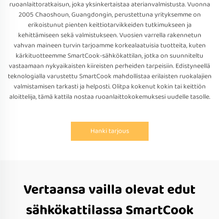
ruoanlaittoratkaisun, joka yksinkertaistaa aterianvalmistusta. Vuonna
2005 Chaoshoun, Guangdongin, perustettuna yrityksemme on
erikoistunut pienten keittiotarvikkeiden tutkimukseen ja
kehittämiseen sekä valmistukseen. Vuosien varrella rakennetun
vahvan maineen turvin tarjoamme korkealaatuisia tuotteita, kuten
kärkituotteemme SmartCook-sähkökattilan, jotka on suunniteltu
vastaamaan nykyaikaisten kiireisten perheiden tarpeisiin. Edistyneellä
teknologialla varustettu SmartCook mahdollistaa erilaisten ruokalajien
valmistamisen tarkasti ja helposti. Olitpa kokenut kokin tai keittiön
aloittelija, tämä kattila nostaa ruoanlaittokokemuksesi uudelle tasolle.
Hanki tarjous
Vertaansa vailla olevat edut
sähkökattilassa SmartCook