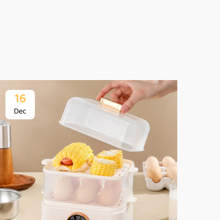
16
1
Dec
De