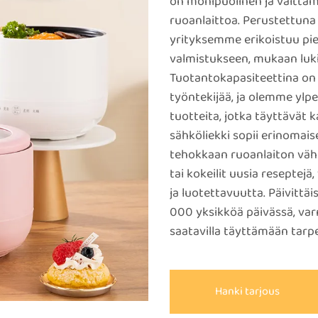
on monipuolinen ja välttäm
ruoanlaittoa. Perustettun
yrityksemme erikoistuu pie
valmistukseen, mukaan luki
Tuotantokapasiteettina on 
työntekijää, ja olemme ylpe
tuotteita, jotka täyttävät 
sähköliekki sopii erinomaises
tehokkaan ruoanlaiton vähi
tai kokeilit uusia reseptej
ja luotettavuutta. Päivittä
000 yksikköä päivässä, var
saatavilla täyttämään tarpe
Hanki tarjous