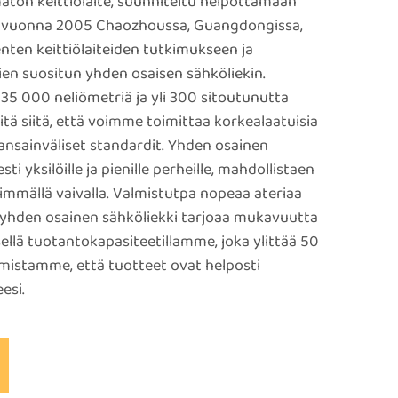
ätön keittiölaite, suunniteltu helpottamaan
a vuonna 2005 Chaozhoussa, Guangdongissa,
nten keittiölaiteiden tutkimukseen ja
en suositun yhden osaisen sähköliekin.
35 000 neliömetriä ja yli 300 sitoutunutta
itä siitä, että voimme toimittaa korkealaatuisia
kansainväliset standardit. Yhden osainen
ti yksilöille ja pienille perheille, mahdollistaen
mmällä vaivalla. Valmistutpa nopeaa ateriaa
ä, yhden osainen sähköliekki tarjoaa mukavuutta
isellä tuotantokapasiteetillamme, joka ylittää 50
mistamme, että tuotteet ovat helposti
esi.