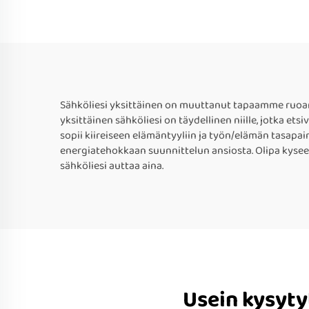
Sähköliesi yksittäinen on muuttanut tapaamme ruoanla
yksittäinen sähköliesi on täydellinen niille, jotka e
sopii kiireiseen elämäntyyliin ja työn/elämän tasapa
energiatehokkaan suunnittelun ansiosta. Olipa kyseess
sähköliesi auttaa aina.
Usein kysyty