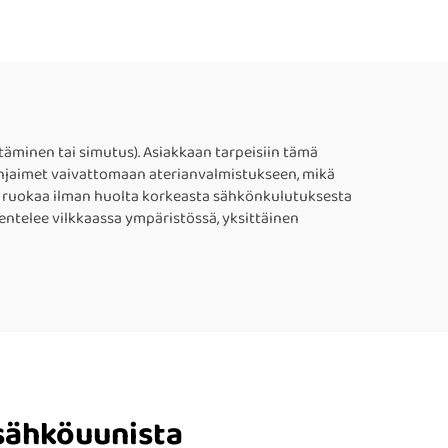
äminen tai simutus). Asiakkaan tarpeisiin tämä
et ohjaimet vaivattomaan aterianvalmistukseen, mikä
taa ruokaa ilman huolta korkeasta sähkönkulutuksesta
entelee vilkkaassa ympäristössä, yksittäinen
 sähköuunista