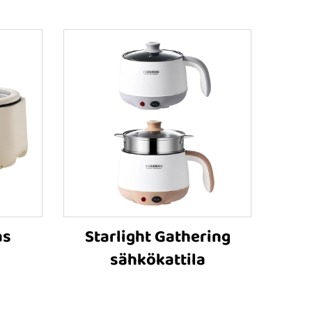
as
Starlight Gathering
sähkökattila