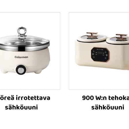
öreä irrotettava
900 W:n tehok
sähköuuni
sähköuuni