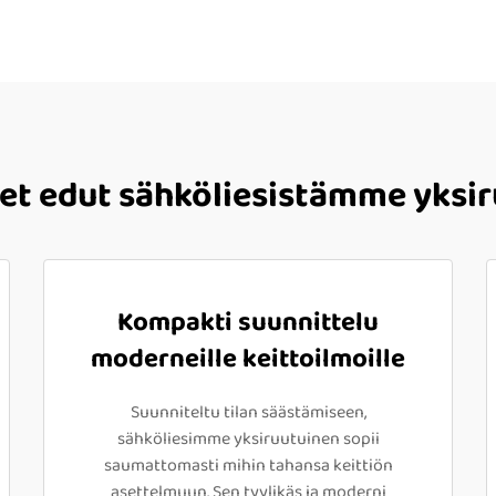
et edut sähköliesistämme yksi
Kompakti suunnittelu
moderneille keittoilmoille
Suunniteltu tilan säästämiseen,
sähköliesimme yksiruutuinen sopii
saumattomasti mihin tahansa keittiön
asettelmuun. Sen tyylikäs ja moderni