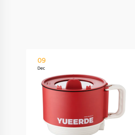
09
Dec