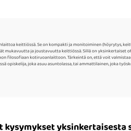
ittoa keittiössä. Se on kompakti ja monitoiminen (höyrytys, keitt
tsivät mukavuutta ja joustavuutta keittiössä. Sillä on yksinkertais
inon filosofiaan kotiruoanlaittoon. Tärkeintä on, että voit valmis
ä opiskelija, joka asuu asuntolassa, tai ammattilainen, joka työsk
t kysymykset yksinkertaisesta