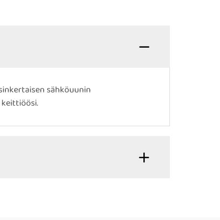
Yksinkertaisen sähköuunin
keittiöösi.