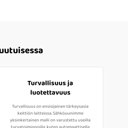
ruutuisessa
Turvallisuus ja
luotettavuus
Turvallisuus on ensisijainen tärkeysasia
keittiön laitteissa. Sähköuunimme
yksinkertainen malli on varustettu useilla
turvatoiminnoilla, kuten automaattisella