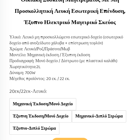
Οικιακή Συσκευή Μαγειρέματος Με Μη
Προσκολλητική Λευκή Εσωτερική Επένδυση,
Έξυπνο Ηλεκτρικό Μαγειρικό Σκεύος
Υλικό: Λευκό μη προσκολλώμενο εσωτερικό δοχείο (εσωτερικό
δοχείο από ανοξείδωτο χάλυβα + επίστρωση τεφλόν)
Χρώμα: Λευκό/Ροζ/Πράσινο/Μωβ
Μοντέλο: Μηχανική έκδοση / Έξυπνη έκδοση
Προδιαγραφή: Μονό δοχείο / Δίστρωτο (με πλαστικό καλάθι)
Χωρητικότητα:2L
Δύναμη: 700W
Μέγεθος προϊόντος: 20 εκ. / 22 εκ.
20εκ/22εκ-Λευκό:
Μηχανική Έκδοση/Μονό Δοχείο
Έξυπνη Έκδοση/Μονό Δοχείο
Μηχανικό-Διπλό Στρώμα
Έξυπνο-Διπλό Στρώμα