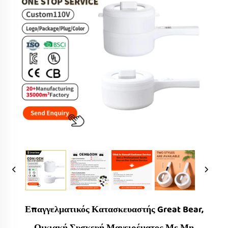
Επαγγελματικός Κατασκευαστής Great Bear,