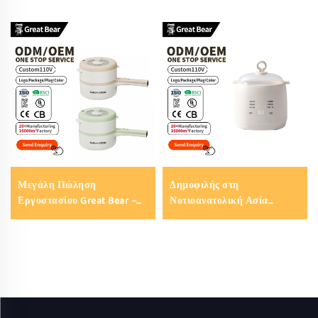
Μεγάλη Πώληση
Δημοφιλής στη
Εργοστασίου Great Bear –
Νοτιοανατολική Ασία
Μικρό Ηλεκτρικό Τηγάνι με
Ηλεκτρικός Βραστήρας
Μακρύ Χερούλι,
Αυγών Great Bear,
Χωρητικότητα 2L, Μηχανικό
Ατμομάγειρος Αυγών 4 σε 1,
Συσκευή Μαγειρέματος για
Αυτόματος Βραστήρας
Σούπες και Ζεστά Ποτά,
Αυγών για Οικιακή Χρήση
Αντικολλητική Ηλεκτρική
και Κουζίνα
Κατσαρόλα