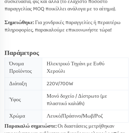
συσκευασία, φις και άλλα (το ελάχιστο ποσοστό
παραγγελίας MOQ ποικίλλει ανάλογα με το αίτημα).
Σημειώθηκε:
Για χονδρικές παραγγελίες ή περαιτέρω
πληροφορίες, παρακαλούμε επικοινωνήστε τώρα!
Παράμετρος
Όνομα
Ηλεκτρικό Τηγάνι με Ευθύ
Προϊόντος
Χερούλι
Διάταξη
220V/700W
Μονό δοχείο / Δίστρωτο (με
Ύφος
πλαστικό καλάθι)
Χρώμα
Λευκό/Πράσινο/Μωβ/Ροζ
Παρακαλώ σημειώστε:
Οι διαστάσεις μετρήθηκαν