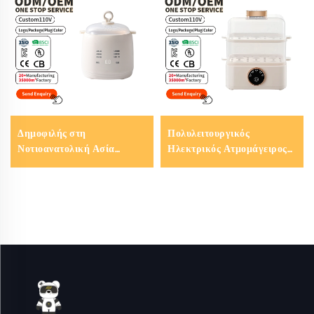
Δημοφιλής στη
Πολυλειτουργικός
Νοτιοανατολική Ασία
Ηλεκτρικός Ατμομάγειρος
Ηλεκτρικός Βραστήρας
Αυγών Great Bear, 220 V,
Αυγών Great Bear,
Τετραγωνικού Σχήματος,
Ατμομάγειρος Αυγών 4 σε 1,
Κατακόρυφος, Γρήγορος
Αυτόματος Βραστήρας
Ατμομάγειρος Αυγών
Αυγών για Οικιακή Χρήση
και Κουζίνα