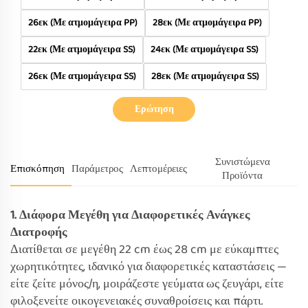
26εκ (Με ατμομάγειρα PP)
28εκ (Με ατμομάγειρα PP)
22εκ (Με ατμομάγειρα SS)
24εκ (Με ατμομάγειρα SS)
26εκ (Με ατμομάγειρα SS)
28εκ (Με ατμομάγειρα SS)
Ερώτηση
Συνιστώμενα
Επισκόπηση
Παράμετρος
Λεπτομέρειες
Προϊόντα
1. Διάφορα Μεγέθη για Διαφορετικές Ανάγκες
Διατροφής
Διατίθεται σε μεγέθη 22 cm έως 28 cm με εύκαμπτες
χωρητικότητες, ιδανικό για διαφορετικές καταστάσεις —
είτε ζείτε μόνος/η, μοιράζεστε γεύματα ως ζευγάρι, είτε
φιλοξενείτε οικογενειακές συναθροίσεις και πάρτι.