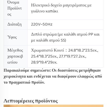
Όνομα
Ηλεκτρικό δοχείο μαγειρέματος με
Προϊόντ
γυάλινο καπάκι
ος
Διάταξη
220V~50Hz
Διπλό στρώμα (με καλάθι ατμού PP και
Ύφος
με καλάθι ατμού SS)
Μέγεθος
Χρωματιστό Κουτί：24.8*18.2*23.5εκ.,
χαρτοκιβ
25.4*18.3*25εκ., 27.1*19.1*27.2εκ.,
ωτίου
28.9*19.4*29εκ.
Παρακαλούμε σημειώστε: Οι διαστάσεις μετρήθηκαν
χειροκίνητα και ενδέχεται να διαφέρουν ελαφρώς από
το πραγματικό προϊόν.
Λεπτομέρειες προϊόντος