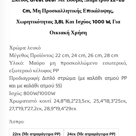
Σκεύος Great Bear Με Βύσμα, Διαμέτρου 22–28
Cm, Μη Προσκολλητικής Επικάλυψης,
Χωρητικότητας 3,8L Και Ισχύος 1000 W, Για
Οικιακή Χρήση
Χρώμα: λευκό
Μέγεθος Προϊόντος: 22 cm, 24 cm, 26 cm, 28 cm
Υλικό: Μαύρο μη προσκολλώμενο εσωτερικό,
εξωτερικό κέλυφος PP
Προδιαγραφή:
Διπλό στρώμα (με καλάθι ατμού PP
και με καλάθι ατμού SS)
Ισχύς: 800W/1000W
Χρωματιστό κουτί 24,8*18,2*23,5εκ, 25,4*18,3*25εκ,
27,1*19,1*27,2εκ, 28,9*19,4*29εκ
Άσπρο:
22εκ (Με ατμομάγειρα PP)
24εκ (Με ατμομάγειρα PP)