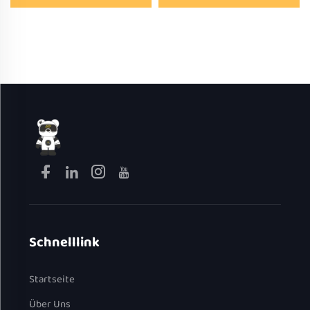
Kochtopf, elektrischer
Kochtopf, Fondue-Topf,
Kocher, multifunktioneller
Mini-Elektrotopf mit
elektrischer Heißtopf zum
Einzelgriff
Nudeln kochen –
Gratiszugabe
Schnelllink
Startseite
Über Uns