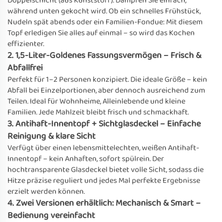
Doppelschicht (aus Kunststoff). Dämpfen Sie einfach,
während unten gekocht wird. Ob ein schnelles Frühstück,
Nudeln spät abends oder ein Familien-Fondue: Mit diesem
Topf erledigen Sie alles auf einmal – so wird das Kochen
effizienter.
2. 1,5-Liter-Goldenes Fassungsvermögen – Frisch &
Abfallfrei
Perfekt für 1–2 Personen konzipiert. Die ideale Größe – kein
Abfall bei Einzelportionen, aber dennoch ausreichend zum
Teilen. Ideal für Wohnheime, Alleinlebende und kleine
Familien. Jede Mahlzeit bleibt frisch und schmackhaft.
3. Antihaft-Innentopf + Sichtglasdeckel – Einfache
Reinigung & klare Sicht
Verfügt über einen lebensmittelechten, weißen Antihaft-
Innentopf – kein Anhaften, sofort spülrein. Der
hochtransparente Glasdeckel bietet volle Sicht, sodass die
Hitze präzise reguliert und jedes Mal perfekte Ergebnisse
erzielt werden können.
4. Zwei Versionen erhältlich: Mechanisch & Smart –
Bedienung vereinfacht