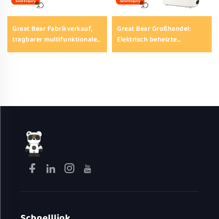
Great Bear Fabrikverkauf,
Great Bear Großhandel:
tragbarer multifunktionaler
Elektrisch beheizte
elektrischer Hot-Pot-Kocher
Lunchbox aus Edelstahl 304
mit Durchmesser 22–28 cm
mit Warmhaltefunktion,
und gehärtetem Glasdeckel
elektrische Lunchboxen als
für Haushalt und
Geschenk
Studentenwohnheime
Schnelllink