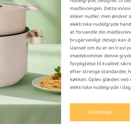
nudelgryde, designet til de
madlavningen. Dette innova
elsker nudler, men ønsker a
elektriske nudelgryde hand
at forvandle din madlavni
brugervenligt design kan du
Uanset om du er en travl pr
imødekommer denne gryde a
forpligtelse til kvalitet sik
efter strenge standarder, hvil
køkken. Oplev glæden ved
elektriske nudelgryde i dag
Få et tilbud