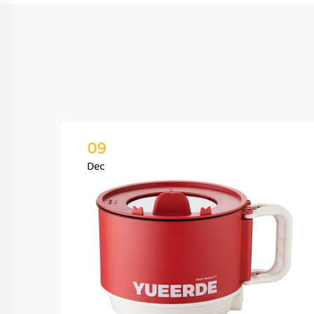
09
Dec