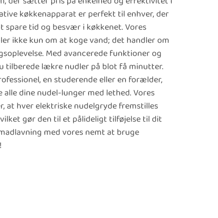
m, der sætter pris på enkelhed og effektivitet i
tive køkkenapparat er perfekt til enhver, der
t spare tid og besvær i køkkenet. Vores
ler ikke kun om at koge vand; det handler om
ngsoplevelse. Med avancerede funktioner og
 tilberede lækre nudler på blot få minutter.
ofessionel, en studerende eller en forælder,
lle dine nudel-lunger med lethed. Vores
rer, at hver elektriske nudelgryde fremstilles
ket gør den til et pålideligt tilføjelse til dit
 madlavning med vores nemt at bruge
!