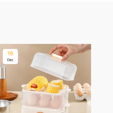
16
1
Dec
De