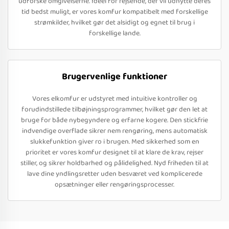
udforske omgivelserne. Ideel for rejsende, der vil udnytte deres
tid bedst muligt, er vores komfur kompatibelt med forskellige
strømkilder, hvilket gør det alsidigt og egnet til brug i
forskellige lande.
Brugervenlige funktioner
Vores elkomfur er udstyret med intuitive kontroller og
forudindstillede tilbøjningsprogrammer, hvilket gør den let at
bruge for både nybegyndere og erfarne kogere. Den stickfrie
indvendige overflade sikrer nem rengøring, mens automatisk
slukkefunktion giver ro i brugen. Med sikkerhed som en
prioritet er vores komfur designet til at klare de krav, rejser
stiller, og sikrer holdbarhed og pålidelighed. Nyd friheden til at
lave dine yndlingsretter uden besværet ved komplicerede
opsætninger eller rengøringsprocesser.