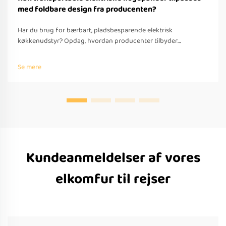
med foldbare design fra producenten?
Har du brug for bærbart, pladsbesparende elektrisk
køkkenudstyr? Opdag, hvordan producenter tilbyder
tilpassede foldbare løsninger til rejser – med OEM/ODM-
understøttelse, hurtig prototyping og overholdelse af globale
Se mere
standarder. Anmod om et tilbud i dag.
Kundeanmeldelser af vores
elkomfur til rejser