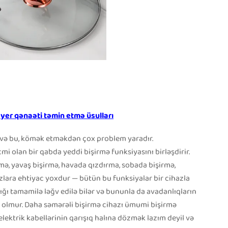
yer qənaəti təmin etmə üsulları
 və bu, kömək etməkdən çox problem yaradır.
i olan bir qabda yeddi bişirmə funksiyasını birləşdirir.
rmə, yavaş bişirmə, havada qızdırma, sobada bişirmə,
zlara ehtiyac yoxdur — bütün bu funksiyalar bir cihazla
nlığı tamamilə ləğv edilə bilər və bununla da avadanlıqların
m olmur. Daha səmərəli bişirmə cihazı ümumi bişirmə
ıq elektrik kabellərinin qarışıq halına dözmək lazım deyil və