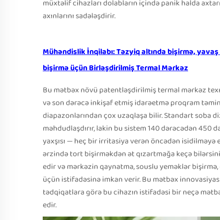
müxtəlif cihazları dolabların içində panik halda axtarm
axınlarını sadələşdirir.
Mühəndislik İnqilabı: Təzyiq altında bişirmə, yava
bişirmə üçün Birləşdirilmiş Termal Mərkəz
Bu mətbəx növü patentləşdirilmiş termal mərkəz texno
və son dərəcə inkişaf etmiş idarəetmə proqram təmin
diapazonlarından çox uzaqlaşa bilir. Standart soba 
məhdudlaşdırır, lakin bu sistem 140 dərəcədən 450 d
yaxşısı — heç bir irritasiya verən öncədən isidilməyə 
ərzində tort bişirməkdən ət qızartmağa keçə bilərsini
edir və mərkəzin qaynatma, souslu yeməklər bişirmə,
üçün istifadəsinə imkan verir. Bu mətbəx innovasiyası
tədqiqatlara görə bu cihazın istifadəsi bir neçə mətb
edir.