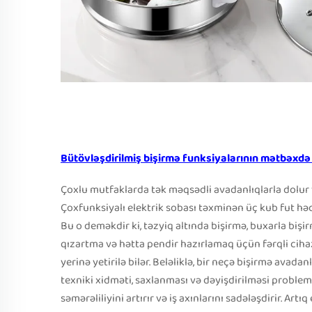
Bütövləşdirilmiş bişirmə funksiyalarının mətbəxdə 
Çoxlu mutfaklarda tək məqsədli avadanlıqlarla dolur
Çoxfunksiyalı elektrik sobası təxminən üç kub fut həcm
Bu o deməkdir ki, təzyiq altında bişirmə, buxarla bişi
qızartma və hətta pendir hazırlamaq üçün fərqli ciha
yerinə yetirilə bilər. Beləliklə, bir neçə bişirmə avada
texniki xidməti, saxlanması və dəyişdirilməsi proble
səmərəliliyini artırır və iş axınlarını sadələşdirir. Art