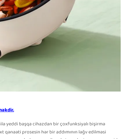
məkdir.
ailə yeddi başqa cihazdan bir çoxfunksiyalı bişirmə
axt qənaəti prosesin hər bir addımının ləğv edilməsi