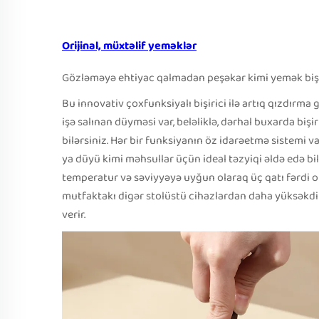
Orijinal, müxtəlif yeməklər
Gözləməyə ehtiyac qalmadan peşəkar kimi yemək bişirin
Bu innovativ çoxfunksiyalı bişirici ilə artıq qızdırm
işə salınan düyməsi var, beləliklə, dərhal buxarda biş
bilərsiniz. Hər bir funksiyanın öz idarəetmə sistemi v
ya düyü kimi məhsullar üçün ideal təzyiqi əldə edə bilə
temperatur və səviyyəyə uyğun olaraq üç qatı fərdi
mutfaktakı digər stolüstü cihazlardan daha yüksəkdir
verir.