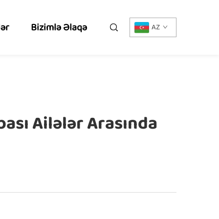
lər
Bizimlə Əlaqə
AZ
ası Ailələr Arasında