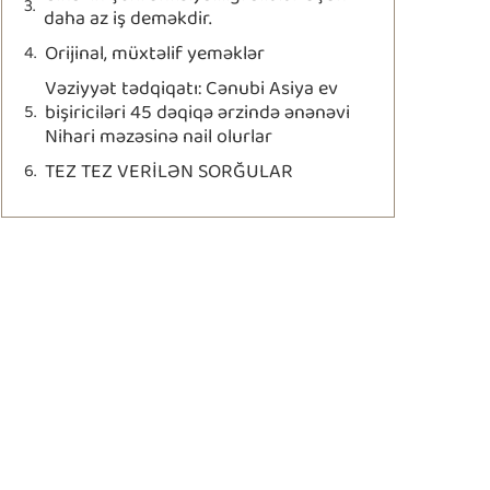
daha az iş deməkdir.
Orijinal, müxtəlif yeməklər
Vəziyyət tədqiqatı: Cənubi Asiya ev
bişiriciləri 45 dəqiqə ərzində ənənəvi
Nihari məzəsinə nail olurlar
TEZ TEZ VERİLƏN SORĞULAR