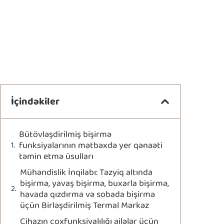
İçindəkiler
Bütövləşdirilmiş bişirmə
funksiyalarının mətbəxdə yer qənaəti
təmin etmə üsulları
Mühəndislik İnqilabı: Təzyiq altında
bişirmə, yavaş bişirmə, buxarla bişirmə,
havada qızdırma və sobada bişirmə
üçün Birləşdirilmiş Termal Mərkəz
Cihazın çoxfunksiyalılığı ailələr üçün