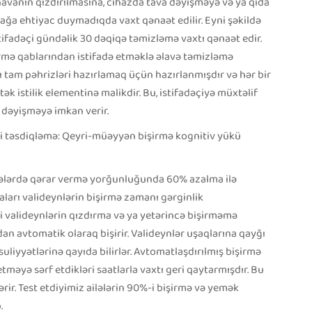
 havanın qızdırılmasına, cihazda tava dəyişməyə və ya qida
 ehtiyac duymadıqda vaxt qənaət edilir. Eyni şəkildə
stifadəçi gündəlik 30 dəqiqə təmizləmə vaxtı qənaət edir.
işirmə qablarından istifadə etməklə əlavə təmizləmə
ı tam pəhrizləri hazırlamaq üçün hazırlanmışdır və hər bir
 istilik elementinə malikdir. Bu, istifadəçiyə müxtəlif
 dəyişməyə imkan verir.
iki təsdiqləmə: Qeyri-müəyyən bişirmə kognitiv yükü
ailələrdə qərar vermə yorğunluğunda 60% azalma ilə
aları valideynlərin bişirmə zamanı gərginlik
i valideynlərin qızdırma və ya yetərincə bişirməmə
n avtomatik olaraq bişirir. Valideynlər uşaqlarına qayğı
uliyyətlərinə qayıda bilirlər. Avtomatlaşdırılmış bişirmə
etməyə sərf etdikləri saatlarla vaxtı geri qaytarmışdır. Bu
rir. Test etdiyimiz ailələrin 90%-i bişirmə və yemək
.