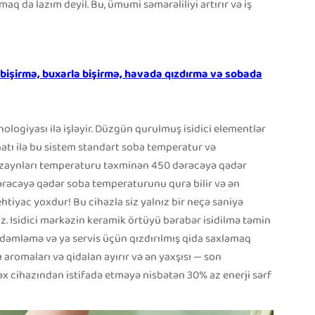
aq da lazım deyil. Bu, ümumi səmərəliliyi artırır və iş
ş bişirmə, buxarla bişirmə, havada qızdırma və sobada
logiyası ilə işləyir. Düzgün qurulmuş isidici elementlər
atı ilə bu sistem standart soba temperatur və
dizaynları temperaturu təxminən 450 dərəcəyə qədər
ərəcəyə qədər soba temperaturunu qura bilir və ən
ehtiyac yoxdur! Bu cihazla siz yalnız bir neçə saniyə
z. Isidici mərkəzin keramik örtüyü bərabər isidilmə təmin
 dəmləmə və ya servis üçün qızdırılmış qida saxlamaq
 aromaları və qidalan ayırır və ən yaxşısı — son
əx cihazından istifadə etməyə nisbətən 30% az enerji sərf