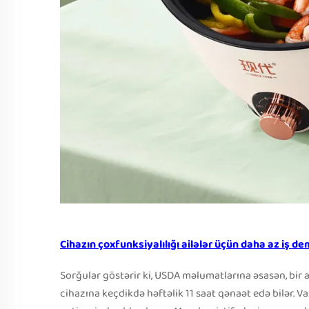
Cihazın çoxfunksiyalılığı ailələr üçün daha az iş de
Sorğular göstərir ki, USDA məlumatlarına əsasən, bir 
cihazına keçdikdə həftəlik 11 saat qənaət edə bilər. V