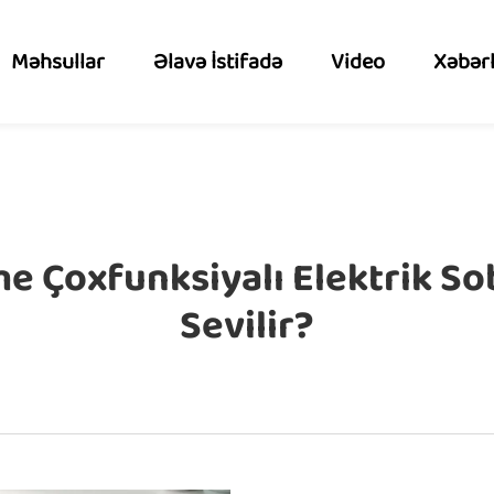
Məhsullar
Əlavə İstifadə
Video
Xəbər
 Çoxfunksiyalı Elektrik Sob
Sevilir?