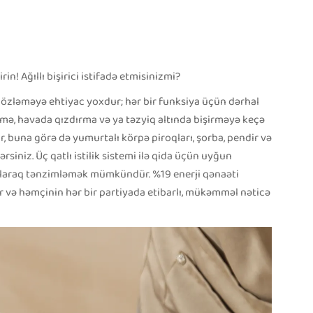
! Ağıllı bişirici istifadə etmisinizmi?
a gözləməyə ehtiyac yoxdur; hər bir funksiya üçün dərhal
irmə, havada qızdırma və ya təzyiq altında bişirməyə keçə
ar, buna görə də yumurtalı körpə piroqları, şorba, pendir və
rsiniz. Üç qatlı istilik sistemi ilə qida üçün uyğun
 olaraq tənzimləmək mümkündür. %19 enerji qənaəti
 və həmçinin hər bir partiyada etibarlı, mükəmməl nəticə