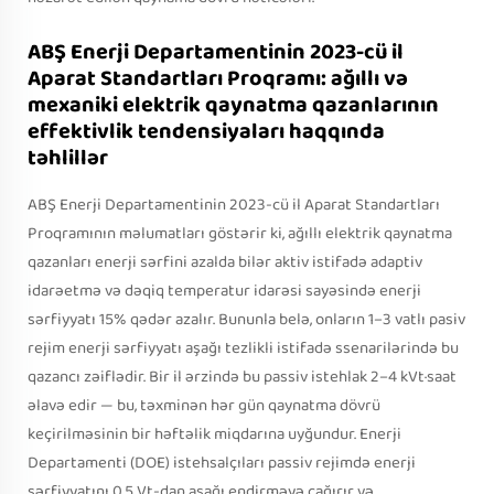
ABŞ Enerji Departamentinin 2023-cü il
Aparat Standartları Proqramı: ağıllı və
mexaniki elektrik qaynatma qazanlarının
effektivlik tendensiyaları haqqında
təhlillər
ABŞ Enerji Departamentinin 2023-cü il Aparat Standartları
Proqramının məlumatları göstərir ki, ağıllı elektrik qaynatma
qazanları enerji sərfini azalda bilər
aktiv istifadə
adaptiv
idarəetmə və dəqiq temperatur idarəsi sayəsində enerji
sərfiyyatı 15% qədər azalır. Bununla belə, onların 1–3 vatlı pasiv
rejim enerji sərfiyyatı aşağı tezlikli istifadə ssenarilərində bu
qazancı zəiflədir. Bir il ərzində bu passiv istehlak 2–4 kVt·saat
əlavə edir — bu, təxminən hər gün qaynatma dövrü
keçirilməsinin bir həftəlik miqdarına uyğundur. Enerji
Departamenti (DOE) istehsalçıları passiv rejimdə enerji
sərfiyyatını 0,5 Vt-dan aşağı endirməyə çağırır və