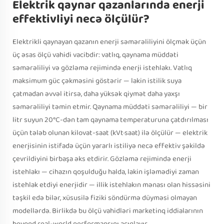
Elektrik qaynar qazanlarında enerji
effektivliyi necə ölçülür?
Elektrikli qaynayan qazanın enerji səmərəliliyini ölçmək üçün
üç əsas ölçü vahidi vacibdir: vatlıq, qaynama müddəti
səmərəliliyi və gözləmə rejimində enerji istehlakı. Vatlıq
maksimum güc çəkməsini göstərir — lakin istilik suya
çatmadan əvvəl itirsə, daha yüksək qiymət daha yaxşı
səmərəliliyi təmin etmir. Qaynama müddəti səmərəliliyi — bir
litr suyun 20°C-dən tam qaynama temperaturuna çatdırılması
üçün tələb olunan kilovat-saat (kVt·saat) ilə ölçülür — elektrik
enerjisinin istifadə üçün yararlı istiliyə necə effektiv şəkildə
çevrildiyini birbaşa əks etdirir. Gözləmə rejimində enerji
istehlakı — cihazın qoşulduğu halda, lakin işləmədiyi zaman
istehlak etdiyi enerjidir — illik istehlakın mənası olan hissəsini
təşkil edə bilər, xüsusilə fiziki söndürmə düyməsi olmayan
modellərdə. Birlikdə bu ölçü vahidləri marketinq iddialarının