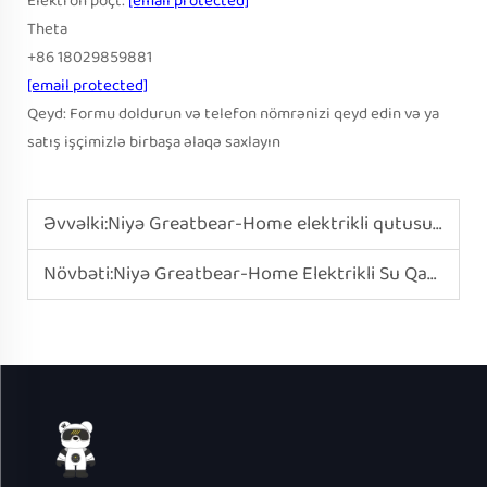
Elektron poçt:
[email protected]
Theta
+86 18029859881
[email protected]
Qeyd: Formu doldurun və telefon nömrənizi qeyd edin və ya
satış işçimizlə birbaşa əlaqə saxlayın
Əvvəlki:
Niyə Greatbear-Home elektrikli qutusu tələbələr arasında populyardır?
Növbəti:
Niyə Greatbear-Home Elektrikli Su Qaynatma Çaydanı Evdə əsas lazımlı addır?