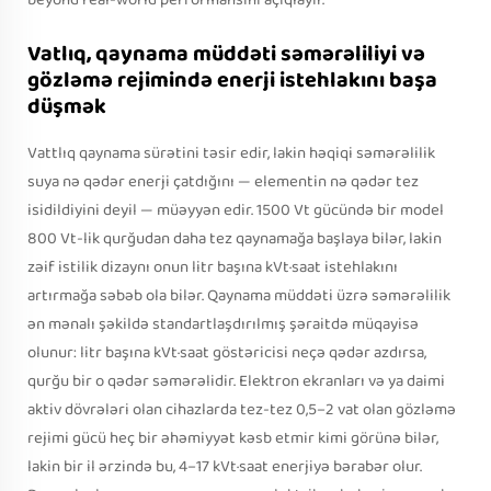
beyond real-world performansını açıqlayır.
Vatlıq, qaynama müddəti səmərəliliyi və
gözləmə rejimində enerji istehlakını başa
düşmək
Vattlıq qaynama sürətini təsir edir, lakin həqiqi səmərəlilik
suya nə qədər enerji çatdığını — elementin nə qədər tez
isidildiyini deyil — müəyyən edir. 1500 Vt gücündə bir model
800 Vt-lik qurğudan daha tez qaynamağa başlaya bilər, lakin
zəif istilik dizaynı onun litr başına kVt·saat istehlakını
artırmağa səbəb ola bilər. Qaynama müddəti üzrə səmərəlilik
ən mənalı şəkildə standartlaşdırılmış şəraitdə müqayisə
olunur: litr başına kVt·saat göstəricisi neçə qədər azdırsa,
qurğu bir o qədər səmərəlidir. Elektron ekranları və ya daimi
aktiv dövrələri olan cihazlarda tez-tez 0,5–2 vat olan gözləmə
rejimi gücü heç bir əhəmiyyət kəsb etmir kimi görünə bilər,
lakin bir il ərzində bu, 4–17 kVt·saat enerjiyə bərabər olur.