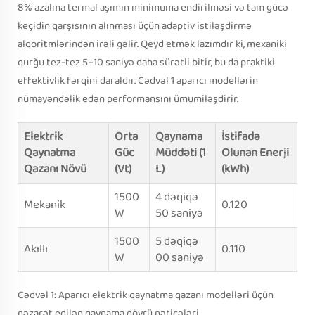
8% azalma termal aşımın minimuma endirilməsi və tam gücə
keçidin qarşısının alınması üçün adaptiv istiləşdirmə
alqoritmlərindən irəli gəlir. Qeyd etmək lazımdır ki, mexaniki
qurğu tez-tez 5–10 saniyə daha sürətli bitir, bu da praktiki
effektivlik fərqini daraldır. Cədvəl 1 aparıcı modellərin
nümayəndəlik edən performansını ümumiləşdirir.
Elektrik
Orta
Qaynama
İstifadə
Qaynatma
Güc
Müddəti (1
Olunan Enerji
Qazanı Növü
(Vt)
L)
(kWh)
1500
4 dəqiqə
Mekanik
0.120
W
50 saniyə
1500
5 dəqiqə
Akıllı
0.110
W
00 saniyə
Cədvəl 1: Aparıcı elektrik qaynatma qazanı modelləri üçün
nəzarət edilən qaynama dövrü nəticələri.