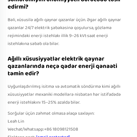
edirmi?
Bəli, xüsusilə ağıllı qaynar qazanlar üçün. Əgər ağıllı qaynar
qazanlar 24/7 elektrik şəbəkəsinə qoşulursa, gözləmə
rejimindəki enerji istehlakı illik 9–26 kVt·saat enerji
istehlakına səbəb ola bilər.
Ağıllı xüsusiyyətlər elektrik qaynar
qazanlarında neçə qədər enerji qənaəti
təmin edir?
Uyğunlaşdırılmış isitmə və avtomatik söndürmə kimi ağıllı
xüsusiyyətlər mexaniki modellərə nisbətən hər istifadədə
enerji istehlakını 15–25% azalda bilər.
Sorğular üçün zəhmət olmasa əlaqə saxlayın:
Leah Lin
Wechat/Whatsapp:+86 18098121508