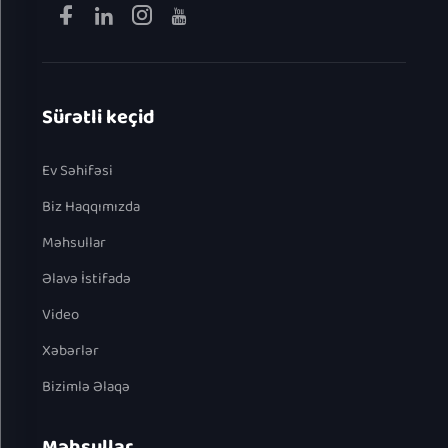
Sürətli keçid
Ev Səhifəsi
Biz Haqqımızda
Məhsullar
Əlavə İstifadə
Video
Xəbərlər
Bizimlə Əlaqə
Məhsullar