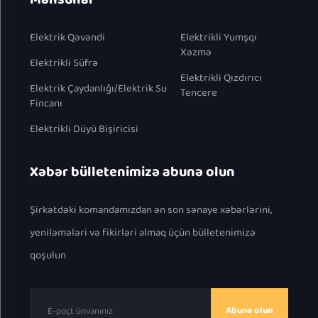
Elektrik Qəvəndi
Elektrikli Yumşqı
Xəzmə
Elektrikli Süfrə
Elektrikli Qızdırıcı
Elektrik Çaydanlığı/Elektrik Su
Tencere
Fincanı
Elektrikli Düyü Bişiricisi
Xəbər bülletenimizə abunə olun
Şirkətdəki komandamızdan ən son sənaye xəbərlərini,
yeniləmələri və fikirləri almaq üçün bülletenimizə
qoşulun
Abunə olun