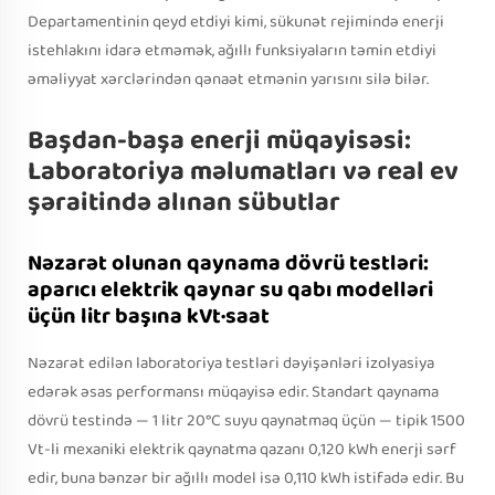
Departamentinin qeyd etdiyi kimi, sükunət rejimində enerji
istehlakını idarə etməmək, ağıllı funksiyaların təmin etdiyi
əməliyyat xərclərindən qənaət etmənin yarısını silə bilər.
Başdan-başa enerji müqayisəsi:
Laboratoriya məlumatları və real ev
şəraitində alınan sübutlar
Nəzarət olunan qaynama dövrü testləri:
aparıcı elektrik qaynar su qabı modelləri
üçün litr başına kVt·saat
Nəzarət edilən laboratoriya testləri dəyişənləri izolyasiya
edərək əsas performansı müqayisə edir. Standart qaynama
dövrü testində — 1 litr 20°C suyu qaynatmaq üçün — tipik 1500
Vt-li mexaniki elektrik qaynatma qazanı 0,120 kWh enerji sərf
edir, buna bənzər bir ağıllı model isə 0,110 kWh istifadə edir. Bu