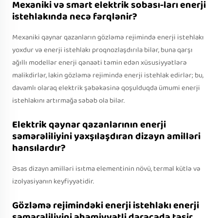
Mexaniki və smart elektrik sobası-ları enerji
istehlakında necə fərqlənir?
Mexaniki qaynar qazanların gözləmə rejimində enerji istehlakı
yoxdur və enerji istehlakı proqnozlaşdırıla bilər, buna qarşı
ağıllı modellər enerji qənaəti təmin edən xüsusiyyətlərə
malikdirlər, lakin gözləmə rejimində enerji istehlak edirlər; bu,
davamlı olaraq elektrik şəbəkəsinə qoşulduqda ümumi enerji
istehlakını artırmağa səbəb ola bilər.
Elektrik qaynar qazanlarının enerji
səmərəliliyini yaxşılaşdıran dizayn amilləri
hansılardır?
Əsas dizayn amilləri isıtma elementinin növü, termal kütlə və
izolyasiyanın keyfiyyətidir.
Gözləmə rejimindəki enerji istehlakı enerji
səmərəliliyini əhəmiyyətli dərəcədə təsir