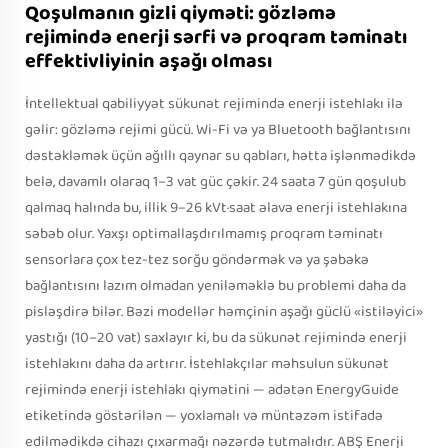
Qoşulmanın gizli qiyməti: gözləmə
rejimində enerji sərfi və proqram təminatı
effektivliyinin aşağı olması
İntellektual qabiliyyət sükunət rejimində enerji istehlakı ilə
gəlir: gözləmə rejimi gücü. Wi-Fi və ya Bluetooth bağlantısını
dəstəkləmək üçün ağıllı qaynar su qabları, hətta işlənmədikdə
belə, davamlı olaraq 1–3 vat güc çəkir. 24 saata 7 gün qoşulub
qalmaq halında bu, illik 9–26 kVt·saat əlavə enerji istehlakına
səbəb olur. Yaxşı optimallaşdırılmamış proqram təminatı
sensorlara çox tez-tez sorğu göndərmək və ya şəbəkə
bağlantısını lazım olmadan yeniləməklə bu problemi daha da
pisləşdirə bilər. Bəzi modellər həmçinin aşağı güclü «istiləyici»
yastığı (10–20 vat) saxlayır ki, bu da sükunət rejimində enerji
istehlakını daha da artırır. İstehlakçılar məhsulun sükunət
rejimində enerji istehlakı qiymətini — adətən EnergyGuide
etiketində göstərilən — yoxlamalı və müntəzəm istifadə
edilmədikdə cihazı çıxarmağı nəzərdə tutmalıdır. ABŞ Enerji