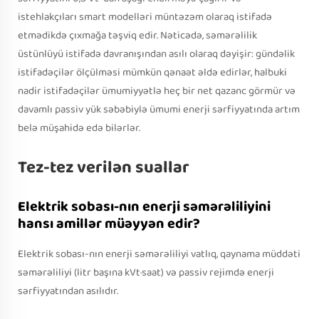
istehlakçıları smart modelləri müntəzəm olaraq istifadə
etmədikdə çıxmağa təşviq edir. Nəticədə, səmərəlilik
üstünlüyü istifadə davranışından asılı olaraq dəyişir: gündəlik
istifadəçilər ölçülməsi mümkün qənaət əldə edirlər, halbuki
nadir istifadəçilər ümumiyyətlə heç bir net qazanc görmür və
davamlı passiv yük səbəbiylə ümumi enerji sərfiyyatında artım
belə müşahidə edə bilərlər.
Tez-tez verilən suallar
Elektrik sobası-nın enerji səmərəliliyini
hansı amillər müəyyən edir?
Elektrik sobası-nın enerji səmərəliliyi vatlıq, qaynama müddəti
səmərəliliyi (litr başına kVt·saat) və passiv rejimdə enerji
sərfiyyatından asılıdır.