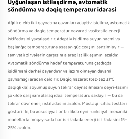
Uyğunlaşan istiləşdirmə, avtomatik
söndürmə və dəqiq temperatur idarəsi
Ağıllı elektrikli qaynatma qazanları adaptiv isidilmə, avtomatik
söndürmə və dəqiq temperatur nəzarəti vasitəsilə enerji
istifadəsini yaxşılaşdırır. Adaptiv isidilmə suyun həcmi və
başlanğıc temperaturuna əsasən güc çıxışını tənzimləyir —
tam vatlı zirvələrin qarşısını alaraq istilik aşımını azaldır.
Avtomatik söndürmə hədəf temperaturuna çatdıqda
isidilməni dərhal dayandırır və lazım olmayan davamlı
qaynamağı aradan qaldırır. Dəqiq nəzarət (tez-tez ±1°C
dəqiqliklə) soyumuş suyun təkrar qaynatılmasını qeyri-lazımi
şəkildə qarşısını alaraq ideal temperaturu saxlayır — bu da
təkrar dövr enerji istifadəsini azaldır. Müstəqil cihaz testləri
göstərir ki, bu xüsusiyyətlər birlikdə eyni funksiyalı mexaniki
modellərlə müqayisədə hər istifadədə enerji istifadəsini 15–
25% azaldır.