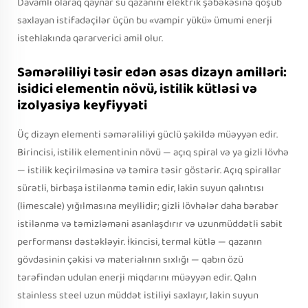
Davamlı olaraq qaynar su qazanını elektrik şəbəkəsinə qoşub
saxlayan istifadəçilər üçün bu «vampir yükü» ümumi enerji
istehlakında qərarverici amil olur.
Səmərəliliyi təsir edən əsas dizayn amilləri:
isidici elementin növü, istilik kütləsi və
izolyasiya keyfiyyəti
Üç dizayn elementi səmərəliliyi güclü şəkildə müəyyən edir.
Birincisi, istilik elementinin növü — açıq spiral və ya gizli lövhə
— istilik keçirilməsinə və təmirə təsir göstərir. Açıq spirallar
sürətli, birbaşa istilənmə təmin edir, lakin suyun qalıntısı
(limescale) yığılmasına meyllidir; gizli lövhələr daha bərabər
istilənmə və təmizləməni asanlaşdırır və uzunmüddətli sabit
performansı dəstəkləyir. İkincisi, termal kütlə — qazanın
gövdəsinin çəkisi və materialının sıxlığı — qabın özü
tərəfindən udulan enerji miqdarını müəyyən edir. Qalın
stainless steel uzun müddət istiliyi saxlayır, lakin suyun