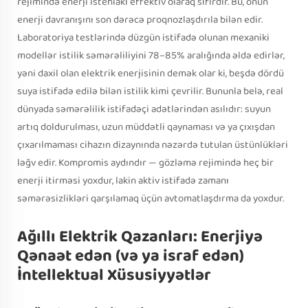
rejimində enerji istehlakı effektiv olaraq sıfırdır. Bu, onun
enerji davranışını son dərəcə proqnozlaşdırıla bilən edir.
Laboratoriya testlərində düzgün istifadə olunan mexaniki
modellər istilik səmərəliliyini 78–85% aralığında əldə edirlər,
yəni daxil olan elektrik enerjisinin demək olar ki, beşdə dördü
suya istifadə edilə bilən istilik kimi çevrilir. Bununla belə, real
dünyada səmərəlilik istifadəçi adətlərindən asılıdır: suyun
artıq doldurulması, uzun müddətli qaynaması və ya çıxışdan
çıxarılmaması cihazın dizaynında nəzərdə tutulan üstünlükləri
ləğv edir. Kompromis aydındır — gözləmə rejimində heç bir
enerji itirməsi yoxdur, lakin aktiv istifadə zamanı
səmərəsizlikləri qarşılamaq üçün avtomatlaşdırma da yoxdur.
Ağıllı Elektrik Qazanları: Enerjiyə
Qənaət edən (və ya israf edən)
İntellektual Xüsusiyyətlər