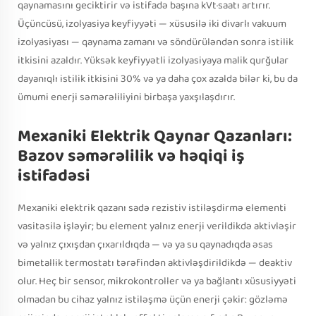
qaynamasını geciktirir və istifadə başına kVt·saatı artırır.
Üçüncüsü, izolyasiya keyfiyyəti — xüsusilə iki divarlı vakuum
izolyasiyası — qaynama zamanı və söndürüləndən sonra istilik
itkisini azaldır. Yüksək keyfiyyətli izolyasiyaya malik qurğular
dayanıqlı istilik itkisini 30% və ya daha çox azalda bilər ki, bu da
ümumi enerji səmərəliliyini birbaşa yaxşılaşdırır.
Mexaniki Elektrik Qaynar Qazanları:
Bazov səmərəlilik və həqiqi iş
istifadəsi
Mexaniki elektrik qazanı sadə rezistiv istiləşdirmə elementi
vasitəsilə işləyir; bu element yalnız enerji verildikdə aktivləşir
və yalnız çıxışdan çıxarıldıqda — və ya su qaynadıqda əsas
bimetallik termostatı tərəfindən aktivləşdirildikdə — deaktiv
olur. Heç bir sensor, mikrokontroller və ya bağlantı xüsusiyyəti
olmadan bu cihaz yalnız istiləşmə üçün enerji çəkir: gözləmə