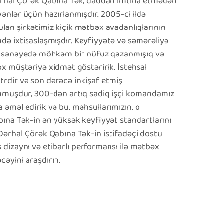
 Dərhal Çörək Qabına Tək, daddan imtina etmədən
ənlər üçün hazırlanmışdır. 2005-ci ildə
n şirkətimiz kiçik mətbəx avadanlıqlarının
ndə ixtisaslaşmışdır. Keyfiyyətə və səmərəliyə
 sənayedə möhkəm bir nüfuz qazanmışıq və
 müştəriyə xidmət göstəririk. İstehsal
dir və son dərəcə inkişaf etmiş
unmuşdur, 300-dən artıq sadiq işçi komandamız
a əməl edirik və bu, məhsullarımızın, o
na Tək-in ən yüksək keyfiyyət standartlarını
Dərhal Çörək Qabına Tək-in istifadəçi dostu
ş dizaynı və etibarlı performansı ilə mətbəx
cəyini araşdırın.