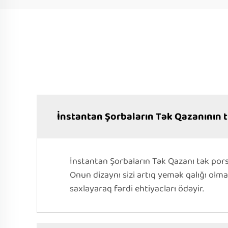
İnstantan Şorbaların Tək Qazanının 
İnstantan Şorbaların Tək Qazanı tək pors
Onun dizaynı sizi artıq yemək qalığı ol
saxlayaraq fərdi ehtiyacları ödəyir.