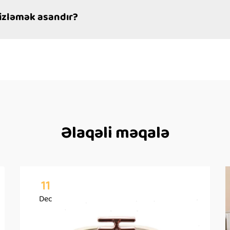
izləmək asandır?
Əlaqəli məqalə
11
Dec