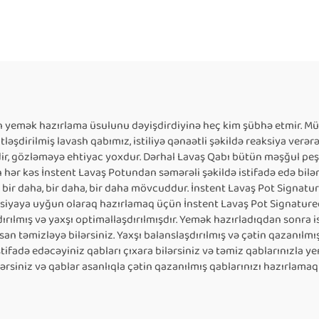
rin yemək hazırlama üsulunu dəyişdirdiyinə heç kim şübhə etmir. M
ləşdirilmiş lavash qabımız, istiliyə qənaətli şəkildə reaksiya verə
r, gözləməyə ehtiyac yoxdur. Dərhal Lavaş Qabı bütün məşğul peşə
hər kəs İnstent Lavaş Potundan səmərəli şəkildə istifadə edə bilər. 
, bir daha, bir daha, bir daha mövcuddur. İnstent Lavaş Pot Signatu
asiyaya uyğun olaraq hazırlamaq üçün İnstent Lavaş Pot Signaturedan
ırılmış və yaxşı optimallaşdırılmışdır. Yemək hazırladıqdan sonra ist
 asan təmizləyə bilərsiniz. Yaxşı balanslaşdırılmış və çətin qazanıl
stifadə edəcəyiniz qabları çıxara bilərsiniz və təmiz qablarınızla 
ilərsiniz və qablar asanlıqla çətin qazanılmış qablarınızı hazırlamaq