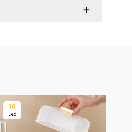
16
1
Dec
De