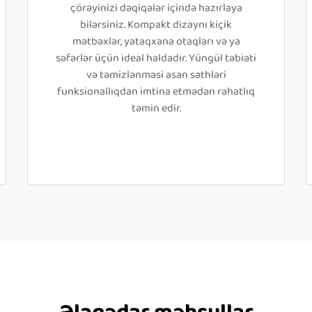
çörəyinizi dəqiqələr içində hazırlaya
bilərsiniz. Kompakt dizaynı kiçik
mətbəxlər, yataqxana otaqları və ya
səfərlər üçün ideal haldadır. Yüngül təbiəti
və təmizlənməsi asan səthləri
funksionallıqdan imtina etmədən rahatlıq
təmin edir.