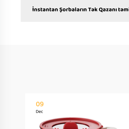
İnstantan Şorbaların Tək Qazanı təm
09
Dec