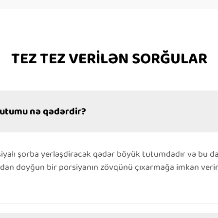
TEZ TEZ VERİLƏN SORĞULAR
tutumu nə qədərdir?
iyalı şorba yerləşdirəcək qədər böyük tutumdadır və bu da
madan doyğun bir porsiyanın zövqünü çıxarmağa imkan verir