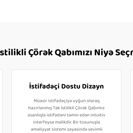
İstilikli Çörək Qabımızı Niyə Seç
İstifadəçi Dostu Dizayn
Müasir istifadəçiyə uyğun olaraq
hazırlanmış Tək İstilikli Çörək Qabımız
asanlıqla istifadəni təmin edən intuitiv
interfeysə malikdir. Bir toxunuşla
əməliyyat sistemi sayəsində sevimli