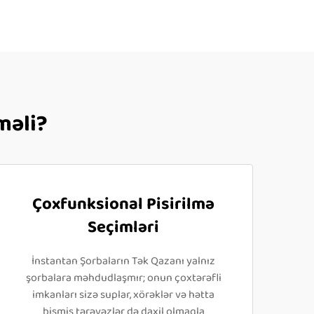
məli?
Çoxfunksional Pisirilmə
Seçimləri
İnstantan Şorbaların Tək Qazanı yalnız
şorbalara məhdudlaşmır; onun çoxtərəfli
imkanları sizə suplar, xörəklər və hətta
bişmiş tərəvəzlər də daxil olmaqla