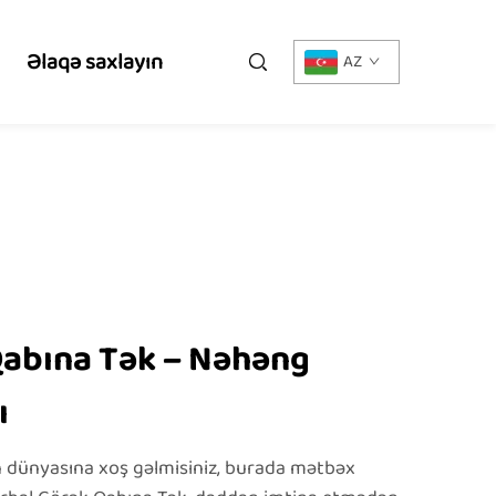
Əlaqə saxlayın
AZ
Qabına Tək – Nəhəng
ı
 dünyasına xoş gəlmisiniz, burada mətbəx