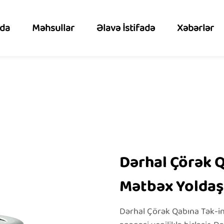
zda
Məhsullar
Əlavə İstifadə
Xəbərlər
Dərhal Çörək 
Mətbəx Yoldaş
Dərhal Çörək Qabına Tək-in