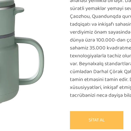
ənənəsi yeniliklə birləşir.
sürətli yeməklər yeməyi sev
Çaozhou, Quandunqda qurula
tədqiqatı və inkişafı sahəsi
verdiyimiz önəm sayəsində
dünya üzrə 100.000-dən çox
sahəmiz 35.000 kvadratmetr
texnologiyalarla təchiz ol
var. Beynəlxalq standartlar
cümlədən Dərhal Çörək Qabı
təmin etməsini təmin edir. 
xüsusiyyətləri, inkişaf etmi
təcrübənizi necə dəyişə bilə
SİTAT AL