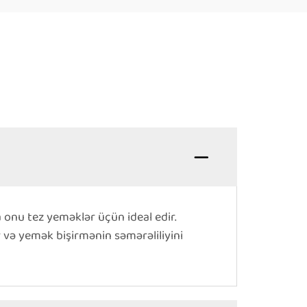
 onu tez yeməklər üçün ideal edir.
 və yemək bişirmənin səmərəliliyini