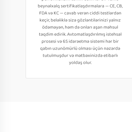
beynəlxalq sertifikatlaşdırmalara — CE, CB,
FDA və KC — cavab verən ciddi testlərdən
keçir, beləliklə sizə gözləntilərinizi yalnız
ödəməyən, həm də onları aşan məhsul
təqdim edirik. Avtomatlaşdırılmış istehsal
prosesi və 6S idarəetmə sistemi hər bir
qabın uzunömürlü olması üçün nəzərdə
tutulmuşdur və mətbəxinizdə etibarlı
yoldaş olur.