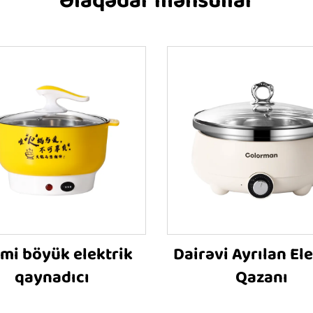
Əlaqədar məhsullar
mi böyük elektrik
Dairəvi Ayrılan Ele
qaynadıcı
Qazanı