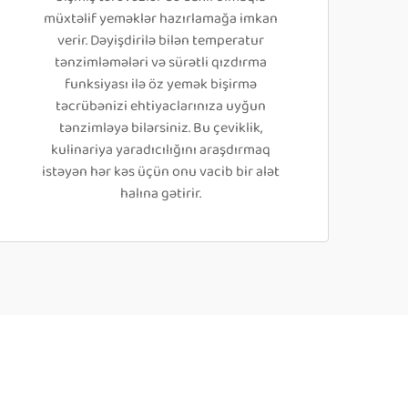
müxtəlif yeməklər hazırlamağa imkan
verir. Dəyişdirilə bilən temperatur
tənzimləmələri və sürətli qızdırma
funksiyası ilə öz yemək bişirmə
təcrübənizi ehtiyaclarınıza uyğun
tənzimləyə bilərsiniz. Bu çeviklik,
kulinariya yaradıcılığını araşdırmaq
istəyən hər kəs üçün onu vacib bir alət
halına gətirir.