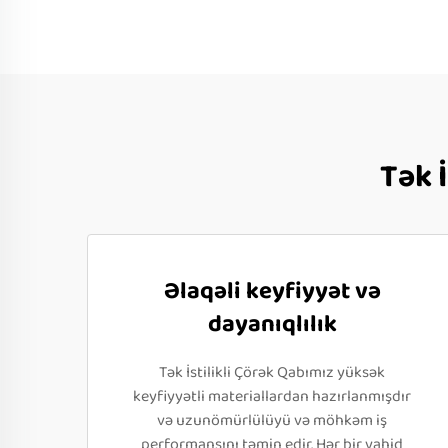
Tək 
Əlaqəli keyfiyyət və
dayanıqlılık
Tək İstilikli Çörək Qabımız yüksək
keyfiyyətli materiallardan hazırlanmışdır
və uzunömürlülüyü və möhkəm iş
performansını təmin edir. Hər bir vahid