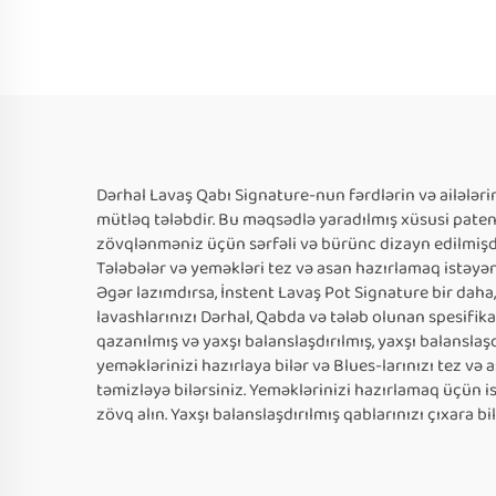
Dərhal Lavaş Qabı Signature-nun fərdlərin və ailələ
mütləq tələbdir. Bu məqsədlə yaradılmış xüsusi patent
zövqlənməniz üçün sərfəli və bürünc dizayn edilmişdi
Tələbələr və yeməkləri tez və asan hazırlamaq istəyən 
Əgər lazımdırsa, İnstent Lavaş Pot Signature bir daha
lavashlarınızı Dərhal, Qabda və tələb olunan spesifik
qazanılmış və yaxşı balanslaşdırılmış, yaxşı balanslaşd
yeməklərinizi hazırlaya bilər və Blues-larınızı tez və
təmizləyə bilərsiniz. Yeməklərinizi hazırlamaq üçün i
zövq alın. Yaxşı balanslaşdırılmış qablarınızı çıxara b