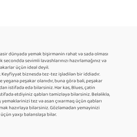
üasir dünyada yemək bişirmənin rahat və sadə olması
rək seconddə sevimli lavashlarınızı hazırlamağınız və
karlar üçün ideal deyil.
Keyfiyyət biznesdə tez-tez işlədilən bir iddiadır.
re yeganə peşəkar olanıdır, buna görə bəli, peşəkar
 istifadə edə bilərsiniz. Hər kəs, Blues, çətin
ifadə etdiyiniz qabları təmizləyə bilərsiniz. Beləliklə,
mış yeməklərinizi tez və asan çıxarmaq üçün qabları
yemək hazırlaya bilərsiniz. Gözləmədən yeməyinizi
 üçün yaxşı balanslaşa bilər.