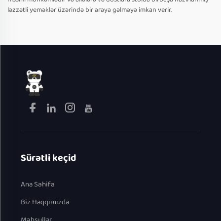
ləzzətli yeməklər üzərində bir araya gəlməyə imkan verir.
Sürətli keçid
Ana Səhifə
Biz Haqqımızda
Məhsullar