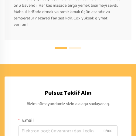
onu bəyəndi! Hər kəs masada birgə yemək bişirməyi sevdi.
Məhsul istifadə etmək və təmizləmək üçün asandır və
temperatur nəzarəti fantastikdir. Çox yüksək qiymət
verirəm!
Pulsuz Təklif Alın
Bizim nümayəndəmiz sizinlə əlaqə saxlayacaq.
Email
0/100