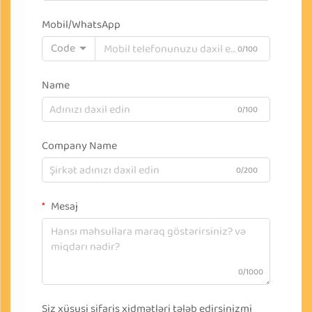
Mobil/WhatsApp
Code
0/100
Name
0/100
Company Name
0/200
Mesaj
0/1000
Siz xüsusi sifariş xidmətləri tələb edirsinizmi