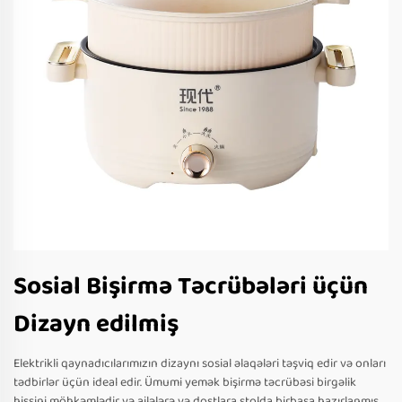
Sosial Bişirmə Təcrübələri üçün
Dizayn edilmiş
Elektrikli qaynadıcılarımızın dizaynı sosial əlaqələri təşviq edir və onları
tədbirlər üçün ideal edir. Ümumi yemək bişirmə təcrübəsi birgəlik
hissini möhkəmlədir və ailələrə və dostlara stolda birbaşa hazırlanmış