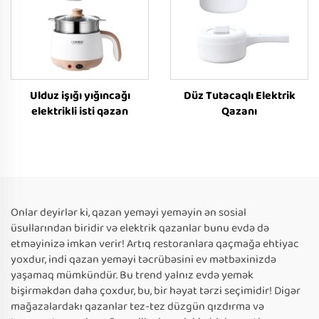
Ulduz işığı yığıncağı
Düz Tutacaqlı Elektrik
elektrikli isti qazan
Qazanı
Onlar deyirlər ki, qazan yeməyi yeməyin ən sosial
üsullarından biridir və elektrik qazanlar bunu evdə də
etməyinizə imkan verir! Artıq restoranlara qaçmağa ehtiyac
yoxdur, indi qazan yeməyi təcrübəsini ev mətbəxinizdə
yaşamaq mümkündür. Bu trend yalnız evdə yemək
bişirməkdən daha çoxdur, bu, bir həyat tərzi seçimidir! Digər
mağazalardakı qazanlar tez-tez düzgün qızdırma və