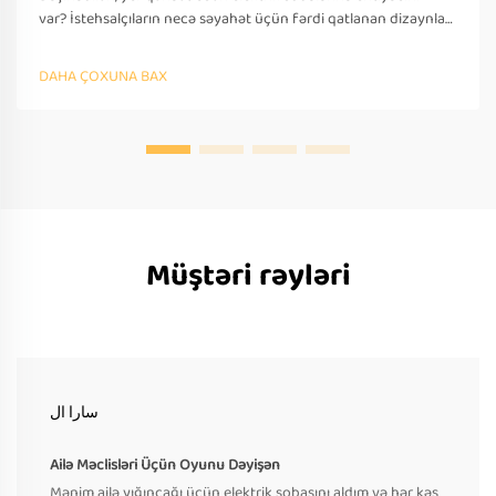
var? İstehsalçıların necə səyahət üçün fərdi qatlanan dizaynlar
təklif etdiyini öyrənin — OEM/ODM dəstəyi, sürətli
prototipləşdirmə və beynəlxalq tələblərə uyğunluq. Bu gün
DAHA ÇOXUNA BAX
təklif soruşun.
Müştəri rəyləri
سارا ال
Ailə Məclisləri Üçün Oyunu Dəyişən
Mənim ailə yığıncağı üçün elektrik sobasını aldım və hər kəs