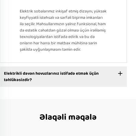
Elektrik sobalarımız inkişaf etmiş dizaynı, yüksək
keyfiyyətli istehsalı və sərfəli bişirmə imkanları
ilə seçilir. Məhsullarımızın yalnız funksional, həm
də estetik cəhətdən gözəl olması üçün irəliləmiş
texnologiyalardan istifadə edirik və bu da
onların hər hansı bir mətbəx mühitinə sərin
şəkildə uyğunlaşmasını təmin edir.
Elektrikli dəvən hovuzlarınız istifadə etmək üçün
təhlükəsizdir?
Əlaqəli məqalə