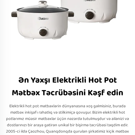
Ən Yaxşı Elektrikli Hot Pot
Mətbəx Təcrübəsini Kəşf edin
Elektrikli hot pot mətbəxlərin dünyanasına xoş gəlmisiniz, burada
mətbəx inkişafı rahatlıq və stilkimiçə qovuşur. Bizim elektrikli hot
potlarımız müasir mətbəxlər üçün nəzərdə tutulmuşdur və ailənizi və
dostlarınızı bir araya gətirən unikal bir bişirmə təcrübəsi təqdim edir.
2005-ci ildə Çaozhou, Quanqdonqda qurulan şirkətimiz kiçik mətbəx