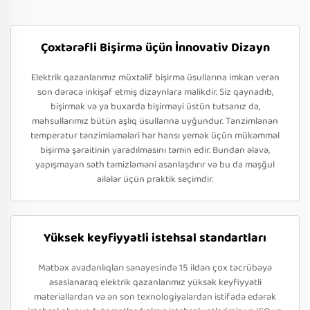
Çoxtərəfli Bişirmə üçün İnnovativ Dizayn
Elektrik qazanlarımız müxtəlif bişirmə üsullarına imkan verən
son dərəcə inkişaf etmiş dizaynlara malikdir. Siz qaynadıb,
bişirmək və ya buxarda bişirməyi üstün tutsanız da,
məhsullarımız bütün aşlıq üsullarına uyğundur. Tənzimlənən
temperatur tənzimləmələri hər hansı yemək üçün mükəmməl
bişirmə şəraitinin yaradılmasını təmin edir. Bundan əlavə,
yapışmayan səth təmizləməni asanlaşdırır və bu da məşğul
ailələr üçün praktik seçimdir.
Yüksek keyfiyyətli istehsal standartları
Mətbəx avadanlıqları sənayesində 15 ildən çox təcrübəyə
əsaslanaraq elektrik qazanlarımız yüksək keyfiyyətli
materiallardan və ən son texnologiyalardan istifadə edərək