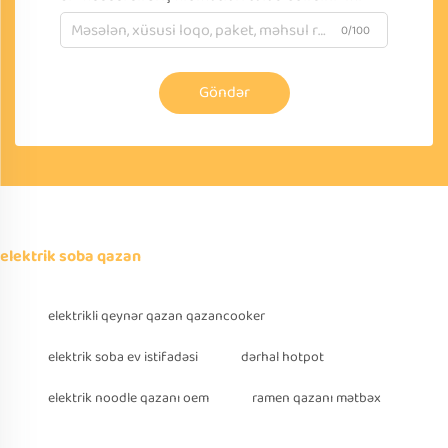
0/100
Göndər
elektrik soba qazan
elektrikli qeynər qazan qazancooker
elektrik soba ev istifadəsi
dərhal hotpot
elektrik noodle qazanı oem
ramen qazanı mətbəx