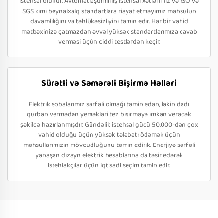
istehsal olunur. Avtomatlaşdırılmış istehsal xətlərimiz və ISO və
SGS kimi beynəlxalq standartlara riayət etməyimiz məhsulun
davamlılığını və təhlükəsizliyini təmin edir. Hər bir vahid
mətbəxinizə çatmazdan əvvəl yüksək standartlarımıza cavab
verməsi üçün ciddi testlərdən keçir.
Sürətli və Səmərəli Bişirmə Həlləri
Elektrik sobalarımız sərfəli olmağı təmin edən, lakin dadı
qurban vermədən yeməkləri tez bişirməyə imkan verəcək
şəkildə hazırlanmışdır. Gündəlik istehsal gücü 50.000-dən çox
vahid olduğu üçün yüksək tələbatı ödəmək üçün
məhsullarımızın mövcudluğunu təmin edirik. Enerjiyə sərfəli
yanaşan dizayn elektrik hesablarına da təsir edərək
istehlakçılar üçün iqtisadi seçim təmin edir.