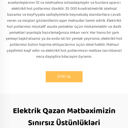
avadanlıqlarının İD və istehsalına ixtisaslaşmışdır və bunlara aparıcı
elektrikli hot potlarımız daxildir. 35 000 kvadratmetrlik istehsal
bazamız və keyfiyyətə sadiqliyimizlə beynəlxalq standartlara cavab
verən və müştəri gözləntilərini aşan məhsullar təmin edirik. Elektrikli
hot potlarımız müxtəlif asudə yeməklər üçün mükəmməldir və dadlı
yeməkləri asanlıqla hazırlamağınıza imkan verir. Hər hansı bir şam
yeməyi təşkil etsəniz ya da evdə isti bir yemək yeyirsiniz, elektrikli hot
potlarımız bütün bişirmə ehtiyaclarınız üçün ideal həlldir. Məhsul
çeşidimizi kəşf edin və elektrikli hot potlarımızın mətbəx təcrübənizi
necə dəyişdirə biləcəyini öyrənin.
SİTAT AL
Elektrik Qazan Mətbəximizin
Sınırsız Üstünlükləri