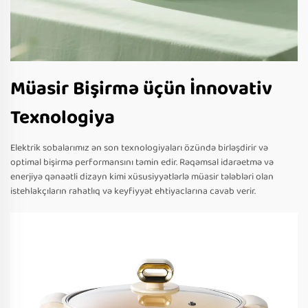
Müasir Bişirmə üçün İnnovativ
Texnologiya
Elektrik sobalarımız ən son texnologiyaları özündə birləşdirir və
optimal bişirmə performansını təmin edir. Rəqəmsal idarəetmə və
enerjiyə qənaətli dizayn kimi xüsusiyyətlərlə müasir tələbləri olan
istehlakçıların rahatlıq və keyfiyyət ehtiyaclarına cavab verir.