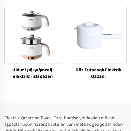
Ulduz işığı yığıncağı
Düz Tutacaqlı Elektrik
elektrikli isti qazan
Qazanı
Elektrik Qızartma Tavası Orta, həmişə yolda olan müasir
aşpazlar üçün nəzərdə tutulan yeni mətbəx gədgetlərindən
biridir. Hörmətli dizaynı və çoxfunksiyalılığı ilə bu qızartma