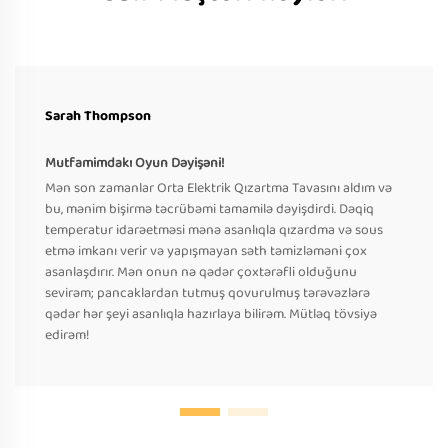
Sarah Thompson
Mutfamimdakı Oyun Dəyişəni!
Mən son zamanlar Orta Elektrik Qızartma Tavasını aldım və
bu, mənim bişirmə təcrübəmi tamamilə dəyişdirdi. Dəqiq
temperatur idarəetməsi mənə asanlıqla qızardma və sous
etmə imkanı verir və yapışmayan səth təmizləməni çox
asanlaşdırır. Mən onun nə qədər çoxtərəfli olduğunu
sevirəm; pancaklardan tutmuş qovurulmuş tərəvəzlərə
qədər hər şeyi asanlıqla hazırlaya bilirəm. Mütləq tövsiyə
edirəm!