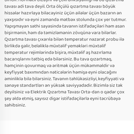
tavası adi tava deyil. Orta ölçülü qızartma tavası böyük
hissələr hazırlaya biləcəyiniz üçün ailələr üçün bazarın ən
yaxşısıdır və eyni zamanda mətbəx stolunda çox yer tutmur.
Yapışmayan səthi sayəsində tavanın istifadəçiləri həm asan
bişirmənin, həm də təmizləmənin zövqünə vara bilərlər.
Qızartma tavası çıxarıla bilən temperatur nəzarət probu ilə
birlikdə gəlir, beləliklə müxtəlif yeməkləri müxtəlif
temperatur rejimlərində bişirə, müxtəlif aş hazırlama
bacarıqlarını tətbiq edə bilərsiniz. Bu tava qızartmaq,
həmçinin qovurmaq və əritmək üçün mükəmməldir və
keyfiyyət baxımından nəticələrin həmişə eyni olacağını
əminliklə bilə bilərsiniz. Tavanın təhlükəsizliyi, keyfiyyəti və
sənaye standartları ən yüksək səviyyədədir. Bizimlə siz tək
deyilsiniz və Elektrik Qızartma Tavası Orta-dan o qədər çox
şey əldə etmiş, sayısız digər istifadəçilərlə eyni təcrübəyə
sahibsiniz.