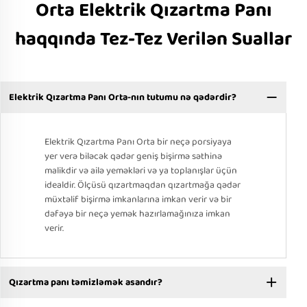
Orta Elektrik Qızartma Panı
haqqında Tez-Tez Verilən Suallar
Elektrik Qızartma Panı Orta-nın tutumu nə qədərdir?
Elektrik Qızartma Panı Orta bir neçə porsiyaya
yer verə biləcək qədər geniş bişirmə səthinə
malikdir və ailə yeməkləri və ya toplanışlar üçün
idealdir. Ölçüsü qızartmaqdan qızartmağa qədər
müxtəlif bişirmə imkanlarına imkan verir və bir
dəfəyə bir neçə yemək hazırlamağınıza imkan
verir.
Qızartma panı təmizləmək asandır?