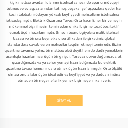
kiçik mətbəx avadanlıqlarının istehsal sahəsində aparıcı mövqeyi
tutmuş və ev aşpazlarından tutmuş peşəkar şef aşpazlara qədər hər
kəsin tələbatını ödəyən yüksək keyfiyyətli məhsulların istehsalına
ixtisaslaşmışdır. Elektrik Qızartma Tavası Orta həcmli, hər bir yeməyin
mükəmməl bişirilməsini təmin edən unikal bişirmə təcrübəsi təklif
etmək üçün hazırlanmışdır. Ən son texnologiyalara malik istehsal
bazası və bir sıra beynəlxalq sertifikatları ilə şirkətimiz qlobal
standartlara cavab verən məhsullar təqdim etməyi təmin edir. Bizim
qızartma tavamız yalnız bir mətbəx aləti deyil, həm də dadlı yeməklərin
asanlıqla hazırlanması üçün bir girişdir. Tərəvəz qovurduğunuzda, əti
qızardığınızda və ya səhər yeməyi hazırladığınızda bu elektrik
qızartma tavası hamısını idarə etmək üçün hazırlanmışdır. Orta ölçülü
olması onu ailələr üçün ideal edir və keyfiyyət və ya daddan imtina
etmədən bir neçə nəfərlik yemək bişirməyə imkan verir.
SİTAT AL