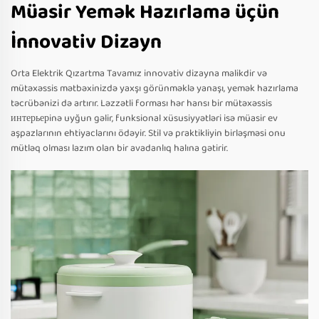
Müasir Yemək Hazırlama üçün
İnnovativ Dizayn
Orta Elektrik Qızartma Tavamız innovativ dizayna malikdir və
mütəxəssis mətbəxinizdə yaxşı görünməklə yanaşı, yemək hazırlama
təcrübənizi də artırır. Ləzzətli forması hər hansı bir mütəxəssis
интерьерinə uyğun gəlir, funksional xüsusiyyətləri isə müasir ev
aşpazlarının ehtiyaclarını ödəyir. Stil və praktikliyin birləşməsi onu
mütləq olması lazım olan bir avadanlıq halına gətirir.