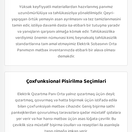
Yüksək keyfiyyətli materiallardan hazırlanmış panımız
uzunömürlülüyə və təhlükəsizliyə yönəldilmişdir. Qeyri-
yapışqan örtük yeməyin asan ayrılmasını və tez təmizlənməsini
təmin edir, istiliyə davamlı dəstə isə etibarlı bir tutuşma yaradır
və yanıqların qarşısını almağa kömək edir. Təhlükəsizlikə
verdiyimiz önemin nümunəsi kimi, beynəlxalq təhlükəsizlik
standartlarına tam əməl etməyimiz Elektrik Sobasının Orta
Panımızın mətbəx inventarınızda etibarlı bir əlavə olması
deməkdir.
Çoxfunksional Pisirilmə Seçimləri
Elektrik Qızartma Panı Orta yalnız qızartmaq üçün deyil;
qızartmaq, qovurmaq və hətta bişirmək üçün istifadə edilə
bilən çoxfunksiyalı mətbəx cihazıdır. Geniş bişirmə səthi
pankejklerdən qovurulmuş tərəvəzlərə qədər müxtəlif qidalara
yer verir və hər hansı mətbəx üçün əsas lüğətə çevrilir. Bu
çeviklik sizə müxtəlif bişirmə üsulları və reseptləri ilə asanlıqla
tanış olmağa imkan verir.