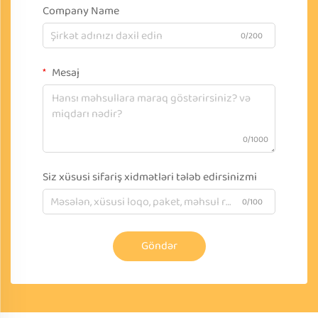
Company Name
0/200
Mesaj
0/1000
Siz xüsusi sifariş xidmətləri tələb edirsinizmi
0/100
Göndər