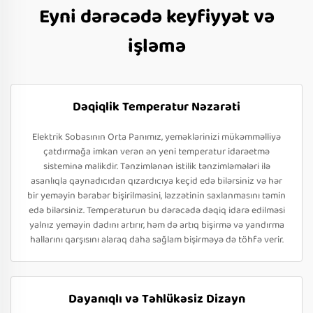
Eyni dərəcədə keyfiyyət və
işləmə
Dəqiqlik Temperatur Nəzarəti
Elektrik Sobasının Orta Panımız, yeməklərinizi mükəmməlliyə
çatdırmağa imkan verən ən yeni temperatur idarəetmə
sisteminə malikdir. Tənzimlənən istilik tənzimləmələri ilə
asanlıqla qaynadıcıdan qızardıcıya keçid edə bilərsiniz və hər
bir yeməyin bərabər bişirilməsini, ləzzətinin saxlanmasını təmin
edə bilərsiniz. Temperaturun bu dərəcədə dəqiq idarə edilməsi
yalnız yeməyin dadını artırır, həm də artıq bişirmə və yandırma
hallarını qarşısını alaraq daha sağlam bişirməyə də töhfə verir.
Dayanıqlı və Təhlükəsiz Dizayn