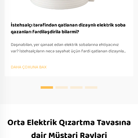
İstehsalçı tərəfindən qatlanan dizaynlı elektrik soba
qazanları fərdiləşdirilə bilərmi?
Daşınabilən, yer qənaət edən elektrik sobalarına ehtiyacınız
var? İstehsalçıların necə səyahət üçün fərdi qatlanan dizaynlar
təklif etdiyini öyrənin — OEM/ODM dəstəyi, sürətli
prototipləşdirmə və beynəlxalq tələblərə uyğunluq. Bu gün
DAHA ÇOXUNA BAX
təklif soruşun.
Orta Elektrik Qızartma Tavasına
dair Müştəri Rəyləri