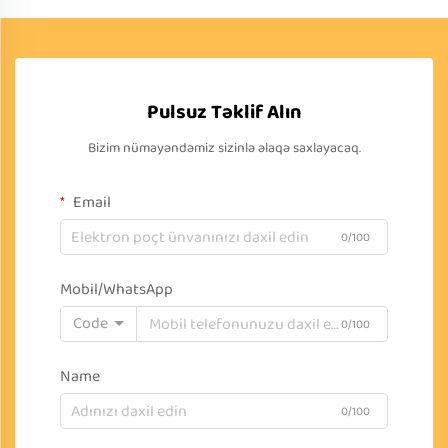
Pulsuz Təklif Alın
Bizim nümayəndəmiz sizinlə əlaqə saxlayacaq.
Email
0/100
Mobil/WhatsApp
Code
0/100
Name
0/100