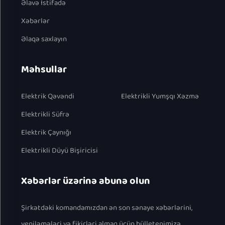
Əlavə İstifadə
Xəbərlər
Əlaqə saxlayın
Məhsullar
Elektrik Qəvəndi
Elektrikli Yumşqı Xəzmə
Elektrikli Süfrə
Elektrik Çaynığı
Elektrikli Düyü Bişiricisi
Xəbərlər üzərinə abunə olun
Şirkətdəki komandamızdan ən son sənaye xəbərlərini,
yeniləmələri və fikirləri almaq üçün bülletenimizə