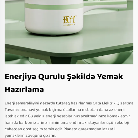
Enerjiyə Qurulu Şəkildə Yemək
Hazırlama
Enerji səmərəliliyini nəzərdə tutaraq hazırlanmış Orta Elektrik Qızartma
Tavamız ənənəvi yemək bişirmə üsullarına nisbətən daha az enerji
istehlak edir. Bu yalnız enerji hesablarınızı azaltmağınıza kömək etmir,
həm də karbon izlərinizi minimuma endirmək istəyənlər üçün ekoloji
cəhətdən dost seçim təmin edir. Planetə qərəzmədən ləzzətli
yeməklərin zövqünü çıxarın.