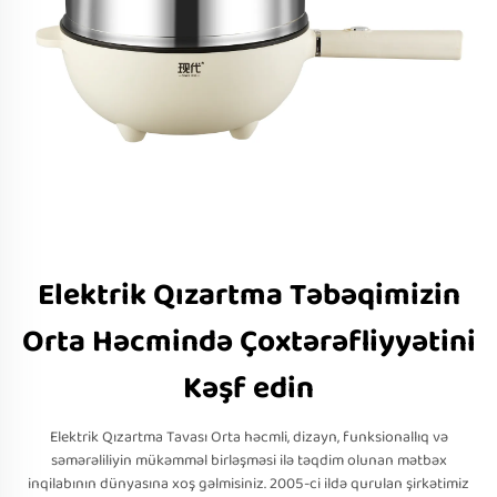
Elektrik Qızartma Təbəqimizin
Orta Həcmində Çoxtərəfliyyətini
Kəşf edin
Elektrik Qızartma Tavası Orta həcmli, dizayn, funksionallıq və
səmərəliliyin mükəmməl birləşməsi ilə təqdim olunan mətbəx
inqilabının dünyasına xoş gəlmisiniz. 2005-ci ildə qurulan şirkətimiz