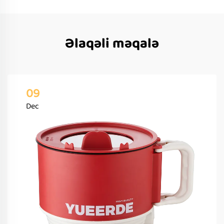
Əlaqəli məqalə
09
Dec