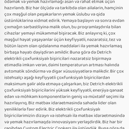
ödəmək və yemək hazırlamağı asan və rahat etmək üçün
hazırlanıb. Biz hər ölçüdə və tərkibdə olan ailələrin, həmçinin
çox məşğul olan peşəkarların yemək üslubu və qida
üstünlüklərinə xidmət edirik. Yeməyə başlayın və sonra evdən
çıxmağın sərbəstliyinə malik olun, bu proqramlaşdırıla bilən
cihazlar yeməyi mükəmməl bişirəcək. Biz anlayırıq ki, çox
məşğul həyat yaşayanlar üçün keyfiyyətli, nəzarətsiz, tez və
bütün lazım olan qidalanma maddələri ilə yemək hazırlamaq
birbaşa həyatı dəyişdirən amildir. Buna görə də Detrich
elektrikli çoxfunksiyalı bişiriciləri nəzarətsiz bişirməyə
etimadla imkan verən, daimi temperaturun artması halında
avtomatik söndürmə və digər xüsusiyyətlərə malikdir. Bir çox
istehsalçı aşağı keyfiyyətli çoxfunksiyalı bişiricilərdən
maksimum gəlir əldə etməyə çalışarkən, biz Detrich elektrikli
çoxfunksiyalı bişiricilərini yüksək keyfiyyətli, enerjiyə qənaət
edən və möhkəm komponentlərin geniş və müxtəlif seçimi ilə
hazırlayırıq. Biz mətbəx idarəetməsində sahədə lider olan
yeniliklərlə fəxr edirik. Biz elektrikli çoxfunksiyalı
bişiricilərimizin dizayn və istehsalı ilə mətbəx idarəetməsində
və yemək hazırlamaqda innovasiyanı yerləşdirdik. Biz hər bir
rəqibdən Custom Electric Cookers ilə üstündük. Buna görə də