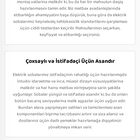
montaj xətlərinə malikdir ki, bu da hər bir məhsulun dəqiq
hazırlanmasını təmin edir. Biz mətbəx avadanlıqlarında
etibarlılığın əhəmiyyətini başa düşürük, buna görə də elektrik
sobalarımız beynəlxalq təhlükəsizlik standartlarını qarşılaması
üçün ciddi testlərdən keçirilir. Məhsullarımızı seçərkən,
keyfiyyət və etibarlılığı seçirsiniz.
Çoxsaylı və İstifadəçi Üçün Asandır
Elektrik sobalarımız istifadəçinin rahatlığı üçün hazırlanmışdır.
İntuitiv idarəetmə və incə, müasir dizayn xüsusiyyətlərinə
malikdir və hər hansı mətbəx интерьерinə sərin şəkildə
uyğunlaşır. Sobalar yüngül və istifadəsi asandır ki, bu da onları
bütün bacarıq səviyyələrinə malik aşpazlar üçün uyğun edir.
Bundan əlavə, yapışmayan səthləri və təmizlənməsi asan
komponentləri bişirmə təcrübəsini artırır və sizə ailəniz və
dostlarınız üçün dadlı yeməklər hazırlamağa diqqətinizi
yönəltməyə imkan verir.