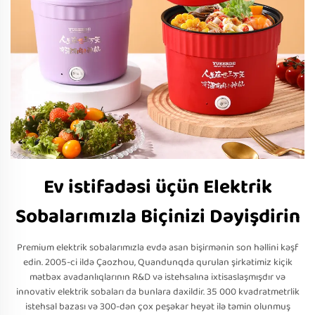
Ev istifadəsi üçün Elektrik
Sobalarımızla Biçinizi Dəyişdirin
Premium elektrik sobalarımızla evdə asan bişirmənin son həllini kəşf
edin. 2005-ci ildə Çaozhou, Quandunqda qurulan şirkətimiz kiçik
mətbəx avadanlıqlarının R&D və istehsalına ixtisaslaşmışdır və
innovativ elektrik sobaları da bunlara daxildir. 35 000 kvadratmetrlik
istehsal bazası və 300-dən çox peşəkar heyət ilə təmin olunmuş