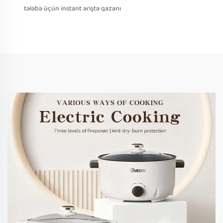
tələbə üçün instant əriştə qazanı