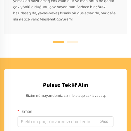
yeməkləri hazırlamaq çox asan olur və mən onun nə qədər
çox yönlü olduğunu çox bəyənirəm. Sadəcə bir çörək
hazırlasaq da, yavaş-yavaş bişmiş bir guş etsək də, hər dəfə
əla nəticə verir. Məsləhət görürəm!
Pulsuz Təklif Alın
Bizim nümayəndəmiz sizinlə əlaqə saxlayacaq.
Email
0/100