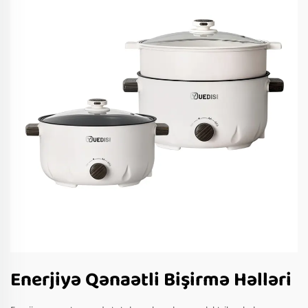
Enerjiyə Qənaətli Bişirmə Həlləri