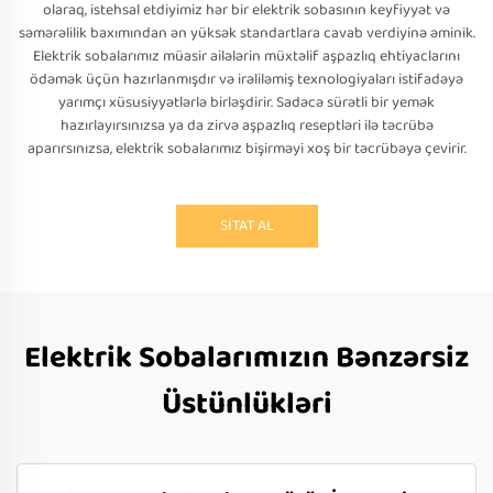
olaraq, istehsal etdiyimiz hər bir elektrik sobasının keyfiyyət və
səmərəlilik baxımından ən yüksək standartlara cavab verdiyinə əminik.
Elektrik sobalarımız müasir ailələrin müxtəlif aşpazlıq ehtiyaclarını
ödəmək üçün hazırlanmışdır və irəliləmiş texnologiyaları istifadəyə
yarımçı xüsusiyyətlərlə birləşdirir. Sadəcə sürətli bir yemək
hazırlayırsınızsa ya da zirvə aşpazlıq reseptləri ilə təcrübə
aparırsınızsa, elektrik sobalarımız bişirməyi xoş bir təcrübəyə çevirir.
SİTAT AL
Elektrik Sobalarımızın Bənzərsiz
Üstünlükləri