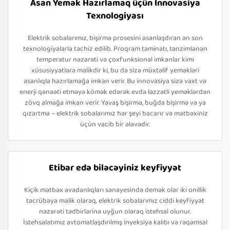
Asan Yemək Hazırlamaq üçün İnnovasiya
Texnologiyası
Elektrik sobalarımız, bişirmə prosesini asanlaşdıran ən son
texnologiyalarla təchiz edilib. Proqram təminatı, tənzimlənən
temperatur nəzarəti və çoxfunksional imkanlar kimi
xüsusiyyətlərə malikdir ki, bu da sizə müxtəlif yeməkləri
asanlıqla hazırlamağa imkan verir. Bu innovasiya sizə vaxt və
enerji qənaəti etməyə kömək edərək evdə ləzzətli yeməklərdən
zövq almağa imkan verir. Yavaş bişirmə, buğda bişirmə və ya
qızartma – elektrik sobalarımız hər şeyi bacarır və mətbəxiniz
üçün vacib bir əlavədir.
Etibar edə biləcəyiniz keyfiyyət
Kiçik mətbəx avadanlıqları sənayesində demək olar iki onillik
təcrübəyə malik olaraq, elektrik sobalarımız ciddi keyfiyyət
nəzarəti tədbirlərinə uyğun olaraq istehsal olunur.
İstehsalatımız avtomatlaşdırılmış inyeksiya kalıbı və rəqəmsal