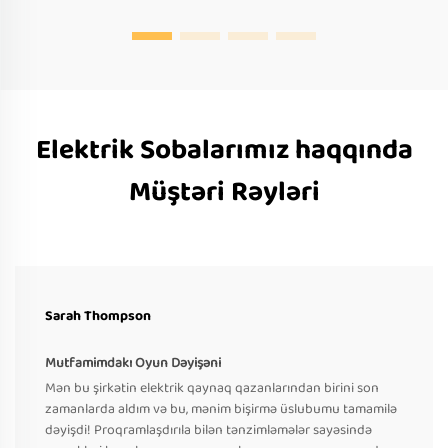
Elektrik Sobalarımız haqqında
Müştəri Rəyləri
Sarah Thompson
Mutfamimdakı Oyun Dəyişəni
Mən bu şirkətin elektrik qaynaq qazanlarından birini son
zamanlarda aldım və bu, mənim bişirmə üslubumu tamamilə
dəyişdi! Proqramlaşdırıla bilən tənzimləmələr sayəsində