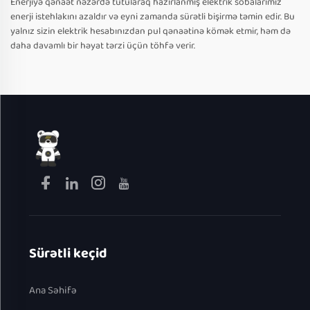
Enerjiyə qənaət nəzərdə tutularaq hazırlanmış elektrik sobalarımız
enerji istehlakını azaldır və eyni zamanda sürətli bişirmə təmin edir. Bu
yalnız sizin elektrik hesabınızdan pul qənaətinə kömək etmir, həm də
daha davamlı bir həyat tərzi üçün töhfə verir.
Sürətli keçid
Ana Səhifə