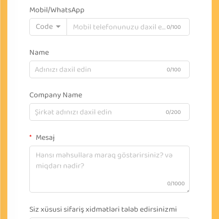
Mobil/WhatsApp
Code
0/100
Name
0/100
Company Name
0/200
Mesaj
0/1000
Siz xüsusi sifariş xidmətləri tələb edirsinizmi