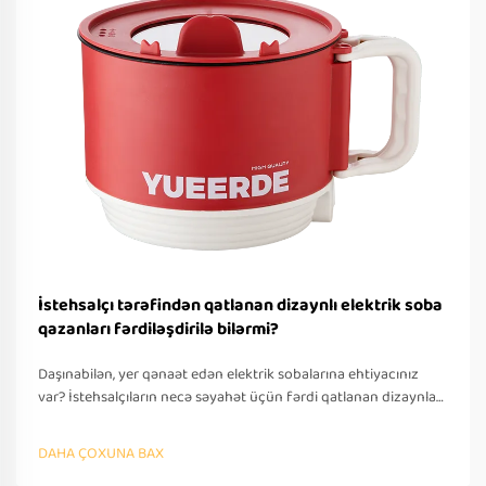
İstehsalçı tərəfindən qatlanan dizaynlı elektrik soba
qazanları fərdiləşdirilə bilərmi?
Daşınabilən, yer qənaət edən elektrik sobalarına ehtiyacınız
var? İstehsalçıların necə səyahət üçün fərdi qatlanan dizaynlar
təklif etdiyini öyrənin — OEM/ODM dəstəyi, sürətli
prototipləşdirmə və beynəlxalq tələblərə uyğunluq. Bu gün
DAHA ÇOXUNA BAX
təklif soruşun.