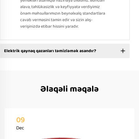
yeməkləri asanlıqla hazırlaya biləsiniz. Bundan
əlavə, təhlükəsizlik və keyfiyyətə verdiyimiz
önəm məhsullarımızın beynəlxalq standartlara
cavab verməsini təmin edir və sizin alış-
verişinizdə etibar hissini yaradır.
Elektrik qaynaq qazanları təmizləmək asandır?
Əlaqəli məqalə
09
Dec