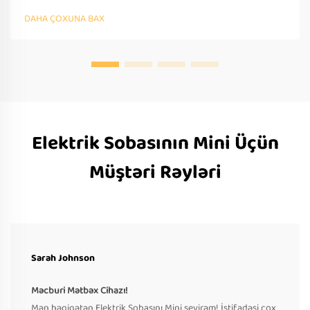
prototipləşdirmə və beynəlxalq tələblərə uyğunluq. Bu gün
DAHA ÇOXUNA BAX
təklif soruşun.
Elektrik Sobasının Mini Üçün
Müştəri Rəyləri
Sarah Johnson
Məcburi Mətbəx Cihazı!
Mən həqiqətən Elektrik Sobasını Mini sevirəm! İstifadəsi çox