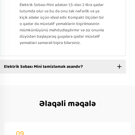
Elektrik Sobası Mini adətən 1,5-dən 2 litrə qədər
tutumda olur və bu da onu tək nəfərlik və ya
kiçik ailələr üçün ideal edir. Kompakt ölçüləri bir
o qədər də müxtəlif yeməklərin bişirilməsinin
mümkünlüyünü məhdudlaşdırmır və siz onunla
düyüdən başlayaraq guşalara qədər müxtəlif
yeməkləri səmərəli bişirə bilərsiniz.
Elektrik Sobası Mini təmizləmək asandır?
Əlaqəli məqalə
09