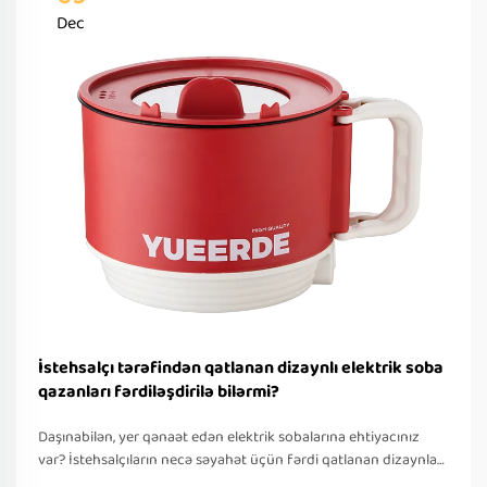
Dec
İstehsalçı tərəfindən qatlanan dizaynlı elektrik soba
qazanları fərdiləşdirilə bilərmi?
Daşınabilən, yer qənaət edən elektrik sobalarına ehtiyacınız
var? İstehsalçıların necə səyahət üçün fərdi qatlanan dizaynlar
təklif etdiyini öyrənin — OEM/ODM dəstəyi, sürətli