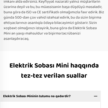
imkanı əldə edirsiniz. Keyfiyyət nəzarəti yalnız müştərilərin
üzərinə deyil və bu, bu müəssisənin başa düşdüyü məsələdir,
buna görə də ISO və CE sertifikatlı olmağımızla fəxr edirik. Biz
gündə 500-dən çox vahid istehsal edirik, bu da sizin bişirmə
ehtiyaclarınızı asanlıqla ödəyə biləcəyimizi göstərir. Sizin
xoşbəxt olmağınızı istəyirik, buna görə də Elektrik Sobası
Mini ən yaxşı məhsuldur və bişirmə təcrübənizi
asanlaşdıracaq.
Elektrik Sobası Mini haqqında
tez-tez verilən suallar
Elektrik Sobası Mininin tutumu nə qədərdir?