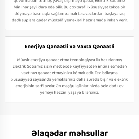
qovurmadan tutmuş yavaş bişirməyə qədər, Elektrik Sobamız
Mini hər şeyi idarə edə bilir. Bu çoxtərəfli xüsusiyyət təkcə bir
düyməyə basmaqla sağlam xamalı tərəvəzlərdən başlayaraq
dadlı suplara qədər müxtəlif yeməkləri hazırlamağa imkan verir.
Enerjiyə Qənaətli və Vaxta Qənaətli
Müasir enerjiyə qənaət etmə texnologiyası ilə hazırlanmış
Elektrik Sobamız sizin mətbəxdə keyfiyyətdən imtina etmədən
vaxtınızı qənaət etməyinizə kömək edir. Tez istiləşmə
xüsusiyyəti sayəsində yeməkləriniz daha sürətlə bişir və elektrik
enerjisinin sərfi azalır. Ən məşğul günlərinizdə belə dadlı ev
yeməyi həzzini yaşaya bilərsiniz.
Əlaqədar məhsullar