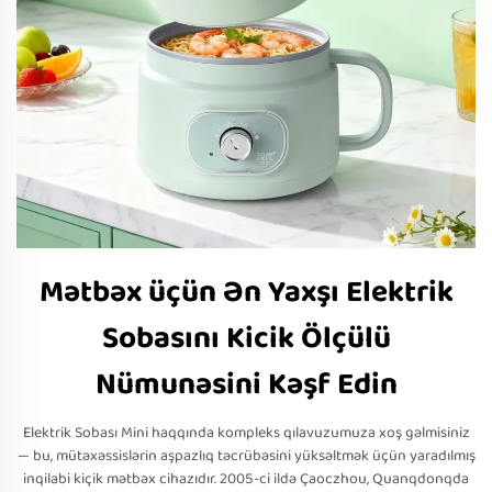
Mətbəx üçün Ən Yaxşı Elektrik
Sobasını Kicik Ölçülü
Nümunəsini Kəşf Edin
Elektrik Sobası Mini haqqında kompleks qılavuzumuza xoş gəlmisiniz
— bu, mütəxəssislərin aşpazlıq təcrübəsini yüksəltmək üçün yaradılmış
inqilabi kiçik mətbəx cihazıdır. 2005-ci ildə Çaoczhou, Quanqdonqda