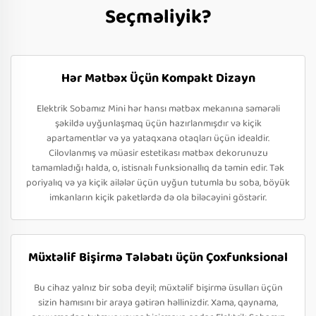
Seçməliyik?
Hər Mətbəx Üçün Kompakt Dizayn
Elektrik Sobamız Mini hər hansı mətbəx mekanına səmərəli
şəkildə uyğunlaşmaq üçün hazırlanmışdır və kiçik
apartamentlər və ya yataqxana otaqları üçün idealdir.
Cilovlanmış və müasir estetikası mətbəx dekorunuzu
tamamladığı halda, o, istisnalı funksionallıq da təmin edir. Tək
poriyalıq və ya kiçik ailələr üçün uyğun tutumla bu soba, böyük
imkanların kiçik paketlərdə də ola biləcəyini göstərir.
Müxtəlif Bişirmə Tələbatı üçün Çoxfunksional
Bu cihaz yalnız bir soba deyil; müxtəlif bişirmə üsulları üçün
sizin hamısını bir araya gətirən həllinizdir. Xama, qaynama,