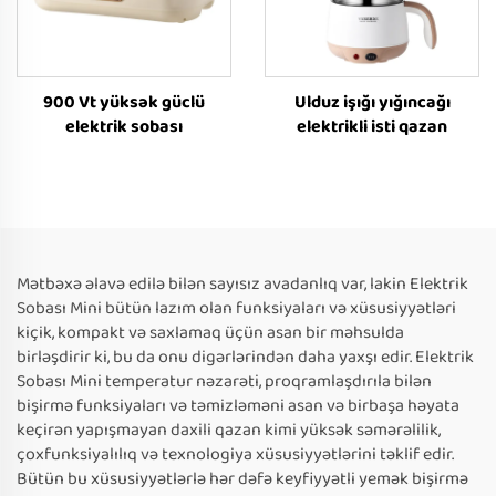
900 Vt yüksək güclü
Ulduz işığı yığıncağı
elektrik sobası
elektrikli isti qazan
Mətbəxə əlavə edilə bilən sayısız avadanlıq var, lakin Elektrik
Sobası Mini bütün lazım olan funksiyaları və xüsusiyyətləri
kiçik, kompakt və saxlamaq üçün asan bir məhsulda
birləşdirir ki, bu da onu digərlərindən daha yaxşı edir. Elektrik
Sobası Mini temperatur nəzarəti, proqramlaşdırıla bilən
bişirmə funksiyaları və təmizləməni asan və birbaşa həyata
keçirən yapışmayan daxili qazan kimi yüksək səmərəlilik,
çoxfunksiyalılıq və texnologiya xüsusiyyətlərini təklif edir.
Bütün bu xüsusiyyətlərlə hər dəfə keyfiyyətli yemək bişirmə