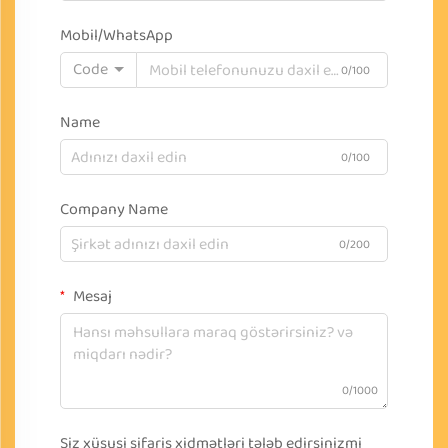
Mobil/WhatsApp
Code
0/100
Name
0/100
Company Name
0/200
Mesaj
0/1000
Siz xüsusi sifariş xidmətləri tələb edirsinizmi