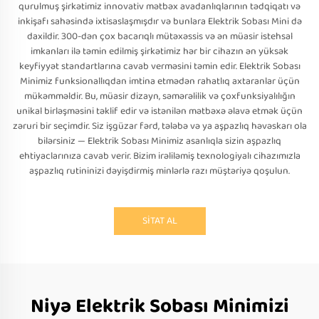
qurulmuş şirkətimiz innovativ mətbəx avadanlıqlarının tədqiqatı və
inkişafı sahəsində ixtisaslaşmışdır və bunlara Elektrik Sobası Mini də
daxildir. 300-dən çox bacarıqlı mütəxəssis və ən müasir istehsal
imkanları ilə təmin edilmiş şirkətimiz hər bir cihazın ən yüksək
keyfiyyət standartlarına cavab verməsini təmin edir. Elektrik Sobası
Minimiz funksionallıqdan imtina etmədən rahatlıq axtaranlar üçün
mükəmməldir. Bu, müasir dizayn, səmərəlilik və çoxfunksiyalılığın
unikal birləşməsini təklif edir və istənilən mətbəxə əlavə etmək üçün
zəruri bir seçimdir. Siz işgüzar fərd, tələbə və ya aşpazlıq həvəskarı ola
bilərsiniz — Elektrik Sobası Minimiz asanlıqla sizin aşpazlıq
ehtiyaclarınıza cavab verir. Bizim irəliləmiş texnologiyalı cihazımızla
aşpazlıq rutininizi dəyişdirmiş minlərlə razı müştəriyə qoşulun.
SİTAT AL
Niyə Elektrik Sobası Minimizi