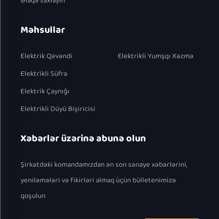
Əlaqə saxlayın
Məhsullar
Elektrik Qəvəndi
Elektrikli Yumşqı Xəzmə
Elektrikli Süfrə
Elektrik Çaynığı
Elektrikli Düyü Bişiricisi
Xəbərlər üzərinə abunə olun
Şirkətdəki komandamızdan ən son sənaye xəbərlərini,
yeniləmələri və fikirləri almaq üçün bülletenimizə
qoşulun