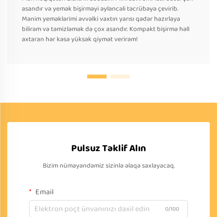
asandır və yemək bişirməyi əyləncəli təcrübəyə çevirib.
Mənim yeməklərimi əvvəlki vaxtın yarısı qədər hazırlaya
bilirəm və təmizləmək də çox asandır. Kompakt bişirmə həll
axtaran hər kəsə yüksək qiymət verirəm!
Pulsuz Təklif Alın
Bizim nümayəndəmiz sizinlə əlaqə saxlayacaq.
Email
0/100