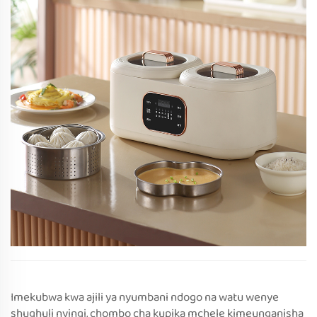
Imekubwa kwa ajili ya nyumbani ndogo na watu wenye
shughuli nyingi, chombo cha kupika mchele kimeunganisha