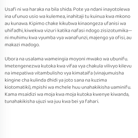
Usafi ni wa haraka na bila shida. Pote ya ndani inayotolewa
ina ufunuo usio wa kulemea, inahitaji tu kuinua kwa mkono
au kunawa. Kipimo chake kikubwa kinaongeza ufanisi wa
uhifadhi, kiwekwa vizuri katika nafasi ndogo zisizotumika—
ni muhimu kwa vyumba vya wanafunzi, majengo ya ofisi, au
makazi madogo.
Ubora na usalama wameingia moyoni mwako wa ubunifu.
Imetengenezwa kutoka kwa vifaa vya chakula vilivyo kilevu
na imepatiwa vitambulisho vya kimataifa (vinajumuisha
kingine cha kulinda dhidi ya joto sana na kuzima
kiotomatiki), mpishi wa mchele huu unahakikisha uaminifu.
Kama msaidizi wa moja kwa moja kutoka kwenye kiwanda,
tunahakikisha ujuzi wa juu kwa bei ya fahari.