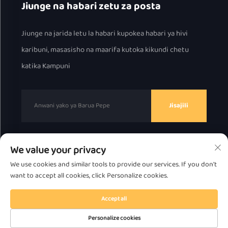
Jiunge na habari zetu za posta
Jiunge na jarida letu la habari kupokea habari ya hivi
karibuni, masasisho na maarifa kutoka kikundi chetu
katika Kampuni
Jisajili
We value your privacy
Haki za uchapishaji © 2025 na Chaozhou Great Bear
We use cookies and similar tools to provide our services. If you don't
Technology Co., Ltd.
Sera ya Faragha
want to accept all cookies, click Personalize cookies.
Piga juu
Accept all
Personalize cookies