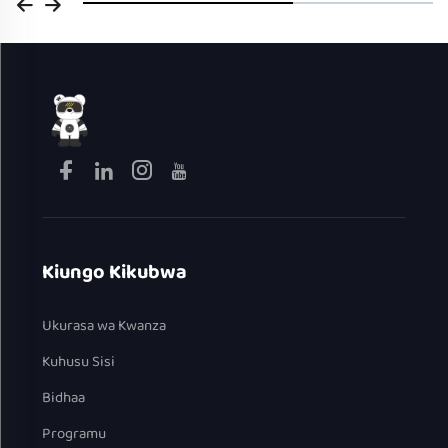
Kiungo Kikubwa
Ukurasa wa Kwanza
Kuhusu Sisi
Bidhaa
Programu