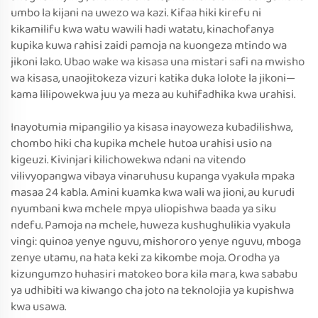
umbo la kijani na uwezo wa kazi. Kifaa hiki kirefu ni
kikamilifu kwa watu wawili hadi watatu, kinachofanya
kupika kuwa rahisi zaidi pamoja na kuongeza mtindo wa
jikoni lako. Ubao wake wa kisasa una mistari safi na mwisho
wa kisasa, unaojitokeza vizuri katika duka lolote la jikoni—
kama lilipowekwa juu ya meza au kuhifadhika kwa urahisi.
Inayotumia mipangilio ya kisasa inayoweza kubadilishwa,
chombo hiki cha kupika mchele hutoa urahisi usio na
kigeuzi. Kivinjari kilichowekwa ndani na vitendo
vilivyopangwa vibaya vinaruhusu kupanga vyakula mpaka
masaa 24 kabla. Amini kuamka kwa wali wa jioni, au kurudi
nyumbani kwa mchele mpya uliopishwa baada ya siku
ndefu. Pamoja na mchele, huweza kushughulikia vyakula
vingi: quinoa yenye nguvu, mishororo yenye nguvu, mboga
zenye utamu, na hata keki za kikombe moja. Orodha ya
kizungumzo huhasiri matokeo bora kila mara, kwa sababu
ya udhibiti wa kiwango cha joto na teknolojia ya kupishwa
kwa usawa.