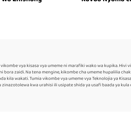
Starlight Gather
; vikombe vya kisasa vya umeme ni marafiki wako wa kupika. Hiv
i, na ni bora zaidi. Na tena mengine, kikombe cha umeme hupalilia ch
da kila wakati. Tumia vikombe vya umeme vya Teknolojia ya Kisa
mu zinazotolewa kwa urahisi ili usipate shida ya usafi baada ya kul