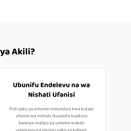
ya Akili?
Ubunifu Endelevu na wa
Nishati Ufanisi
Poti yetu ya umume imeundwa kwa kutaja
ufanisi wa nishati, ikusaidia kujikuta
kwenye malipo ya umeme wakati
unapunguza mizigo yako ya kaboni.