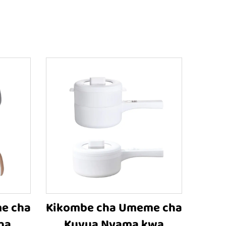
e cha
Kikombe cha Umeme cha
ha
Kuvua Nyama kwa