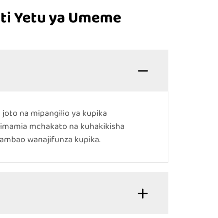
ti Yetu ya Umeme
joto na mipangilio ya kupika
usimamia mchakato na kuhakikisha
ambao wanajifunza kupika.