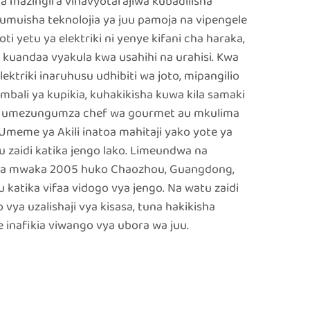
 vya mazingira vinavyotarajiwa kubadilisha
jumuisha teknolojia ya juu pamoja na vipengele
ti yetu ya elektriki ni yenye kifani cha haraka,
ya kuandaa vyakula kwa usahihi na urahisi. Kwa
 elektriki inaruhusu udhibiti wa joto, mipangilio
imbali ya kupikia, kuhakikisha kuwa kila samaki
e, umezungumza chef wa gourmet au mkulima
Umeme ya Akili inatoa mahitaji yako yote ya
u zaidi katika jengo lako. Limeundwa na
wa mwaka 2005 huko Chaozhou, Guangdong,
u katika vifaa vidogo vya jengo. Na watu zaidi
 vya uzalishaji vya kisasa, tuna hakikisha
inafikia viwango vya ubora wa juu.