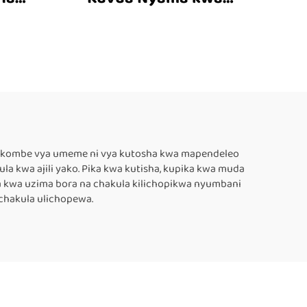
ing
Mkono Mwembamba
i vikombe vya umeme ni vya kutosha kwa mapendeleo
akula kwa ajili yako. Pika kwa kutisha, kupika kwa muda
sa kwa uzima bora na chakula kilichopikwa nyumbani
a chakula ulichopewa.