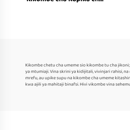
Kanga cha Nyota ya 5L
Kikombe chetu cha umeme sio kikombe tu cha jikoni
ya mtumiaji. Vina skrini ya kidijitali, vivinjari rahis
mrefu, au upike supu na kikombe cha umeme kitashin
kwa ajili ya mahitaji binafsi. Hivi vikombe vina sehe