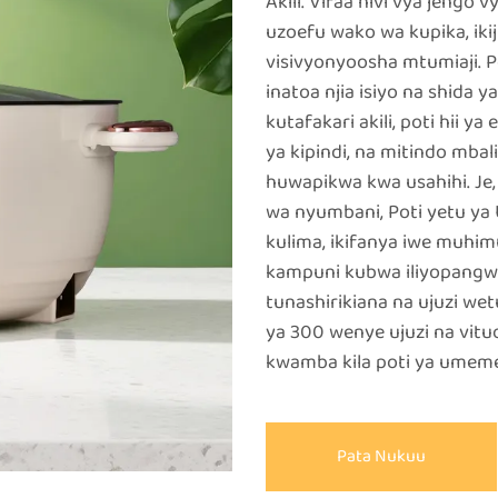
Akili. Vifaa hivi vya jengo
uzoefu wako wa kupika, iki
visivyonyoosha mtumiaji. Po
inatoa njia isiyo na shida 
kutafakari akili, poti hii ya
ya kipindi, na mitindo mbal
huwapikwa kwa usahihi. J
wa nyumbani, Poti yetu ya 
kulima, ikifanya iwe muhim
kampuni kubwa iliyopang
tunashirikiana na ujuzi wet
ya 300 wenye ujuzi na vituo
kwamba kila poti ya umeme 
Pata Nukuu