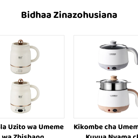
Bidhaa Zinazohusiana
 la Uzito wa Umeme
Kikombe cha Umem
wa Zhishang
Kuvua Nyama c