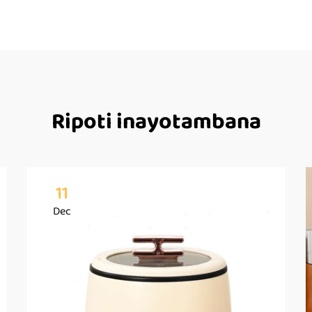
Ripoti inayotambana
11
Dec