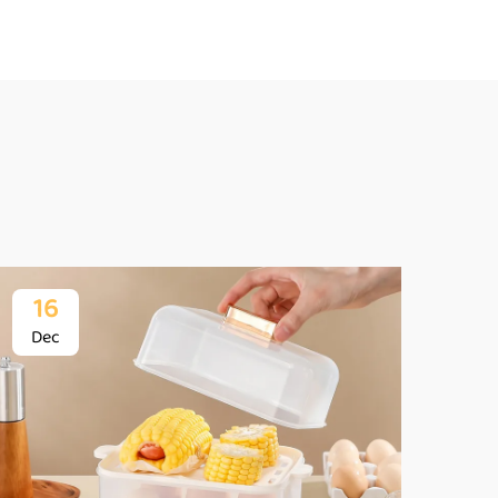
16
1
Dec
De