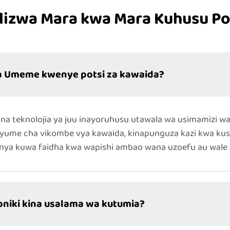
lizwa Mara kwa Mara Kuhusu Po
 ya Umeme kwenye potsi za kawaida?
a teknolojia ya juu inayoruhusu utawala wa usimamizi wa 
inyume cha vikombe vya kawaida, kinapunguza kazi kwa k
ya kuwa faidha kwa wapishi ambao wana uzoefu au wale 
oniki kina usalama wa kutumia?