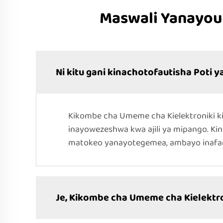
Maswali Yanayou
Ni kitu gani kinachotofautisha Poti
Kikombe cha Umeme cha Kielektroniki kin
inayowezeshwa kwa ajili ya mipango. K
matokeo yanayotegemea, ambayo inafan
Je, Kikombe cha Umeme cha Kielektr